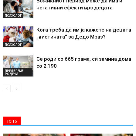
Божиќниот период може да има и
негативни ефекти врз децата
ПСИХОЛОГ
Кога треба да им ја кажете на децата
„вистината“ за Дедо Мраз?
ПСИХОЛОГ
Се роди со 665 грама, си замина дома
со 2.190
ПРЕДВРЕМЕ
РОДЕНИ
ТОП 5