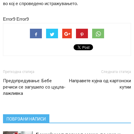
во кој е спроведено истражувањето.
Error9
Error9
Претходна статија
Следната статија
Предупредување: Бебе
Направете кујна од картонски
речиси се загушило со цуцла-
кутии
лажливка
ПОВРЗАНИ НАПИСИ