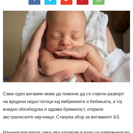
Само еден витамин може да помогне да се спречи развојот
на вродени недостатоци кај ембрионите и бебињата, а тој
воедно обезбедува и здрава бременост, откриле
австралиските научници. Станува збор за витаминот Б3.
Научниците велат дека ова откритие е едно од најважните во