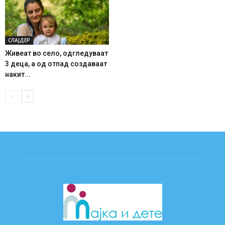
СЛАЈДЕР
Живеат во село, одгледуваат
3 деца, а од отпад создаваат
накит...