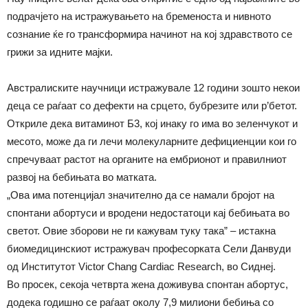
подрачјето на истражувањето на бременоста и нивното
сознание ќе го трансформира начинот на кој здравството се
грижи за идните мајки.
Австралиските научници истражувале 12 години зошто некои
деца се раѓаат со дефекти на срцето, бубрезите или р’бетот.
Откриле дека витаминот Б3, кој инаку го има во зеленчукот и
месото, може да ги лечи молекуларните дефициенции кои го
спречуваат растот на органите на ембрионот и правилниот
развој на бебињата во матката.
„Ова има потенцијал значително да се намали бројот на
спонтани абортуси и вродени недостатоци кај бебињата во
светот. Овие зборови не ги кажувам туку така” – истакна
биомедицинскиот истражувач професорката Сели Данвуди
од Институтот Victor Chang Cardiac Research, во Сиднеј.
Во просек, секоја четврта жена доживува спонтан абортус,
додека годишно се раѓаат околу 7,9 милиони бебиња со