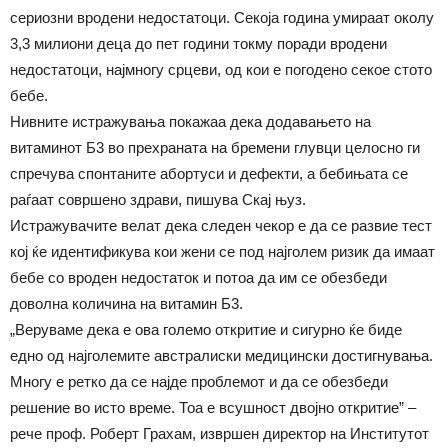
сериозни вродени недостатоци. Секоја година умираат околу
3,3 милиони деца до пет години токму поради вродени
недостатоци, најмногу срцеви, од кои е погодено секое стото
бебе.
Нивните истражувања покажаа дека додавањето на
витаминот Б3 во прехраната на бремени глувци целосно ги
спречува спонтаните абортуси и дефекти, а бебињата се
раѓаат совршено здрави, пишува Скај њуз.
Истражувачите велат дека следен чекор е да се развие тест
кој ќе идентификува кои жени се под најголем ризик да имаат
бебе со вроден недостаток и потоа да им се обезбеди
доволна количина на витамин Б3.
„Веруваме дека е ова големо откритие и сигурно ќе биде
едно од најголемите австралиски медицински достигнувања.
Многу е ретко да се најде проблемот и да се обезбеди
решение во исто време. Тоа е всушност двојно откритие” –
рече проф. Роберт Грахам, извршен директор на Институтот