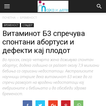
ПОЧЕТНА
БРЕМЕНОСТ
БРЕМЕНОСТ
СЛАЈДЕР
Витаминот Б3 спречува
спонтани абортуси и
дефекти кај плодот
Во просек, секоја четврта жена доживува спонтан
абортус, додека годишно се раѓаат околу 7,9 милиони
бебиња со сериозни недостатоци. Австралиските
научници откриле дека витаминот Б3 може да го
спречи развојот на вродени недостатоци кај
ембрионите и бебињата и да обезбеди здрава
бременост.