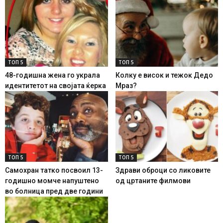
ТОП 5
ТОП 5
48-годишна жена го украла
Колку е висок и тежок Дедо
идентитетот на својата ќерка
Мраз?
ТОП 5
ТОП 5
Самохран татко посвоил 13-
Здрави оброци со ликовите
годишно момче напуштено
од цртаните филмови
во болница пред две години