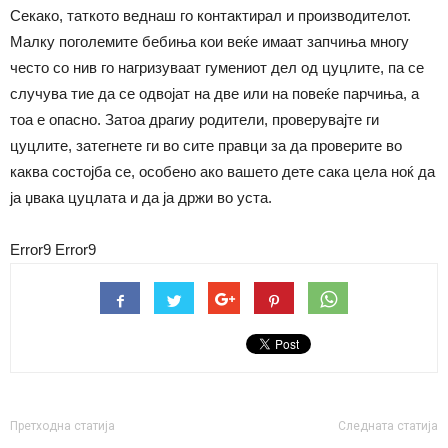
Секако, таткото веднаш го контактирал и производителот.
Малку поголемите бебиња кои веќе имаат запчиња многу
често со нив го нагризуваат гумениот дел од цуцлите, па се
случува тие да се одвојат на две или на повеќе парчиња, а
тоа е опасно. Затоа драгиу родители, проверувајте ги
цуцлите, затегнете ги во сите правци за да проверите во
каква состојба се, особено ако вашето дете сака цела ноќ да
ја џвака цуцлата и да ја држи во уста.
Error9
Error9
Претходна статија
Следната статија