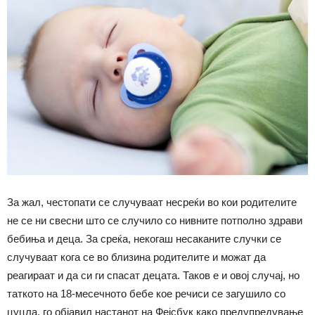
За жал, честопати се случуваат несреќи во кои родителите
не се ни свесни што се случило со нивните потполно здрави
бебиња и деца. За среќа, некогаш несаканите случки се
случуваат кога се во близина родителите и можат да
реагираат и да си ги спасат децата. Таков е и овој случај, но
таткото на 18-месечното бебе кое речиси се загушило со
цуцла, го објавил настанот на Фејсбук како предупредување