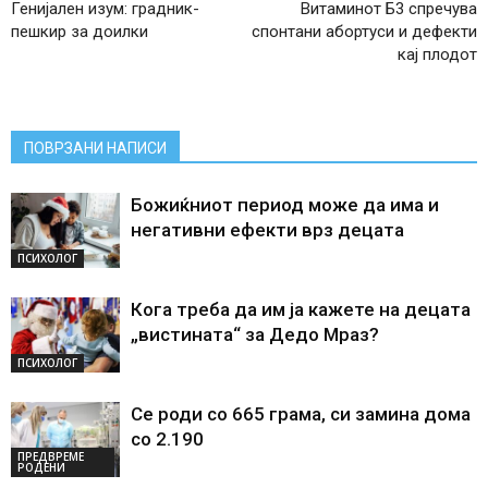
Генијален изум: градник-
Витаминот Б3 спречува
пешкир за доилки
спонтани абортуси и дефекти
кај плодот
ПОВРЗАНИ НАПИСИ
Божиќниот период може да има и
негативни ефекти врз децата
ПСИХОЛОГ
Кога треба да им ја кажете на децата
„вистината“ за Дедо Мраз?
ПСИХОЛОГ
Се роди со 665 грама, си замина дома
со 2.190
ПРЕДВРЕМЕ
РОДЕНИ