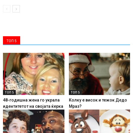
ТОП 5
ТОП 5
ТОП 5
48-годишна жена го украла
Колку е висок и тежок Дедо
идентитетот на својата ќерка
Мраз?