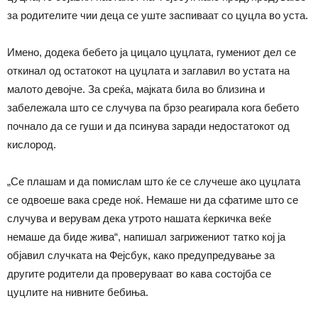
за родителите чии деца се уште заспиваат со цуцла во уста.
Имено, додека бебето ја цицало цуцлата, гумениот дел се
откинал од остатокот на цуцлата и заглавил во устата на
малото девојче. За среќа, мајката била во близина и
забележала што се случува па брзо реагирала кога бебето
почнало да се гуши и да псинува заради недостатокот од
кислород.
„Се плашам и да помислам што ќе се случеше ако цуцлата
се одвоеше вака среде ноќ. Немаше ни да сфатиме што се
случува и верувам дека утрото нашата ќеркичка веќе
немаше да биде жива“, напишал загрижениот татко кој ја
објавил случката на Фејсбук, како предупредување за
другите родители да проверуваат во кава состојба се
цуцлите на нивните бебиња.