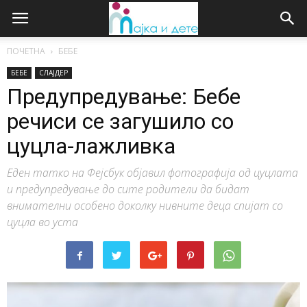
ПОЧЕТНА
БЕБЕ
БЕБЕ
СЛАЈДЕР
Предупредување: Бебе
речиси се загушило со
цуцла-лажливка
Еден татко на Фејсбук објавил фотографија од цуцлата
и предупредување до сите родители да бидат
внимателни особено доколку нивните деца спијат со
цуцла во уста