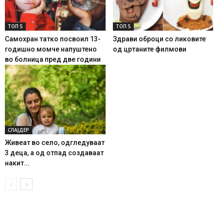
ТОП 5
ТОП 5
Самохран татко посвоил 13-
Здрави оброци со ликовите
годишно момче напуштено
од цртаните филмови
во болница пред две години
СЛАЈДЕР
Живеат во село, одгледуваат
3 деца, а од отпад создаваат
накит...