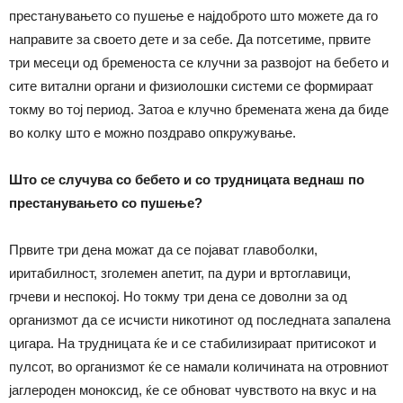
престанувањето со пушење е најдоброто што можете да го
направите за своето дете и за себе. Да потсетиме, првите
три месеци од бременоста се клучни за развојот на бебето и
сите витални органи и физиолошки системи се формираат
токму во тој период. Затоа е клучно бремената жена да биде
во колку што е можно поздраво опкружување.
Што се случува со бебето и со трудницата веднаш по
престанувањето со пушење?
Првите три дена можат да се појават главоболки,
иритабилност, зголемен апетит, па дури и вртоглавици,
грчеви и неспокој. Но токму три дена се доволни за од
организмот да се исчисти никотинот од последната запалена
цигара. На трудницата ќе и се стабилизираат притисокот и
пулсот, во организмот ќе се намали количината на отровниот
јаглероден моноксид, ќе се обноват чувството на вкус и на