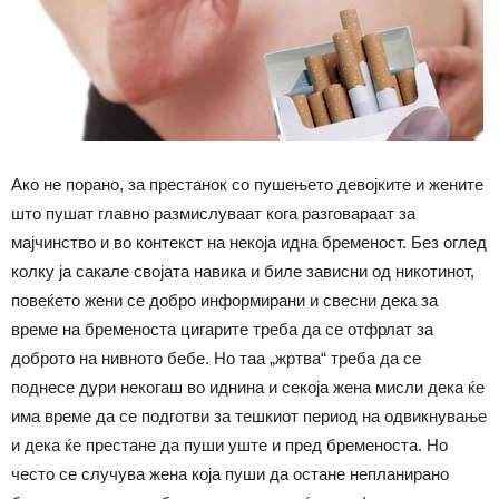
Ако не порано, за престанок со пушењето девојките и жените
што пушат главно размислуваат кога разговараат за
мајчинство и во контекст на некоја идна бременост. Без оглед
колку ја сакале својата навика и биле зависни од никотинот,
повеќето жени се добро информирани и свесни дека за
време на бременоста цигарите треба да се отфрлат за
доброто на нивното бебе. Но таа „жртва“ треба да се
поднесе дури некогаш во иднина и секоја жена мисли дека ќе
има време да се подготви за тешкиот период на одвикнување
и дека ќе престане да пуши уште и пред бременоста. Но
често се случува жена која пуши да остане непланирано