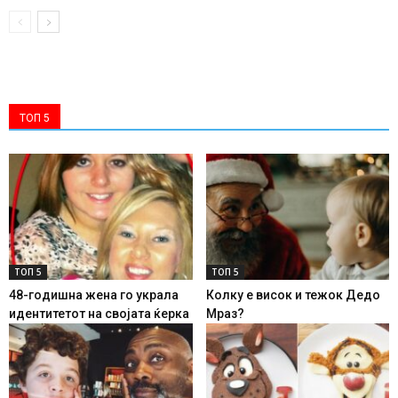
ТОП 5
ТОП 5
ТОП 5
48-годишна жена го украла
Колку е висок и тежок Дедо
идентитетот на својата ќерка
Мраз?