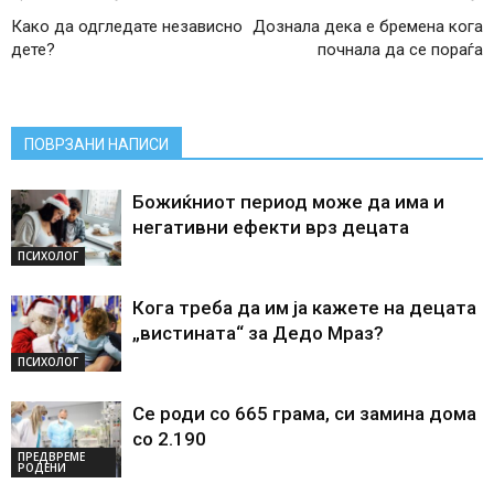
Како да одгледате независно
Дознала дека е бремена кога
дете?
почнала да се пораѓа
ПОВРЗАНИ НАПИСИ
Божиќниот период може да има и
негативни ефекти врз децата
ПСИХОЛОГ
Кога треба да им ја кажете на децата
„вистината“ за Дедо Мраз?
ПСИХОЛОГ
Се роди со 665 грама, си замина дома
со 2.190
ПРЕДВРЕМЕ
РОДЕНИ