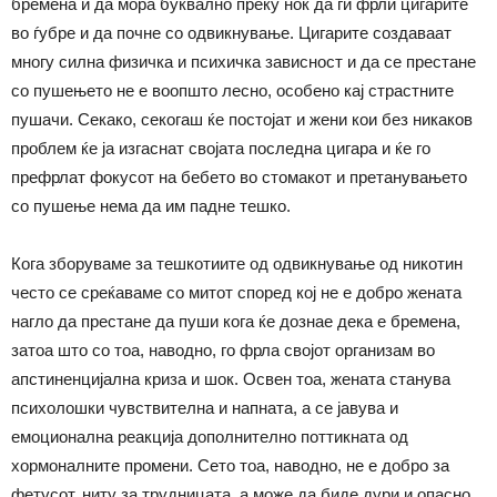
бремена и да мора буквално преку ноќ да ги фрли цигарите
во ѓубре и да почне со одвикнување. Цигарите создаваат
многу силна физичка и психичка зависност и да се престане
со пушењето не е воопшто лесно, особено кај страстните
пушачи. Секако, секогаш ќе постојат и жени кои без никаков
проблем ќе ја изгаснат својата последна цигара и ќе го
префрлат фокусот на бебето во стомакот и претанувањето
со пушење нема да им падне тешко.
Кога зборуваме за тешкотиите од одвикнување од никотин
често се среќаваме со митот според кој не е добро жената
нагло да престане да пуши кога ќе дознае дека е бремена,
затоа што со тоа, наводно, го фрла својот организам во
апстиненцијална криза и шок. Освен тоа, жената станува
психолошки чувствителна и напната, а се јавува и
емоционална реакција дополнително поттикната од
хормоналните промени. Сето тоа, наводно, не е добро за
фетусот, ниту за трудницата, а може да биде дури и опасно