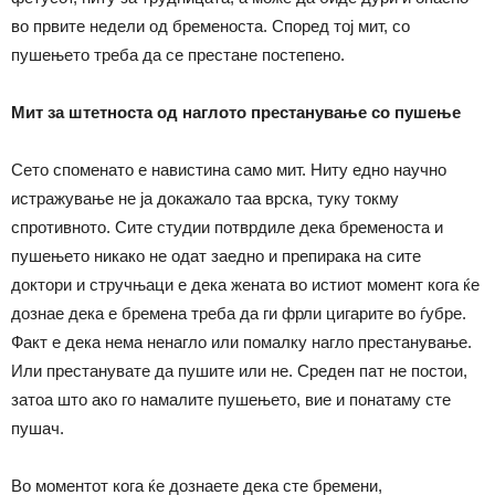
во првите недели од бременоста. Според тој мит, со
пушењето треба да се престане постепено.
Мит за штетноста од наглото престанување со пушење
Сето споменато е навистина само мит. Ниту едно научно
истражување не ја докажало таа врска, туку токму
спротивното. Сите студии потврдиле дека бременоста и
пушењето никако не одат заедно и препирака на сите
доктори и стручњаци е дека жената во истиот момент кога ќе
дознае дека е бремена треба да ги фрли цигарите во ѓубре.
Факт е дека нема ненагло или помалку нагло престанување.
Или престанувате да пушите или не. Среден пат не постои,
затоа што ако го намалите пушењето, вие и понатаму сте
пушач.
Во моментот кога ќе дознаете дека сте бремени,