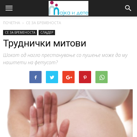
ПОЧЕТНА
СЕ ЗА БРЕМЕНОСТА
СЕ ЗА БРЕМЕНОСТА
СЛАЈДЕР
Труднички митови
Шокот од нагло престанување со пушење може да му
наштети на фетусот?