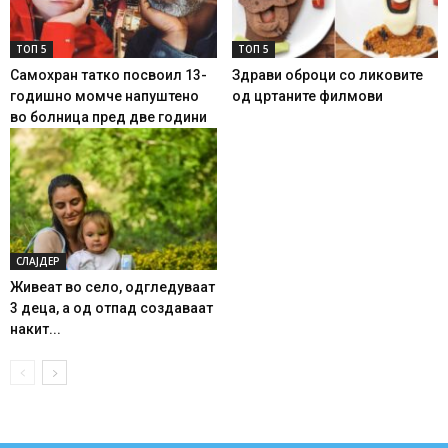
ТОП 5
ТОП 5
Самохран татко посвоил 13-
Здрави оброци со ликовите
годишно момче напуштено
од цртаните филмови
во болница пред две години
СЛАЈДЕР
Живеат во село, одгледуваат
3 деца, а од отпад создаваат
накит...