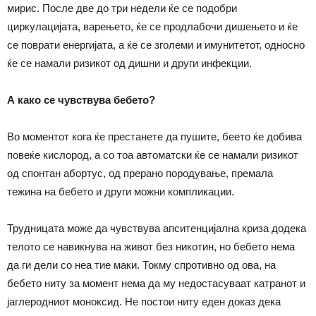
мирис. После две до три недели ќе се подобри
циркулацијата, варењето, ќе се продлабочи дишењето и ќе
се поврати енергијата, а ќе се зголеми и имунитетот, односно
ќе се намали ризикот од дишни и други инфекции.
А како се чувствува бебето?
Во моментот кога ќе престанете да пушите, беето ќе добива
повеќе кислород, а со тоа автоматски ќе се намали ризикот
од спонтан абортус, од прерано породување, премала
тежина на бебето и други можни компликации.
Трудницата може да чувствува апситенцијална криза додека
телото се навикнува на живот без никотин, но бебето нема
да ги дели со неа тие маки. Токму спротивно од ова, на
бебето ниту за момент нема да му недостасуваат катранот и
јаглеродниот моноксид. Не постои ниту еден доказ дека