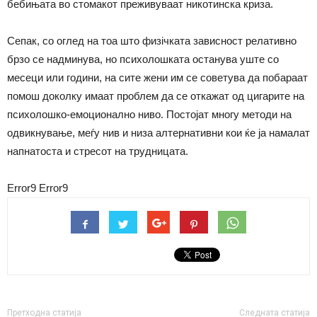
бебињата во стомакот преживуваат никотинска криза.
Сепак, со оглед на тоа што физiчката зависност релативно
брзо се надминува, но психолошката останува уште со
месеци или години, на сите жени им се советува да побараат
помош доколку имаат проблем да се откажат од цигарите на
психолошко-емоционално ниво. Постојат многу методи на
одвикнување, меѓу нив и низа алтернативни кои ќе ја намалат
напнатоста и стресот на трудницата.
Error9
Error9
Претходна статија
Следната статија