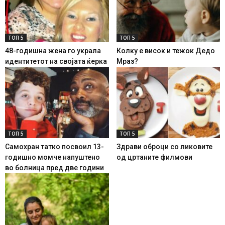
ТОП 5
ТОП 5
48-годишна жена го украла
Колку е висок и тежок Дедо
идентитетот на својата ќерка
Мраз?
ТОП 5
ТОП 5
Самохран татко посвоил 13-
Здрави оброци со ликовите
годишно момче напуштено
од цртаните филмови
во болница пред две години