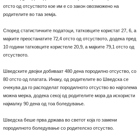
отсто од отсуството кое им е со закон овозможено на
родителите во таа земја.
Според статистичките податоци, татковците користат 27, 6, а
мајките преостанатите 72,4 отсто од отсуството, додека пред
10 години татковците користеле 20,9, а мајките 79,1 отсто од
отсуството.
Шведските двојки добиваат 480 дена породилно отсуство, со
80 отсто од платата. Инаку, од родителите во Шведска се
очекува да го расподелат породилното отсуство во најголема
можна мерка, додека секој од родителите мора да искористи
најмалку 90 дена од тоа боледување.
Шведска беше прва држава во светот која го замени
породилното боледување со родителско отсуство.