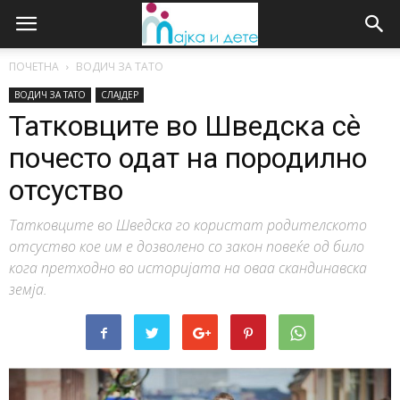
ПОЧЕТНА
ВОДИЧ ЗА ТАТО
ВОДИЧ ЗА ТАТО
СЛАЈДЕР
Татковците во Шведска сѐ
почесто одат на породилно
отсуство
Татковците во Шведска го користат родителското
отсуство кое им е дозволено со закон повеќе од било
кога претходно во историјата на оваа скандинавска
земја.