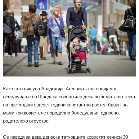
Како што пишува Анадолија, Агенцијата за социјално
осигурување на Шведска соопштила дека во земјата во текот
на претходните десет години константно растел бројот на
мажи кои користеле породилно боледување, односно,
родителско отсуство.
Се наведува дека денеска татковците користат речиси 30