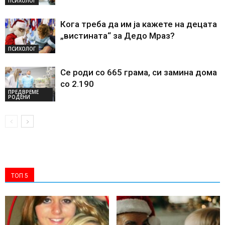
ПСИХОЛОГ
Кога треба да им ја кажете на децата
„вистината“ за Дедо Мраз?
ПСИХОЛОГ
Се роди со 665 грама, си замина дома
со 2.190
ПРЕДВРЕМЕ
РОДЕНИ
ТОП 5