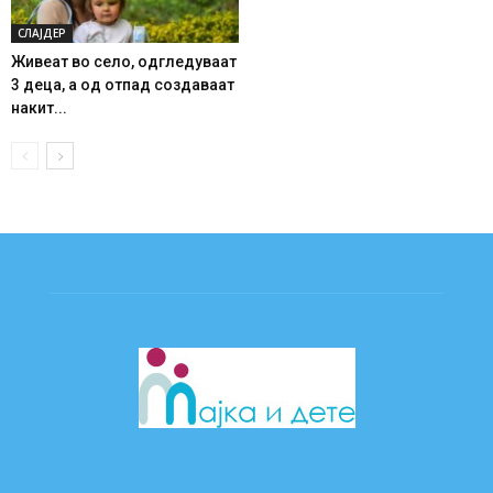
СЛАЈДЕР
Живеат во село, одгледуваат
3 деца, а од отпад создаваат
накит...