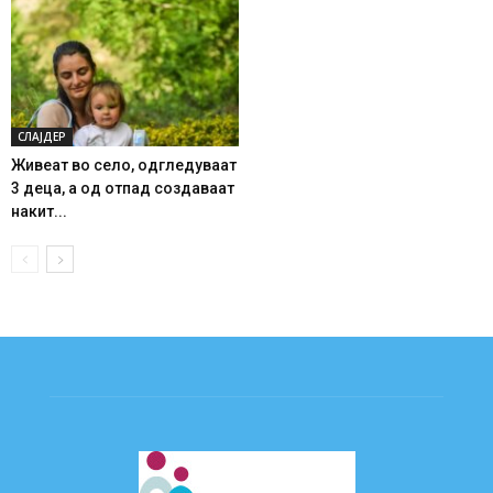
СЛАЈДЕР
Живеат во село, одгледуваат
3 деца, а од отпад создаваат
накит...