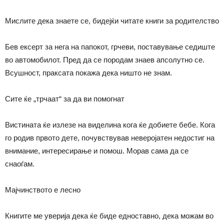
Мислите дека знаете се, бидејќи читате книги за родителство
Бев ексерт за нега на папокот, грчеви, поставување седиште
во автомобилот. Пред да се породам знаев апсолутно се.
Всушност, праксата покажа дека ништо не знам.
Сите ќе „трчаат“ за да ви помогнат
Вистината ќе излезе на виделина кога ќе добиете бебе. Кога
го родив првото дете, почувствував неверојатен недостиг на
внимание, интересирање и помош. Морав сама да се
снаоѓам.
Мајчинството е лесно
Книгите ме уверија дека ќе биде едноставно, дека можам во