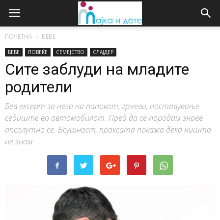
ПОЧЕТНА
БЕБЕ
БЕБЕ
ПОВЕЌЕ
СЕМЕЈСТВО
СЛАЈДЕР
Сите заблуди на младите
родители
Бев ексерт за нега на папокот, грчеви, поставување
седиште во автомобилот. Пред да се породам знаев
апсолутно се. Всушност, праксата покажа дека ништо
не знам.