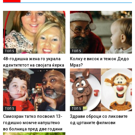
ТОП 5
ТОП 5
48-годишна жена го украла
Колку е висок и тежок Дедо
идентитетот на својата ќерка
Мраз?
ТОП 5
ТОП 5
Самохран татко посвоил 13-
Здрави оброци со ликовите
годишно момче напуштено
од цртаните филмови
во болница пред две години