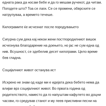
едната рака да носам бебе и да го мешам ручекот, да читам.
Погодете што? Тоа се лаги. Се се промени, обврските се
натрупуваа, а времето течеше.
Килограмите ќе исчезнат после породувањето
Сигурна сум дека кај некои жени постпородилниот вишок
исчезнува благодарение на доењето, но јас не сум една од
нив. Всушност, се здебелив десет килограми. Цело време
бев гладна.
Социјалниот живот останува ист
Искрено не знам од каде ми е идејата дека бебето нема да
влијае врз социјалниот живот. Во првата година од
родителството, наместо да го напуштам кафулето во доцни
часови, го средував станот и му пеев приспивни песни на