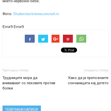
моето нервозно бебе.
Фото:
Shutterstock/www.novosti.rs
Error9
Error9
Претходна статија
Следната статија
Трудниците мора да
Како да ја препознаете
внимаваат со лековите против
сончаницата кај детето
болки
ПОВРЗАНИ НАПИСИ