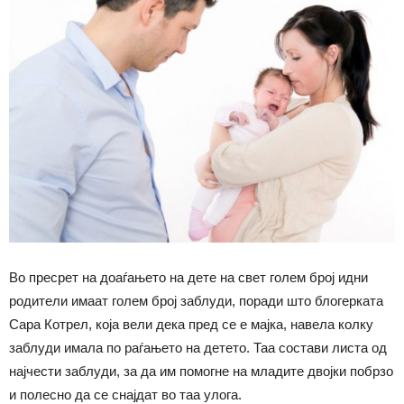
Во пресрет на доаѓањето на дете на свет голем број идни
родители имаат голем број заблуди, поради што блогерката
Сара Котрел, која вели дека пред се е мајка, навела колку
заблуди имала по раѓањето на детето. Таа состави листа од
најчести заблуди, за да им помогне на младите двојки побрзо
и полесно да се снајдат во таа улога.