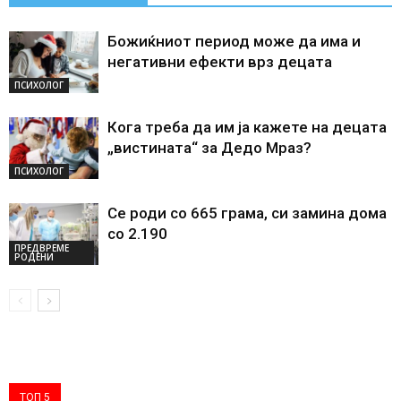
Божиќниот период може да има и
негативни ефекти врз децата
ПСИХОЛОГ
Кога треба да им ја кажете на децата
„вистината“ за Дедо Мраз?
ПСИХОЛОГ
Се роди со 665 грама, си замина дома
со 2.190
ПРЕДВРЕМЕ
РОДЕНИ
ТОП 5