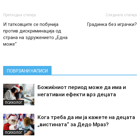
Претходна статија
Следната статија
И татковците се побунија
Градинка без играчки?
против дискриминација од
страна на здружението „Една
може“
ПОВРЗАНИ НАПИСИ
Божиќниот период може да има и
негативни ефекти врз децата
ПСИХОЛОГ
Кога треба да им ја кажете на децата
„вистината“ за Дедо Мраз?
ПСИХОЛОГ