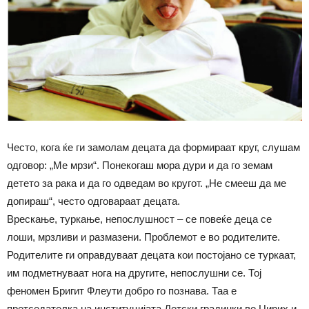
Често, кога ќе ги замолам децата да формираат круг, слушам
одговор: „Ме мрзи“. Понекогаш мора дури и да го земам
детето за рака и да го одведам во кругот. „Не смееш да ме
допираш“, често одговараат децата.
Врескање, туркање, непослушност – се повеќе деца се
лоши, мрзливи и размазени. Проблемот е во родителите.
Родителите ги оправдуваат децата кои постојано се туркаат,
им подметнуваат нога на другите, непослушни се. Тој
феномен Бригит Флеути добро го познава. Таа е
претседателка на институцијата Детски градинки во Цирих и