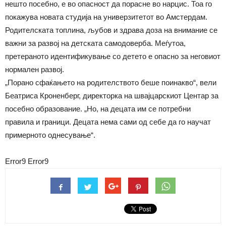
нешто посебно, е во опасност да порасне во нарцис. Тоа го
покажува новата студија на универзитетот во Амстердам.
Родителската топлина, љубов и здрава доза на внимание се
важни за развој на детската самодоверба. Меѓутоа,
претераното идентификување со детето е опасно за неговиот
нормален развој.
„Порано сфаќањето на родителството беше поинакво“, вели
Беатриса Кроненберг, директорка на швајцарскиот Центар за
посебно образование. „Но, на децата им се потребни
правила и граници. Децата нема сами од себе да го научат
примерното однесување“.
Error9
Error9