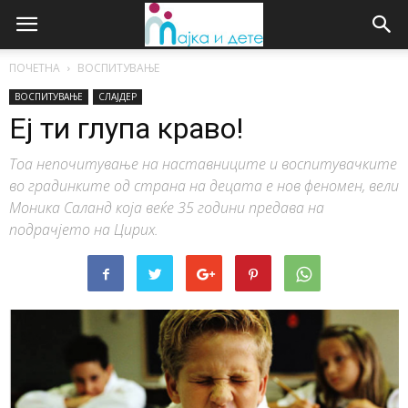
ПОЧЕТНА
ВОСПИТУВАЊЕ
ВОСПИТУВАЊЕ
СЛАЈДЕР
Еј ти глупа краво!
Тоа непочитување на наставниците и воспитувачките
во градинките од страна на децата е нов феномен, вели
Моника Саланд која веќе 35 години предава на
подрачјето на Цирих.