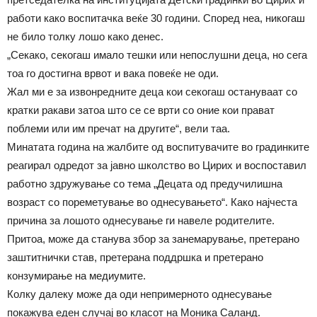
работи како воспитачка веќе 30 години. Според неа, никогаш
не било толку лошо како денес.
„Секако, секогаш имало тешки или непослушни деца, но сега
тоа го достигна врвот и вака повеќе не оди.
Жал ми е за извонредните деца кои секогаш остануваат со
кратки ракави затоа што се се врти со оние кои прават
поблеми или им пречат на другите“, вели таа.
Минатата година на жалбите од воспитувачите во градинките
реагирал одредот за јавно школство во Цирих и воспоставил
работно здружување со тема „Децата од предучилишна
возраст со пореметување во однесувањето“. Како најчеста
причина за лошото однесување ги навеле родителите.
Притоа, може да станува збор за занемарување, претерано
заштитнички став, претерана поддршка и претерано
конзумирање на медиумите.
Колку далеку може да оди непримерното однесување
покажува еден случај во класот на Моника Саланд.