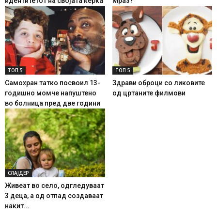
идентитетот на својата ќерка
Мраз?
ТОП 5
ТОП 5
Самохран татко посвоил 13-
Здрави оброци со ликовите
годишно момче напуштено
од цртаните филмови
во болница пред две години
СЛАЈДЕР
Живеат во село, одгледуваат
3 деца, а од отпад создаваат
накит...