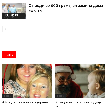
Се роди со 665 грама, си замина дома
со 2.190
ПРЕДВРЕМЕ
РОДЕНИ
ТОП 5
ТОП 5
ТОП 5
48-годишна жена го украла
Колку е висок и тежок Дедо