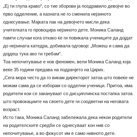
„Еј ти глупа краво“, со тие зборови ја поздравило девојче во
прво одделение, а казната не го сменила нејзиното
однесување. Мајката пак на девојчето мисли дека
учителката го провоцира нејзиното дете. Моника Саланд
памти случаи кога откако ќе ги повикала учениците да дојдат
до нејзината катедра, добивала одговор: „Можеш и сама да
дојдеш тука ако ти требам“.
Тоа непочитување е нов феномен, вели Моника Саланд која
веќе 35 години предава на подрачјето на Цирих.
„Сега мора често да го викам директорот затоа што повеќе не
можам сама да се изборам со одделни ученици. Притоа, има
родители кои се закануваат со дисциплинска постапка затоа
што провокациите на своето дете ги соодветни на неговата
возраст.
Исто така, Моника Саланд забележала дека некои родители
на родителските средби се однесуваат кон нив со
непочитување, а во фокусот им е само нивното дете.