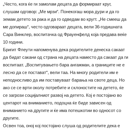
„Често, кога ќе ги замолам децата да формираат круг,
слушам одговор: „Ме мрзи“. Понекогаш мора дури и да го
земам детето за рака и да го одведам во кругт. „Не смееш да
ме допираш“, често одговараат децата, вели 36-годишната
Сара Винклер, воспитачка од Фрауенфелд која предава веќе
10 години.
Бригит Флеути напоменува дека родителите денеска сакаат
да бидат сакани од страна на децата наместо да сакаат да ги
воспитаат. „Воспитувањето бара ангажман, а границите не е
лесно да се постават“, вели таа. На многу родители им е
неподносливо да им поставуваат барања на своте деца. Но
ако се се врти околу потребите и склоностите на детето, ќе
се загрози социјалниот развој на детето. Кој е постојано во
центарот на вниманието, подоцна ќе биде зависен од
вниманието на другите и ќе има потешкотии во односот со
другите.
Освен тоа, оној кој постојано слуша од родителите дека е