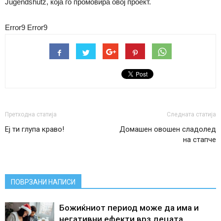
Jugendshutz, која го промовира овој проект.
Error9
Error9
Претходна статија
Следната статија
Еј ти глупа краво!
Домашен овошен сладолед
на стапче
ПОВРЗАНИ НАПИСИ
Божиќниот период може да има и
негативни ефекти врз децата