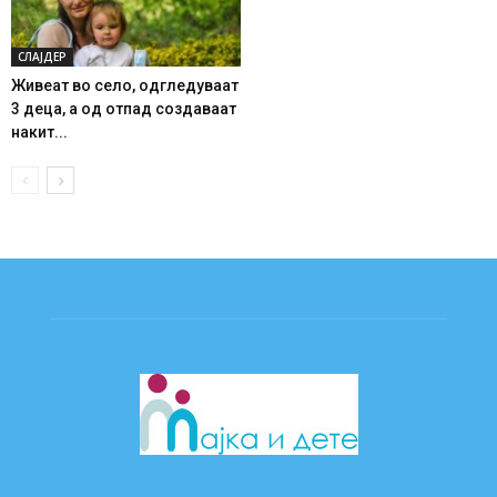
СЛАЈДЕР
Живеат во село, одгледуваат
3 деца, а од отпад создаваат
накит...