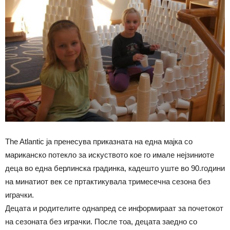
The Atlantic ја пренесува приказната на една мајка со
мариканско потекло за искуството кое го имале нејзиниоте
деца во една берлинска градинка, кадешто уште во 90.години
на минатиот век се пртактикувала тримесечна сезона без
играчки.
Децата и родителите однапред се информираат за почетокот
на сезоната без играчки. После тоа, децата заедно со