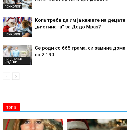
ПСИХОЛОГ
Кога треба да им ја кажете на децата
„вистината“ за Дедо Мраз?
ПСИХОЛОГ
Се роди со 665 грама, си замина дома
со 2.190
ПРЕДВРЕМЕ
РОДЕНИ
ТОП 5