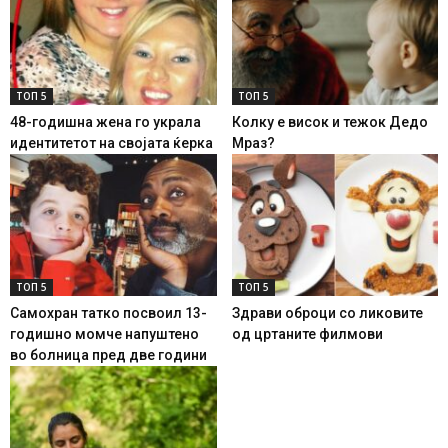
ТОП 5
ТОП 5
48-годишна жена го украла
Колку е висок и тежок Дедо
идентитетот на својата ќерка
Мраз?
ТОП 5
ТОП 5
Самохран татко посвоил 13-
Здрави оброци со ликовите
годишно момче напуштено
од цртаните филмови
во болница пред две години