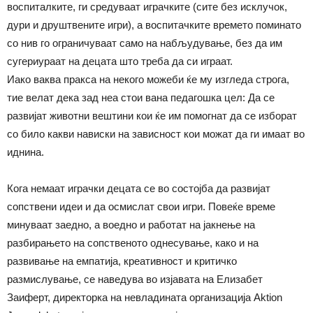
воспиталките, ги средуваат играчките (сите без исклучок,
дури и друштвените игри), а воспитачките времето поминато
со нив го ограничуваат само на набљудување, без да им
сугериураат на децата што треба да си играат.
Иако ваква пракса на некого можеби ќе му изгледа строга,
тие велат дека зад неа стои вана педагошка цел: Да се
развијат животни вештини кои ќе им помогнат да се изборат
со било какви нависки на зависност кои можат да ги имаат во
иднина.
Кога немаат играчки децата се во состојба да развијат
сопствени идеи и да осмислат свои игри. Повеќе време
минуваат заедно, а воедно и работат на јакнење на
разбирањето на сопственото однесување, како и на
развивање на емпатија, креативност и критичко
размислување, се наведува во изјавата на Елизабет
Заиферт, директорка на невладината организација Aktion