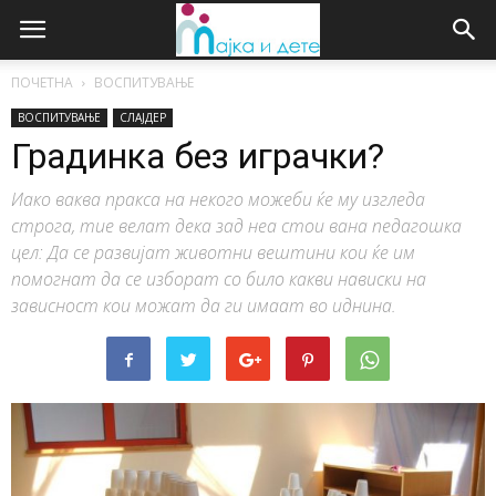
ПОЧЕТНА
ВОСПИТУВАЊЕ
ВОСПИТУВАЊЕ
СЛАЈДЕР
Градинка без играчки?
Иако ваква пракса на некого можеби ќе му изгледа
строга, тие велат дека зад неа стои вана педагошка
цел: Да се развијат животни вештини кои ќе им
помогнат да се изборат со било какви нависки на
зависност кои можат да ги имаат во иднина.