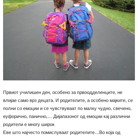
Првиот училишен ден, особено за првоодделенците, не
влијае само врз децата. И родителите, а особено мајките, се
полни со емоции и се чувствуваат по малку чудно, свечено,
еуфорично, панично,… Дијапазонот од емоции кај различни
родители е многу широк
Еве што најчесто помислуваат родителите…Во која од