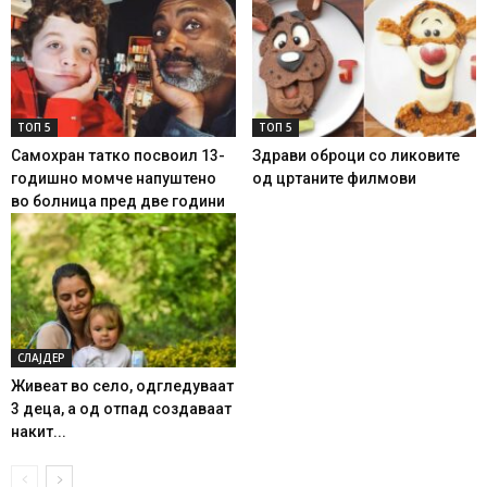
ТОП 5
ТОП 5
Самохран татко посвоил 13-
Здрави оброци со ликовите
годишно момче напуштено
од цртаните филмови
во болница пред две години
СЛАЈДЕР
Живеат во село, одгледуваат
3 деца, а од отпад создаваат
накит...