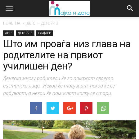
ПОЧЕТНА
ДЕТЕ
ДЕTE 7-13
ДЕТЕ
ДЕTE 7-13
СЛАЈДЕР
Што им проаѓа низ глава на
родителите на првиот
училишен ден?
Денеска многу родители ќе го покажат своето
вистинско лице...Некои ќе тагуваат, некои ќе се
радуваат, а некои ќе помислат колку се стари