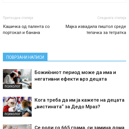
Претходна статија
Следната статија
Кашичка од палента со
Мајка извадила пиштол среде
портокал и банана
тепачка за тетратка
ПОВРЗАНИ НАПИСИ
Божиќниот период може да има и
негативни ефекти врз децата
ПСИХОЛОГ
Кога треба да им ја кажете на децата
„вистината“ за Дедо Мраз?
ПСИХОЛОГ
Се роди со 665 грама, си замина дома