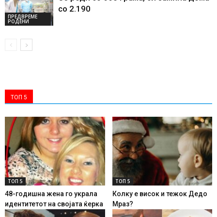
со 2.190
ПРЕДВРЕМЕ
РОДЕНИ
ТОП 5
ТОП 5
ТОП 5
48-годишна жена го украла
Колку е висок и тежок Дедо
идентитетот на својата ќерка
Мраз?