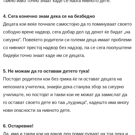
тажно иако точно знаат каде се наоѓа нивното дете.
4. Сега конечно знам дека се на безбедно
Децата кои веќе почнале самостојно да го поминуваат своето
сободно врене надвор, сега добар дел од денот ќе бидат „на
сигурно“. Повеќето родители си големи деца имаат проблеми
со нивниот престој надвор без надзор, па се сега поопуштени
бидејќи точно знаат каде им се децата.
5. Не можам да го оставам детето тука!
Постојат родители кои без грижа ќе ги остават децата на
непозната учителка, знаејќи дека станува збор за сигурно
училиште, но постојат и такви кои не можат да замислат да
го остават своето дете во таа „лудница“, кадешто има многу
нови опасности за нивното дете.
6. Остаревме!
Да, има и такви кои на ваков ден помислуваат на тоа дека и