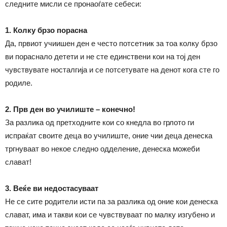
следните мисли се пронаоѓате себеси:
1. Колку брзо порасна
Да, првиот учиишен ден е често потсетник за тоа колку брзо
ви пораснало детети и не сте единствени кои на тој ден
чувствувате носталгија и се потсетувате на денот кога сте го
родиле.
2. Прв ден во училиште – конечно!
За разлика од претходните кои со кнедла во грлото ги
испраќат своите деца во училиште, оние чии деца денеска
тргнуваат во некое следно одделение, денеска можеби
слават!
3. Веќе ви недостасуваат
Не се сите родители исти па за разлика од оние кои денеска
слават, има и такви кои се чувствуваат по малку изгубено и