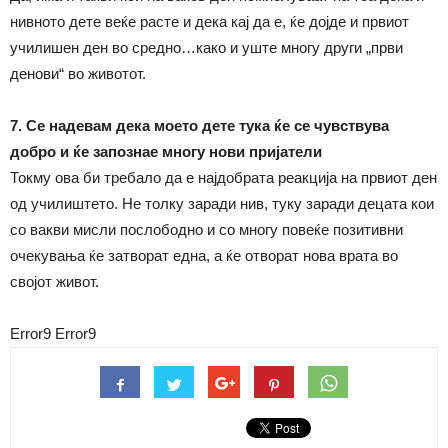
нивното дете веќе расте и дека кај да е, ќе дојде и првиот
училишен ден во средно…како и уште многу други „први
денови“ во животот.
7. Се надевам дека моето дете тука ќе се чувствува
добро и ќе запознае многу нови пријатели
Токму ова би требало да е најдобрата реакција на првиот ден
од училиштето. Не толку заради нив, туку заради децата кои
со вакви мисли послободно и со многу повеќе позитивни
очекувања ќе затворат една, а ќе отворат нова врата во
својот живот.
Error9
Error9