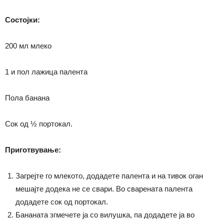
Состојки:
200 мл млеко
1 и пол лажица палента
Пола банана
Сок од ½ портокал.
Приготвување:
Загрејте го млекото, додадете палента и на тивок оган
мешајте додека не се свари. Во сварената палента
додадете сок од портокал.
Бананата згмечете ја со вилушка, па додадете ја во