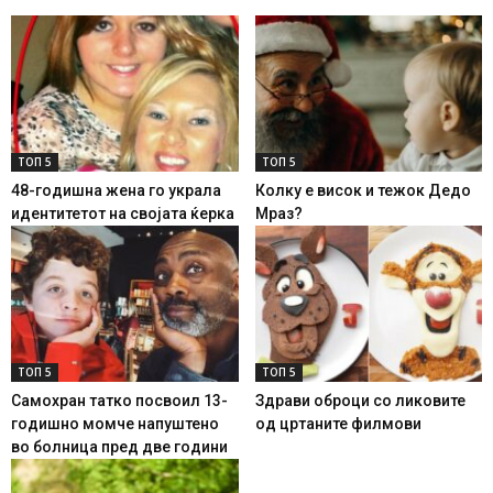
ТОП 5
ТОП 5
48-годишна жена го украла
Колку е висок и тежок Дедо
идентитетот на својата ќерка
Мраз?
ТОП 5
ТОП 5
Самохран татко посвоил 13-
Здрави оброци со ликовите
годишно момче напуштено
од цртаните филмови
во болница пред две години