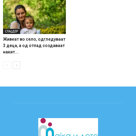
СЛАЈДЕР
Живеат во село, одгледуваат
3 деца, а од отпад создаваат
накит...