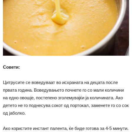
Совети:
Цитрусите се воведуваат во исхраната на децата после
првата година. Воведувањето почнете го со мали количини
на едно овошје, постепено зголемувајќи ја количината. Ако
детето не го поднесува сокот од портокал, заменете го со сок
од јаболко.
Ако користите инстант палента, ќе биде готова за 4-5 минути.