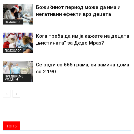
Божиќниот период може да има и
негативни ефекти врз децата
ПСИХОЛОГ
Кога треба да им ја кажете на децата
„вистината“ за Дедо Мраз?
ПСИХОЛОГ
Се роди со 665 грама, си замина дома
со 2.190
ПРЕДВРЕМЕ
РОДЕНИ
ТОП 5