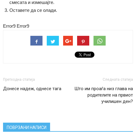
смесата и измешајте.
Оставете да се олади.
Error9
Error9
Претходна статија
Следната статија
Донесе надеж, однесе тага
Што им проаѓа низ глава на
родителите на првиот
училишен ден?
ПОВРЗАНИ НАПИСИ