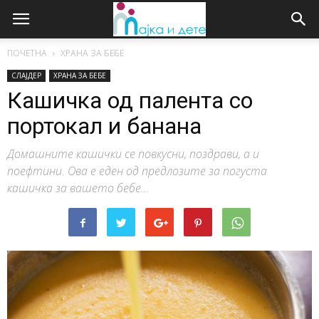
ПОЧЕТНА
ХРАНА ЗА БЕБЕ
СЛАЈДЕР
ХРАНА ЗА БЕБЕ
Кашичка од палента со
портокал и банана
Домашните кашички се повкусни, поздрави, а и
поефтини. Ова е еден од предлозите за погуста
кашичка за вашето бебе...