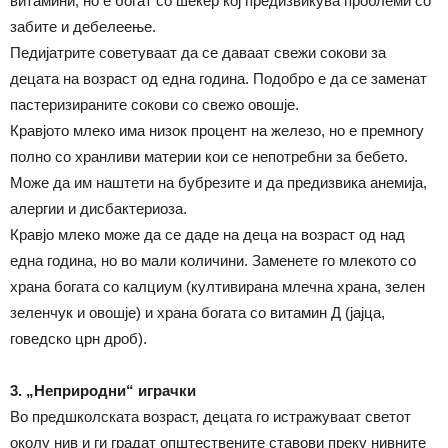
витамини, но е богат со шеќер кој предизвикува проблеми со
забите и дебелеење.
Педијатрите советуваат да се даваат свежи сокови за
децата на возраст од една година. Подобро е да се заменат
пастеризираните сокови со свежо овошје.
Кравјото млеко има низок процент на железо, но е премногу
полно со хранливи материи кои се непотребни за бебето.
Може да им наштети на бубрезите и да предизвика анемија,
алергии и дисбактериоза.
Кравјо млеко може да се даде на деца на возраст од над
една година, но во мали количини. Заменете го млекото со
храна богата со калциум (култивирана млечна храна, зелен
зеленчук и овошје) и храна богата со витамин Д (јајца,
говедско црн дроб).
3. „Неприродни“ играчки
Во предшколската возраст, децата го истражуваат светот
околу нив и ги градат општествените ставови преку нивните