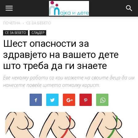
ПОЧЕТНА
СЕ ЗА БЕБЕТО
СЕ ЗА БЕБЕТО
СЛАЈДЕР
Шест опасности за
здравјето на вашето дете
што треба да ги знаете
Еве неколку работи со кои можете на своите деца да им
нанесете повеќе штета отколку корист.