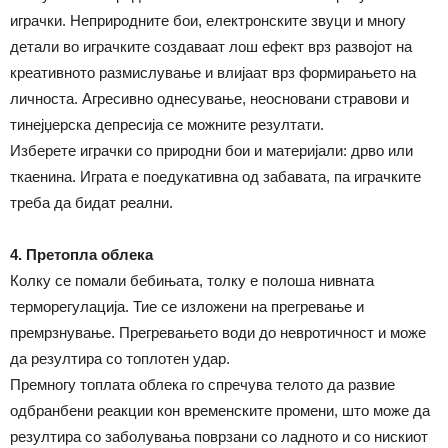
играчки. Неприродните бои, електронските звуци и многу
детали во играчките создаваат лош ефект врз развојот на
креативното размислување и влијаат врз формирањето на
личноста. Агресивно однесување, неосновани стравови и
тинејџерска депресија се можните резултати.
Изберете играчки со природни бои и материјали: дрво или
ткаенина. Играта е поедукативна од забавата, па играчките
треба да бидат реални.
4. Претопла облека
Колку се помали бебињата, толку е полоша нивната
терморегулација. Тие се изложени на прегревање и
премрзнување. Прегревањето води до невротичност и може
да резултира со топлотен удар.
Премногу топлата облека го спречува телото да развие
одбранбени реакции кон временските промени, што може да
резултира со заболувања поврзани со ладното и со нискиот