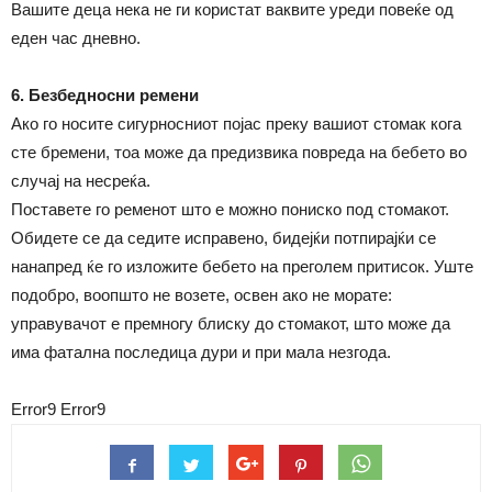
Вашите деца нека не ги користат ваквите уреди повеќе од
еден час дневно.
6. Безбедносни ремени
Ако го носите сигурносниот појас преку вашиот стомак кога
сте бремени, тоа може да предизвика повреда на бебето во
случај на несреќа.
Поставете го ременот што е можно пониско под стомакот.
Обидете се да седите исправено, бидејќи потпирајќи се
нанапред ќе го изложите бебето на преголем притисок. Уште
подобро, воопшто не возете, освен ако не морате:
управувачот е премногу блиску до стомакот, што може да
има фатална последица дури и при мала незгода.
Error9
Error9