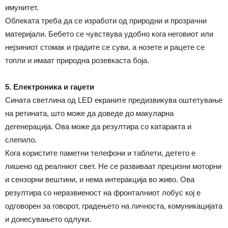
имунитет.
Облеката треба да се изработи од природни и прозрачни
материјали. Бебето се чувствува удобно кога неговиот или
нејзиниот стомак и градите се суви, а нозете и рацете се
топли и имаат природна розевкаста боја.
5. Електроника и гаџети
Сината светлина од LED екраните предизвикува оштетување
на ретината, што може да доведе до макуларна
дегенерација. Ова може да резултира со катаракта и
слепило.
Кога користите паметни телефони и таблети, детето е
лишено од реалниот свет. Не се развиваат прецизни моторни
и сензорни вештини, и нема интеракција во живо. Ова
резултира со неразвиеност на фронталниот лобус кој е
одговорен за говорот, градењето на личноста, комуникацијата
и донесувањето одлуки.