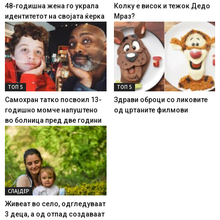
48-годишна жена го украла
Колку е висок и тежок Дедо
идентитетот на својата ќерка
Мраз?
ТОП 5
ТОП 5
Самохран татко посвоил 13-
Здрави оброци со ликовите
годишно момче напуштено
од цртаните филмови
во болница пред две години
СЛАЈДЕР
Живеат во село, одгледуваат
3 деца, а од отпад создаваат