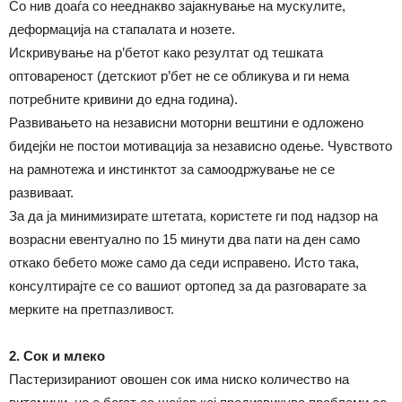
Со нив доаѓа со нееднакво зајакнување на мускулите,
деформација на стапалата и нозете.
Искривување на р’бетот како резултат од тешката
оптовареност (детскиот р’бет не се обликува и ги нема
потребните кривини до една година).
Развивањето на независни моторни вештини е одложено
бидејќи не постои мотивација за независно одење. Чувството
на рамнотежа и инстинктот за самоодржување не се
развиваат.
За да ја минимизирате штетата, користете ги под надзор на
возрасни евентуално по 15 минути два пати на ден само
откако бебето може само да седи исправено. Исто така,
консултирајте се со вашиот ортопед за да разговарате за
мерките на претпазливост.
2. Сок и млеко
Пастеризираниот овошен сок има ниско количество на