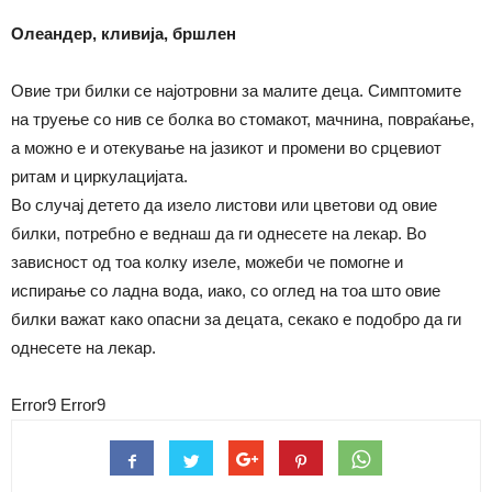
Олеандер, кливија, бршлен
Овие три билки се најотровни за малите деца. Симптомите
на труење со нив се болка во стомакот, мачнина, повраќање,
а можно е и отекување на јазикот и промени во срцевиот
ритам и циркулацијата.
Во случај детето да изело листови или цветови од овие
билки, потребно е веднаш да ги однесете на лекар. Во
зависност од тоа колку изеле, можеби че помогне и
испирање со ладна вода, иако, со оглед на тоа што овие
билки важат како опасни за децата, секако е подобро да ги
однесете на лекар.
Error9
Error9