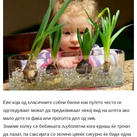
Еве која од класичните собни билки кои луѓето често ги
одгледуваат можат да предизвикаат некој вид на штета ако
мало дете ги фаќа или проголта дел од нив.
Знаеме колку се бебињата љубопитни кога еднаш ќе тргнат
да лазат, па саксијата со зелено цвеќе сигурно ќе биде една