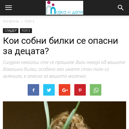
ПОЧЕТНА
ТОП 5
СЛАЈДЕР
ТОП 5
Кои собни билки се опасни
за децата?
Сигурно некогаш сте се прашале дали некоја од вашите
домашни билки, особено ако имате стан полн со
зеленило, е опасна за вашето малечко.