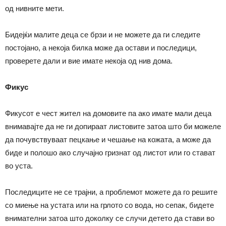
од нивните мети.
Бидејќи малите деца се брзи и не можете да ги следите
постојано, а некоја билка може да остави и последици,
проверете дали и вие имате некоја од нив дома.
Фикус
Фикусот е чест жител на домовите па ако имате мали деца
внимавајте да не ги допираат листовите затоа што би можеле
да почувствуваат пецкање и чешање на кожата, а може да
биде и полошо ако случајно гризнат од листот или го стават
во уста.
Последиците не се трајни, а проблемот можете да го решите
со миење на устата или на грлото со вода, но сепак, бидете
внимателни затоа што доколку се случи детето да стави во