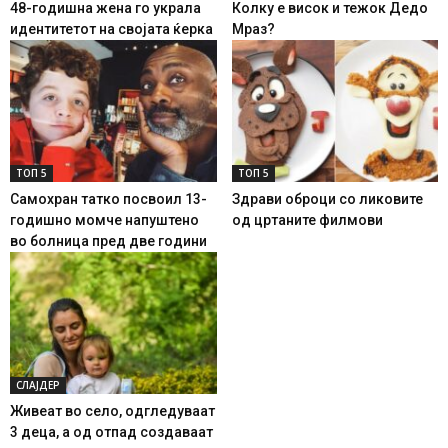
48-годишна жена го украла
Колку е висок и тежок Дедо
идентитетот на својата ќерка
Мраз?
ТОП 5
ТОП 5
Самохран татко посвоил 13-
Здрави оброци со ликовите
годишно момче напуштено
од цртаните филмови
во болница пред две години
СЛАЈДЕР
Живеат во село, одгледуваат
3 деца, а од отпад создаваат