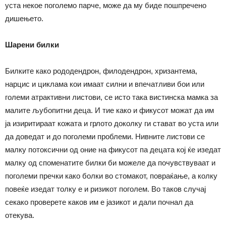
уста некое поголемо парче, може да му биде пошпречено
дишењето.
Шарени билки
Билките како рододендрон, филодендрон, хризантема,
нарцис и циклама кои имаат силни и впечатливи бои или
големи атрактивни листови, се исто така вистинска мамка за
малите љубопитни деца. И тие како и фикусот можат да им
ја изиритираат кожата и грлото доколку ги стават во уста или
да доведат и до поголеми проблеми. Нивните листови се
малку потоксични од оние на фикусот па децата кој ќе изедат
малку од споменатите билки би можеле да почувствуваат и
поголеми пречки како болки во стомакот, повраќање, а колку
повеќе изедат толку е и ризикот поголем. Во таков случај
секако проверете каков им е јазикот и дали почнал да
отекува.