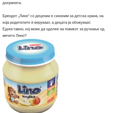
дохраната.
Брендот „Лино“ со децении е синоним за детска храна, на
која родителите ѝ веруваат, а децата ја обожуваат.
Едноставно, кој може да одолее на повикот за ручкање од
мечето Лино?