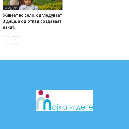
СЛАЈДЕР
Живеат во село, одгледуваат
3 деца, а од отпад создаваат
накит...