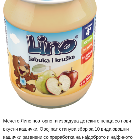
Мечето Лино повторно ги израдува детските непца со нови
вкусни кашички. Овој пат станува збор за 10 вида овошни
кашички развиени со преработка на најдоброто и најфиното