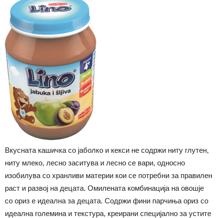
Вкусната кашичка со јаболко и кекси не содржи ниту глутен,
ниту млеко, лесно заситува и лесно се вари, односно
изобилува со хранливи материи кои се потребни за правилен
раст и развој на децата. Омилената комбинација на овошје
со ориз е идеална за децата. Содржи фини парчиња ориз со
идеална големина и текстура, креирани специјално за устите