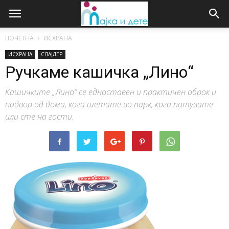
ПОЧЕТНА
ИСХРАНА
ИСХРАНА
СЛАЈДЕР
Ручкаме кашичка „Лино“
Кашичките „Лино“ се едноставен и практичен оброк и
надвор од дома, кога шетате во парк, кога патувате
или сте на гости.