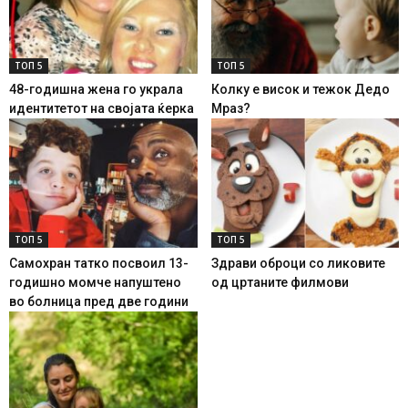
ТОП 5
ТОП 5
48-годишна жена го украла
Колку е висок и тежок Дедо
идентитетот на својата ќерка
Мраз?
ТОП 5
ТОП 5
Самохран татко посвоил 13-
Здрави оброци со ликовите
годишно момче напуштено
од цртаните филмови
во болница пред две години