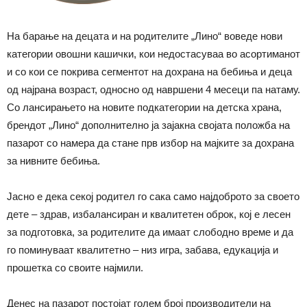
На барање на децата и на родителите „Лино“ воведе нови
категории овошни кашички, кои недостасуваа во асортиманот
и со кои се покрива сегментот на дохрана на бебиња и деца
од најрана возраст, односно од навршени 4 месеци па натаму.
Со лансирањето на новите подкатегории на детска храна,
брендот „Лино“ дополнително ја зајакна својата положба на
пазарот со намера да стане прв избор на мајките за дохрана
за нивните бебиња.
Јасно е дека секој родител го сака само најдоброто за своето
дете – здрав, избалансиран и квалитетен оброк, кој е лесен
за подготовка, за родителите да имаат слободно време и да
го поминуваат квалитетно – низ игра, забава, едукација и
прошетка со своите најмили.
Денес на пазарот постојат голем број производители на