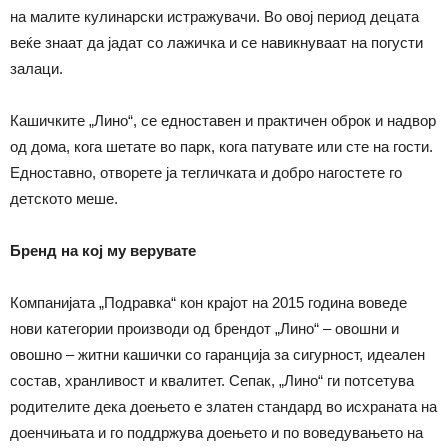
на малите кулинарски истражувачи. Во овој период децата
веќе знаат да јадат со лажичка и се навикнуваат на погусти
залаци.
Кашичките „Лино“, се едноставен и практичен оброк и надвор
од дома, кога шетате во парк, кога патувате или сте на гости.
Едноставно, отворете ја тегличката и добро нагостете го
детското меше.
Бренд на кој му верувате
Компанијата „Подравка“ кон крајот на 2015 година воведе
нови категории производи од брендот „Лино“ – овошни и
овошно – житни кашички со гаранција за сигурност, идеален
состав, хранливост и квалитет. Сепак, „Лино“ ги потсетува
родителите дека доењето е златен стандард во исхраната на
доенчињата и го поддржува доењето и по воведувањето на