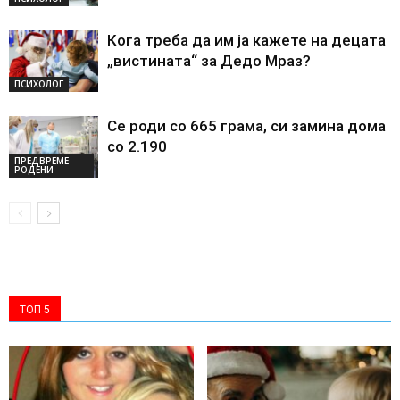
Кога треба да им ја кажете на децата
„вистината“ за Дедо Мраз?
ПСИХОЛОГ
Се роди со 665 грама, си замина дома
со 2.190
ПРЕДВРЕМЕ
РОДЕНИ
ТОП 5