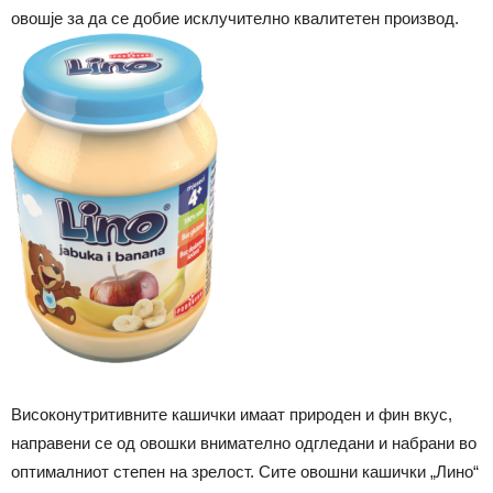
овошје за да се добие исклучително квалитетен производ.
Високонутритивните кашички имаат природен и фин вкус,
направени се од овошки внимателно одгледани и набрани во
оптималниот степен на зрелост. Сите овошни кашички „Лино“