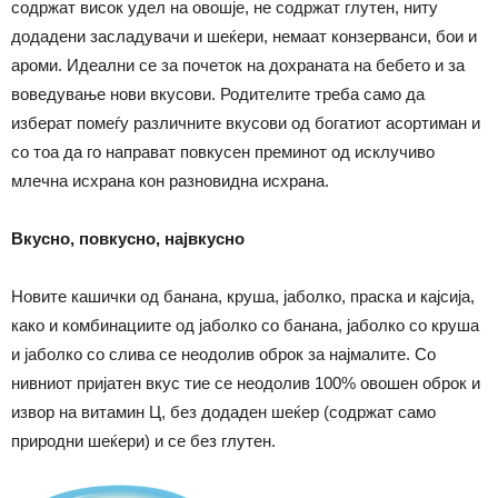
содржат висок удел на овошје, не содржат глутен, ниту
додадени засладувачи и шеќери, немаат конзерванси, бои и
ароми. Идеални се за почеток на дохраната на бебето и за
воведување нови вкусови. Родителите треба само да
изберат помеѓу различните вкусови од богатиот асортиман и
со тоа да го направат повкусен преминот од исклучиво
млечна исхрана кон разновидна исхрана.
Вкусно, повкусно, највкусно
Новите кашички од банана, круша, јаболко, праска и кајсија,
како и комбинациите од јаболко со банана, јаболко со круша
и јаболко со слива се неодолив оброк за најмалите. Со
нивниот пријатен вкус тие се неодолив 100% овошен оброк и
извор на витамин Ц, без додаден шеќер (содржат само
природни шеќери) и се без глутен.