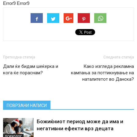
Error9
Error9
Претходна статија
Следната статија
Дали ќе бидам шеќерка и
Како изгледа рекламна
кога ќе пораснам?
кампања за поттикнување на
наталитетот во Данска?
ПОВРЗАНИ НАПИСИ
Божиќниот период може да има и
негативни ефекти врз децата
ПСИХОЛОГ