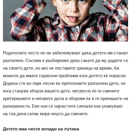
Родителите често не ни забележуваат дека детето им станал
разгалено. Сосема е разбирливо дека сакате да му дадете се
на своето дете, но ако не поставите граница на време, би
можеле да имате сериозни проблеми кога детето ќе порасне.
Додека сте во парк лесно ќе препознаете разгалено дете, но
кога станува зборза вашето дете, несвесно ќе ги смените
критериумите и неговите дела и зборови ќе ѝ ги припишете на
разиграноста. Еве кои се најчестите сигнали кои укажуваат
на тоа дека сепак мора нешто да смените.
Детето има чести испади на лутина