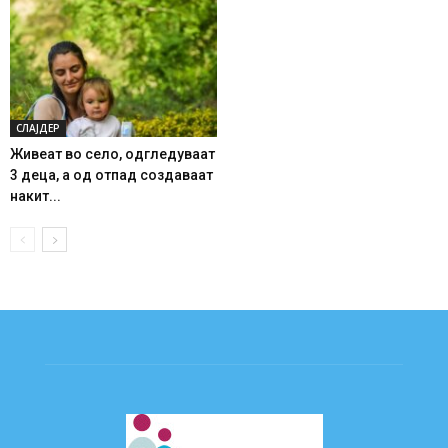
СЛАЈДЕР
Живеат во село, одгледуваат
3 деца, а од отпад создаваат
накит...