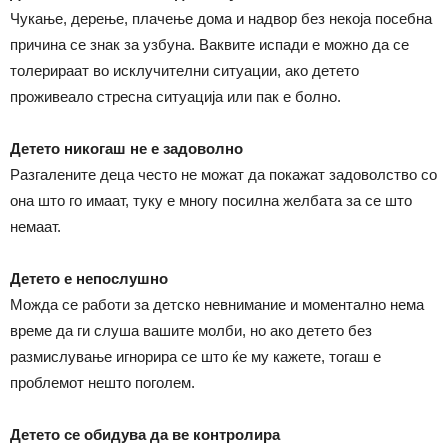
Чукање, дерење, плачење дома и надвор без некоја посебна
причина се знак за узбуна. Ваквите испади е можно да се
толерираат во исклучителни ситуации, ако детето
проживеало стресна ситуација или пак е болно.
Детето никогаш не е задоволно
Разгалените деца често не можат да покажат задоволство со
она што го имаат, туку е многу посилна желбата за се што
немаат.
Детето е непослушно
Можда се работи за детско невнимание и моментално нема
време да ги слуша вашите молби, но ако детето без
размислување игнорира се што ќе му кажете, тогаш е
проблемот нешто поголем.
Детето се обидува да ве контролира