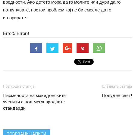
вредности. Ако детето мора да го молите или дури да го
поткупувате, постои проблем кој не би смееле да го
игнорирате.
Error9
Error9
Претходна статија
Следната статија
Писменоста на македонските
Полуден свет!
ученици е под меѓународните
стандарди
ПОВРЗАНИ НАПИСИ