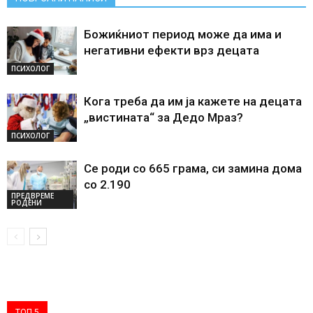
Божиќниот период може да има и
негативни ефекти врз децата
ПСИХОЛОГ
Кога треба да им ја кажете на децата
„вистината“ за Дедо Мраз?
ПСИХОЛОГ
Се роди со 665 грама, си замина дома
со 2.190
ПРЕДВРЕМЕ
РОДЕНИ
ТОП 5