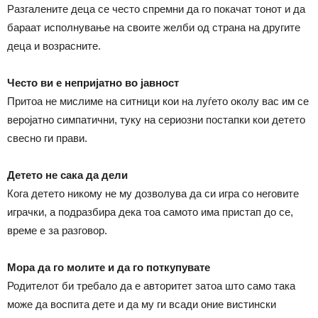
Разгалените деца се често спремни да го покачат тонот и да
бараат исполнување на своите желби од страна на другите
деца и возрасните.
Често ви е непријатно во јавност
Притоа не мислиме на ситници кои на луѓето околу вас им се
веројатно симпатични, туку на сериозни постапки кои детето
свесно ги прави.
Детето не сака да дели
Кога детето никому не му дозволува да си игра со неговите
играчки, а подразбира дека тоа самото има пристап до се,
време е за разговор.
Мора да го молите и да го поткупувате
Родителот би требало да е авторитет затоа што само така
може да воспита дете и да му ги всади оние вистински