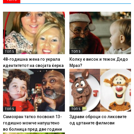
ТОП 5
ТОП 5
48-годишна жена го украла
Колку е висок и тежок Дедо
идентитетот на својата ќерка
Мраз?
ТОП 5
ТОП 5
Самохран татко посвоил 13-
Здрави оброци со ликовите
годишно момче напуштено
од цртаните филмови
во болница пред две години