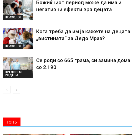
Божиќниот период може да има и
негативни ефекти врз децата
ПСИХОЛОГ
Кога треба да им ја кажете на децата
„вистината“ за Дедо Мраз?
ПСИХОЛОГ
Се роди со 665 грама, си замина дома
со 2.190
ПРЕДВРЕМЕ
РОДЕНИ
ТОП 5