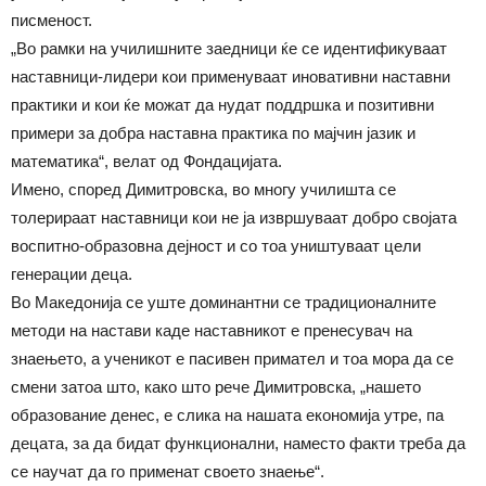
писменост.
„Во рамки на училишните заедници ќе се идентификуваат
наставници-лидери кои применуваат иновативни наставни
практики и кои ќе можат да нудат поддршка и позитивни
примери за добра наставна практика по мајчин јазик и
математика“, велат од Фондацијата.
Имено, според Димитровска, во многу училишта се
толерираат наставници кои не ја извршуваат добро својата
воспитно-образовна дејност и со тоа уништуваат цели
генерации деца.
Во Македонија се уште доминантни се традиционалните
методи на настави каде наставникот е пренесувач на
знаењето, а ученикот е пасивен примател и тоа мора да се
смени затоа што, како што рече Димитровска, „нашето
образование денес, е слика на нашата економија утре, па
децата, за да бидат функционални, наместо факти треба да
се научат да го применат своето знаење“.