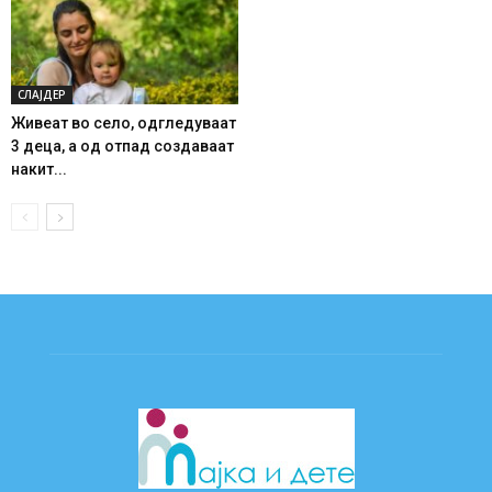
СЛАЈДЕР
Живеат во село, одгледуваат
3 деца, а од отпад создаваат
накит...