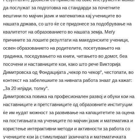
да послужат за подготовка на стандарди за почетните
вештини по мајчин јазик и математика кај учениците во
нашата држава, со што ќе се придонесе за подобрување на
квалитетот на образованието во нашата земја. Меѓу
причините за лошите резултати на македонските ученици,
освен образованието на родителите, посетувањето на
градинка, поседувањето на книги, читањето во домот, беа
посочени и наставниците кои, како што рече Викторија
Димитровска од Фондацијата „чекор по чекор“, честопати, во
контекст на забелешките за нивната работа знаат да кажат:
„За 20 илјади, толку“.
Димитровска повика на професионален развој и обуки кои на
наставниците и претставниците од образовните институции
ќе им нудат можност за развивање на капацитетите за оцена
на постигањата на учениците по мајчин јазик и математика и
користење интерактивни методи и активности за работа со
учениците кои ја стимулираат јазичната и математичката