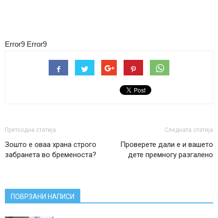
Error9
Error9
Претходна статија
Следната статија
Зошто е оваа храна строго
Проверете дали е и вашето
забранета во бременоста?
дете премногу разгалено
ПОВРЗАНИ НАПИСИ