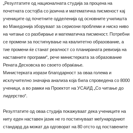
„Резултатите од националната студија за процена на
почетната состојба со јазична и математичка писменост кај
учениците од почетните одделенија од основните училишта
во Македонија зборуваат за сериозни проблеми и ниско ниво
на читање со разбирање и математичка писменост. Потребни
се промени за постигнување на квалитетно образование, а
тие промени ќе станат реалност со планираната ревизија на
наставните програми“, рече министерката за образование
Рената Десковска во своето обраќање.
Министерката изрази благодарност за оваа голема и
исклучително значајна анализа која била спроведена со 8000
ученици, а во рамки на Проектот на УСАИД „Со читање до
лидерство“.
Резултатите од оваа студија покажуваат дека учениците на
ниту еден наставен јазик не го постигнуваат меѓународниот
стандард да можат да одговорат на 80 отсто од поставените