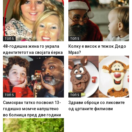
ТОП 5
ТОП 5
48-годишна жена го украла
Колку е висок и тежок Дедо
идентитетот на својата ќерка
Мраз?
ТОП 5
ТОП 5
Самохран татко посвоил 13-
Здрави оброци со ликовите
годишно момче напуштено
од цртаните филмови
во болница пред две години