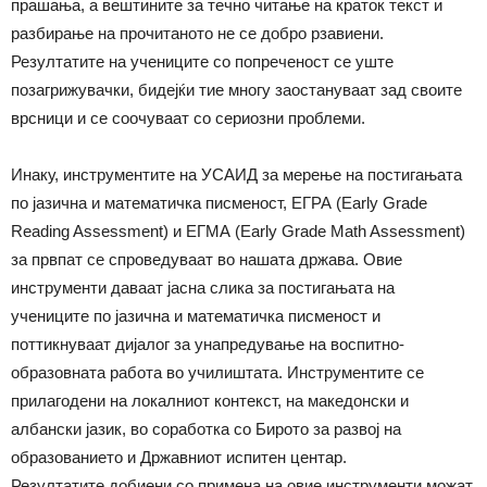
прашања, а вештините за течно читање на краток текст и
разбирање на прочитаното не се добро рзавиени.
Резултатите на учениците со попреченост се уште
позагрижувачки, бидејќи тие многу заостануваат зад своите
врсници и се соочуваат со сериозни проблеми.
Инаку, инструментите на УСАИД за мерење на постигањата
по јазична и математичка писменост, ЕГРА (Early Grade
Reading Assessment) и ЕГМА (Early Grade Math Assessment)
за првпат се спроведуваат во нашата држава. Овие
инструменти даваат јасна слика за постигањата на
учениците по јазична и математичка писменост и
поттикнуваат дијалог за унапредување на воспитно-
образовната работа во училиштата. Инструментите се
прилагодени на локалниот контекст, на македонски и
албански јазик, во соработка со Бирото за развој на
образованието и Државниот испитен центар.
Резултатите добиени со примена на овие инструменти можат