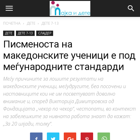
ПОЧЕТНА
ДЕТЕ
ДЕTE 7-13
ДЕТЕ
ДЕTE 7-13
СЛАЈДЕР
Писменоста на
македонските ученици е под
меѓународните стандарди
Меѓу причините за лошите резултати на
македонските ученици, меѓудругите, беа посочени и
наставниците кои не им посветуваат доволно
внимание и, според Викторија Димитровска од
Фондацијата „чекор по чекор“, честопати, во контекст
на забелешките за нивната работа знаат да кажат:
„За 20 илјади, толку“.