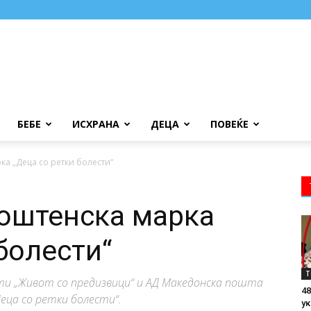
БЕБЕ
ИСХРАНА
ДЕЦА
ПОВЕЌЕ
а „Деца со ретки болести“
оштенска марка
болести“
Т
ти „Живот со предизвици“ и АД Македонска пошта
48
еца со ретки болести“.
ук