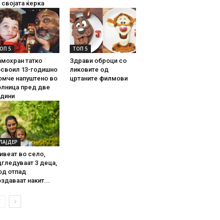
 својата ќерка
ОП 5
ТОП 5
амохран татко
Здрави оброци со
освоил 13-годишно
ликовите од
омче напуштено во
цртаните филмови
олница пред две
одини
ЛАЈДЕР
ивеат во село,
гледуваат 3 деца,
од отпад
здаваат накит...