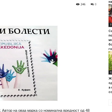
на
246
0
Т
С
п
м
б
г
С
Ж
од
а 
со
. Автор на оваа марка со номинална вредност од 48