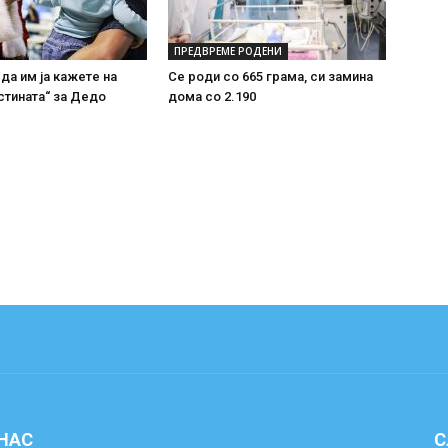
ПРЕДВРЕМЕ РОДЕНИ
 да им ја кажете на
Се роди со 665 грама, си замина
стината“ за Дедо
дома со 2.190
 НАС
С