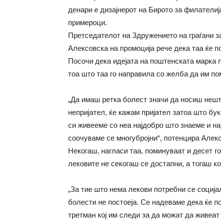
денари е дизајнерот на Бирото за филателиј
примероци.
Претседателот на Здружението на граѓани з
Алексовска на промоција рече дека таа ќе п
Посочи дека идејата на поштенската марка 
тоа што таа го направила со желба да им по
„Да имаш ретка болест значи да носиш нешто
непријател, ќе кажам пријател затоа што бук
си живееме со неа најдобро што знаеме и н
соочуваме се многубројни“, потенцира Алек
Некогаш, нагласи таа, поминуваат и десет го
лековите не секогаш се достапни, а тогаш к
„За тие што нема лекови потребни се соција
болести не постоеја. Се надеваме дека ќе по
третман кој им следи за да можат да живеа