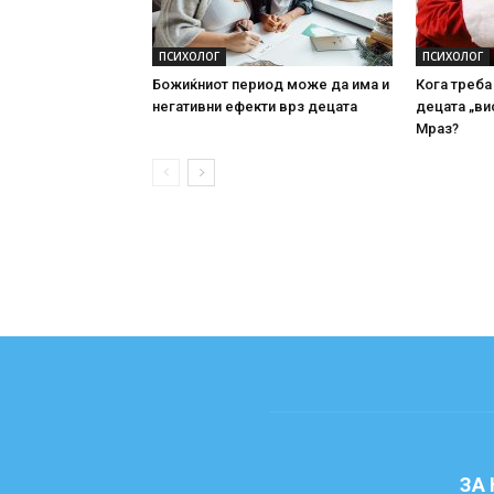
ПСИХОЛОГ
ПСИХОЛОГ
Божиќниот период може да има и
Кога треба
негативни ефекти врз децата
децата „ви
Мраз?
ЗА