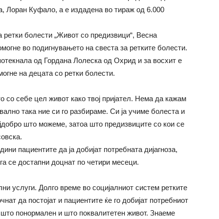
а, Лоран Куфало, а е издадена во тираж од 6.000
а ретки болести „Живот со предизвици“, Весна
омогне во подигнувањето на свеста за ретките болести.
потекнала од Гордана Лолеска од Охрид и за восхит е
могне на децата со ретки болести.
 со себе цел живот како твој пријател. Нема да кажам
вално така ние си го разбираме. Си ја учиме болеста и
ајдобро што можеме, затоа што предизвиците со кои се
совска.
дини пациентите да ја добијат потребната дијагноза,
ога се достапни доцнат по четири месеци.
лни услуги. Долго време во социјалниот систем ретките
чнат да постојат и пациентите ќе го добијат потребниот
т што понормален и што поквалитетен живот. Знаеме