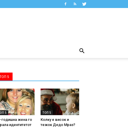
ТОП 5
ОП 5
ТОП 5
-годишна жена го
Колку е висок и
рала идентитетот
тежок Дедо Мраз?