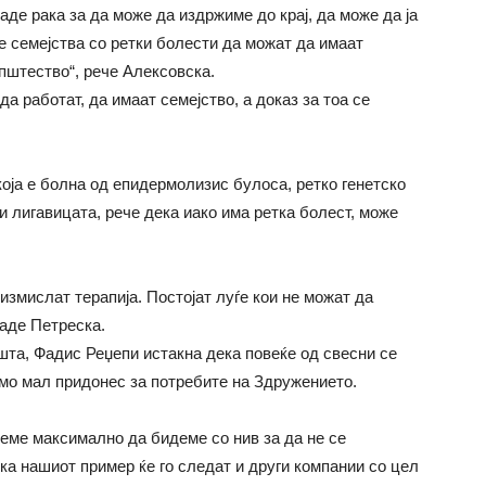
даде рака за да може да издржиме до крај, да може да ја
е семејства со ретки болести да можат да имаат
пштество“, рече Алексовска.
а работат, да имаат семејство, а доказ за тоа се
која е болна од епидермолизис булоса, ретко генетско
 лигавицата, рече дека иако има ретка болест, може
 измислат терапија. Постојат луѓе кои не можат да
даде Петреска.
та, Фадис Реџепи истакна дека повеќе од свесни се
мо мал придонес за потребите на Здружението.
деме максимално да бидеме со нив за да не се
ка нашиот пример ќе го следат и други компании со цел