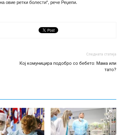
на овие ретки болести“, рече Реџепи.
Следната статија
Кој комуницира подобро со бебето: Мама или
тато?