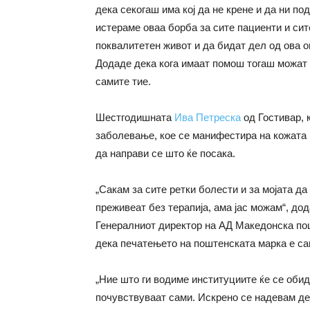
дека секогаш има кој да не крене и да ни по
истераме оваа борба за сите пациенти и сит
поквалитетен живот и да бидат дел од ова о
Додаде дека кога имаат помош тогаш можат д
самите тие.
Шестгодишната
Ива Петреска
од Гостивар, 
заболевање, кое се манифестира на кожата и
да направи се што ќе посака.
„Сакам за сите ретки болести и за мојата да
преживеат без терапија, ама јас можам“, до
Генералниот директор на АД Македонска пош
дека печатењето на поштенската марка е са
„Ние што ги водиме институциите ќе се оби
почувствуваат сами. Искрено се надевам де