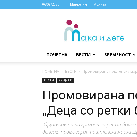
06/08/2026
Маркетинг
Архива
МАЈКА
И
ДЕТЕ
ПОЧЕТНА
ВЕСТИ
БРЕМЕНОСТ
ПОЧЕТНА
ВЕСТИ
Промовирана поштенска марк
ВЕСТИ
СЛАЈДЕР
Промовирана п
„Деца со ретки 
Здружението на граѓани за ретки болес
денеска промовираа поштенска марка „Д