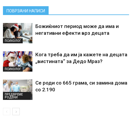
ПОВРЗАНИ НАПИСИ
Божиќниот период може да има и
негативни ефекти врз децата
ПСИХОЛОГ
Кога треба да им ја кажете на децата
„вистината“ за Дедо Мраз?
ПСИХОЛОГ
Се роди со 665 грама, си замина дома
со 2.190
ПРЕДВРЕМЕ
РОДЕНИ