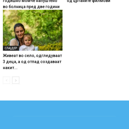
годишно момче напуштено
од цртаните филмови
во болница пред две години
СЛАЈДЕР
Живеат во село, одгледуваат
3 деца, а од отпад создаваат
накит...