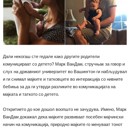
Дали некогаш сте гедале како другите родители
комуницираат со детето? Марк ВанДам, стручњак за говор и
слух на државниот универзитет во Вашингтон ги набљудувал
и ги снимал мајките и татковците во интеракција со нивните
бебиња за да ги утврди разликите во комуникацијата на
мајката и таткото со детето.
Откритието до кое дошол воопшто не зачудува. Имено, Марк
ВанДам докажал дека мајките развиваат посебен мајчински
начин на комуникација, природно мајките го менуваат тонот