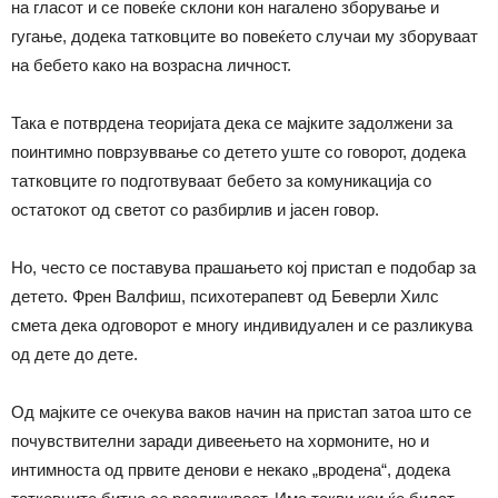
на гласот и се повеќе склони кон нагалено зборување и
гугање, додека татковците во повеќето случаи му зборуваат
на бебето како на возрасна личност.
Така е потврдена теоријата дека се мајките задолжени за
поинтимно поврзуввање со детето уште со говорот, додека
татковците го подготвуваат бебето за комуникација со
остатокот од светот со разбирлив и јасен говор.
Но, често се поставува прашањето кој пристап е подобар за
детето. Френ Валфиш, психотерапевт од Беверли Хилс
смета дека одговорот е многу индивидуален и се разликува
од дете до дете.
Од мајките се очекува ваков начин на пристап затоа што се
почувствителни заради дивеењето на хормоните, но и
интимноста од првите денови е некако „вродена“, додека