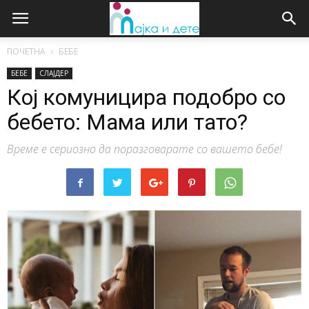
ПОЧЕТНА
БЕБЕ
БЕБЕ
СЛАЈДЕР
Кој комуницира подобро со
бебето: Мама или тато?
Време е сериозно да поразговарате со вашето бебе!