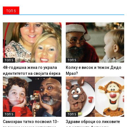
ТОП 5
ТОП 5
ТОП 5
48-годишна жена го украла
Колку е висок и тежок Дедо
идентитетот на својата ќерка
Мраз?
ТОП 5
ТОП 5
Самохран татко посвоил 13-
Здрави оброци со ликовите