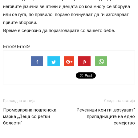
неговите јазични вештини и децата со кои многу се зборува
или се гуга, по правило, порано почнуваат да ги изговараат
првите зборови.
Време е сериозно да поразговарате со вашето бебе.
Error9
Error9
Претходна статија
Следната статија
Промовирана поштенска
Реченици кои ги „врзуваат“
марка „Деца со ретки
припадниците на едно
болести“
семејство