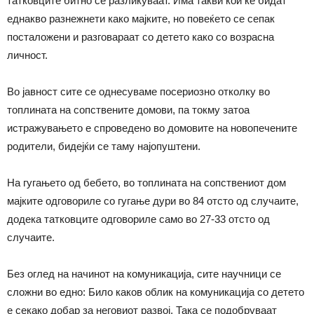
татковците битно се разликуваат. Има такви кои ќе бидат
еднакво разнежнети како мајките, но повеќето се сепак
посталожени и разговараат со детето како со возрасна
личност.
Во јавност сите се однесуваме посериозно отколку во
топлината на сопствените домови, па токму затоа
истражувањето е спроведено во домовите на новопечените
родители, бидејќи се таму најопуштени.
На гугањето од бебето, во топлината на сопствениот дом
мајките одговориле со гугање дури во 84 отсто од случаите,
додека татковците одговориле само во 27-33 отсто од
случаите.
Без оглед на начинот на комуникација, сите научници се
сложни во едно: Било каков облик на комуникација со детето
е секако добар за неговиот развој. Така се подобруваат