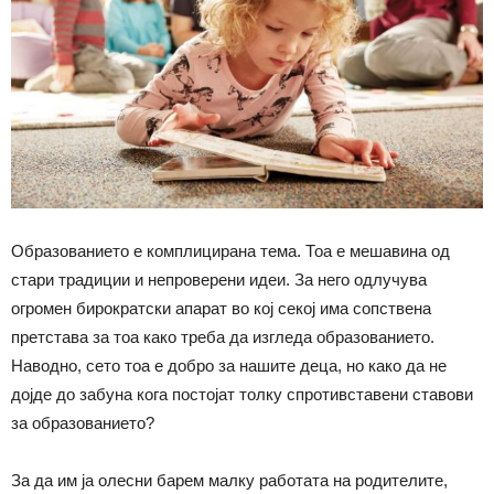
Образованието е комплицирана тема. Тоа е мешавина од
стари традиции и непроверени идеи. За него одлучува
огромен бирократски апарат во кој секој има сопствена
претстава за тоа како треба да изгледа образованието.
Наводно, сето тоа е добро за нашите деца, но како да не
дојде до забуна кога постојат толку спротивставени ставови
за образованието?
За да им ја олесни барем малку работата на родителите,