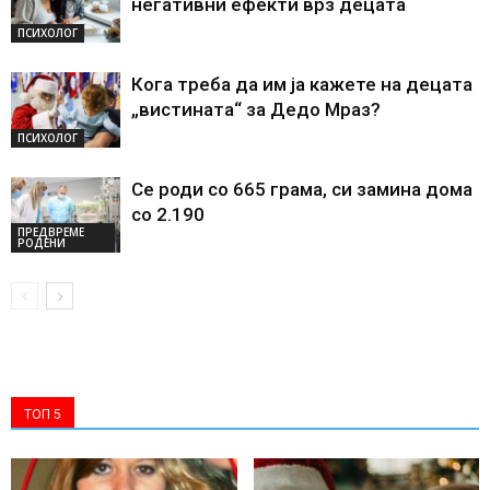
негативни ефекти врз децата
ПСИХОЛОГ
Кога треба да им ја кажете на децата
„вистината“ за Дедо Мраз?
ПСИХОЛОГ
Се роди со 665 грама, си замина дома
со 2.190
ПРЕДВРЕМЕ
РОДЕНИ
ТОП 5