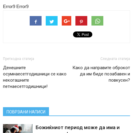
Error9
Error9
Претходна статија
Следната статија
Денешните
Како да направите оброкот
осумнаесетгодишници се како
да им биде позабавен и
некогашните
повкусен?
петнаесетгодишници!
ПОВРЗАНИ НАПИСИ
Божиќниот период може да има и