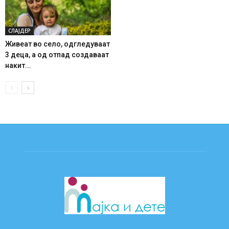
СЛАЈДЕР
Живеат во село, одгледуваат
3 деца, а од отпад создаваат
накит...