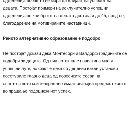
одделенија воопшто не мора да влијаат на успехот на
децата. Постојат примери на исклучително успешни
одделенија во кои бројот на децата достига и до 45, пред се,
благодарение на мотивираните наставници.
Раното алтернативно образование е подобро
Не постојат докази дека Монтесори и Валдорф градинките се
подобри за децата. Од нив потекнале навистина многу
успешни луѓе, но факт е дека со децении вакви установи
посетувале главно деца од повосиките соеви на
општетството кои генераллно имаат значајна предност кога е
во прашање подоцнежниот успех.