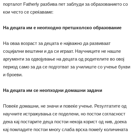
порталот Fatherly разбива пет заблуди за образованието со
кои често се среќаваме:
На децата им е неопходно претшколско образование
На оваа возраст за децата е најважно да развиваат
социјални вештини и да си играат. Научниците не нашле
аргументи за одвојување на децата од родителите во овој
период само за да се подготват за училиште со учење букви
и броеви.
На децата им се неопходни домашни задачи
Повеќе домашни, не значи и повеќе учење. Резултатите од
научните истражувања се поделени, но постои согласност
дека кај постарите деца постои некоја корист од нив, доека
кај помладите постои многу слаба врска помеѓу количината