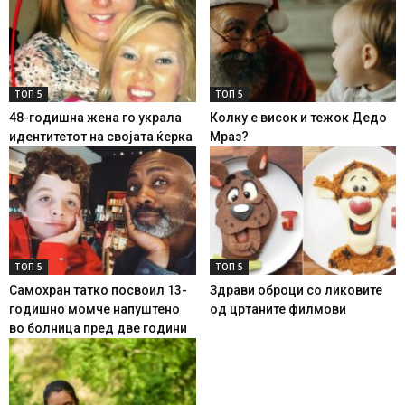
ТОП 5
ТОП 5
48-годишна жена го украла
Колку е висок и тежок Дедо
идентитетот на својата ќерка
Мраз?
ТОП 5
ТОП 5
Самохран татко посвоил 13-
Здрави оброци со ликовите
годишно момче напуштено
од цртаните филмови
во болница пред две години