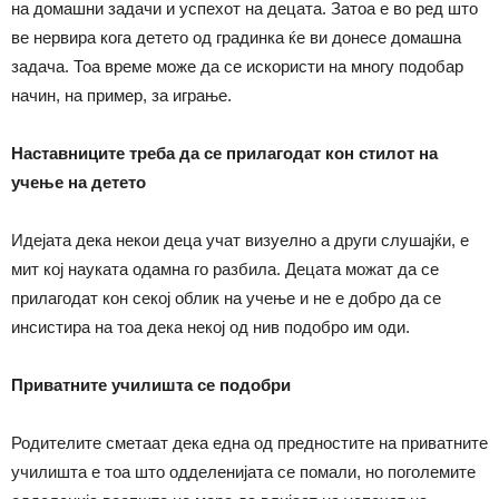
на домашни задачи и успехот на децата. Затоа е во ред што
ве нервира кога детето од градинка ќе ви донесе домашна
задача. Тоа време може да се искористи на многу подобар
начин, на пример, за играње.
Наставниците треба да се прилагодат кон стилот на
учење на детето
Идејата дека некои деца учат визуелно а други слушајќи, е
мит кој науката одамна го разбила. Децата можат да се
прилагодат кон секој облик на учење и не е добро да се
инсистира на тоа дека некој од нив подобро им оди.
Приватните училишта се подобри
Родителите сметаат дека една од предностите на приватните
училишта е тоа што одделенијата се помали, но поголемите