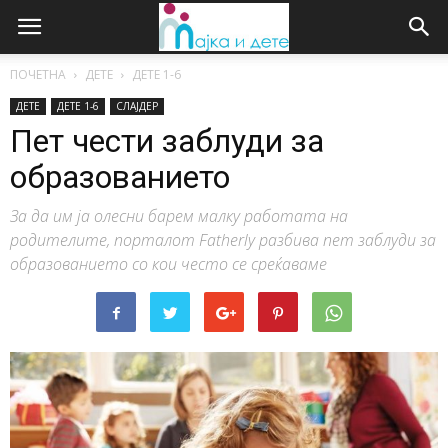
ПОЧЕТНА
ДЕТЕ
ДЕTE 1-6
ДЕТЕ
ДЕTE 1-6
СЛАЈДЕР
Пет чести заблуди за
образованието
За да им ја олесни барем малку работата на
родителите, порталот Fatherly разбива пет заблуди за
образованието со кои често се среќаваме