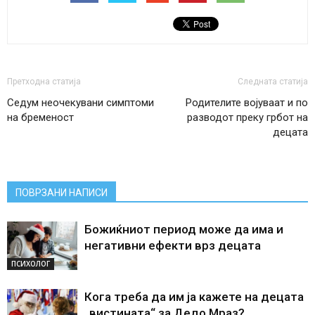
Претходна статија
Следната статија
Седум неочекувани симптоми
Родителите војуваат и по
на бременост
разводот преку грбот на
децата
ПОВРЗАНИ НАПИСИ
Божиќниот период може да има и
негативни ефекти врз децата
ПСИХОЛОГ
Кога треба да им ја кажете на децата
„вистината“ за Дедо Мраз?