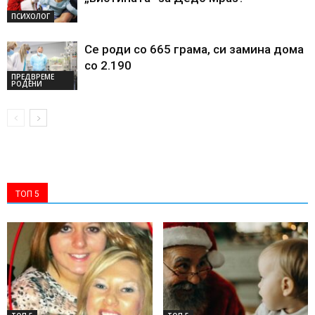
ПСИХОЛОГ
Се роди со 665 грама, си замина дома
со 2.190
ПРЕДВРЕМЕ
РОДЕНИ
ТОП 5