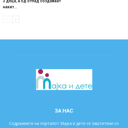
3 деца, а од отпад создаваат
накит...
ЗА НАС
Содржините на порталот Мајка и дете се заштитени со