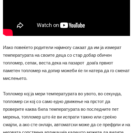
Иако повеќето родители најмногу сакаат да им ја измерат
температурата на своите деца со стар добар обичен
топломер, сепак, веста дека на пазарот доаѓа првиот
паметен топломер на допир можеби ќе ги натера да го сменат
мислењето.
Топломер кој ја мери температурата во увото, во секунда,
топломер си кој со само едно движење на прстот да
проверите каква била температурата во последните пет
мерења, топломер што ќе ви испрати тажно или среќно
смајли, а ако сте онлајн, автоматски може да се префрли и на
неговата сопствена апликација кадешто можете да видите