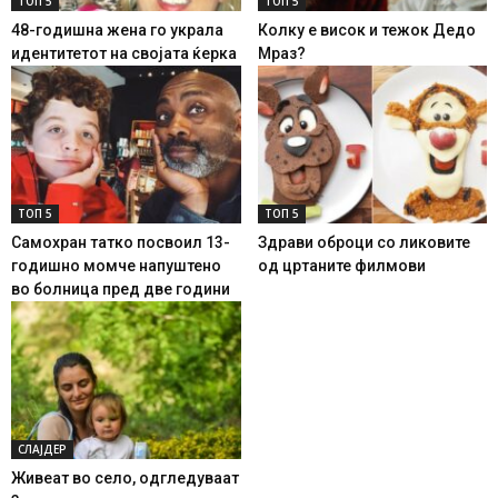
ТОП 5
ТОП 5
48-годишна жена го украла
Колку е висок и тежок Дедо
идентитетот на својата ќерка
Мраз?
ТОП 5
ТОП 5
Самохран татко посвоил 13-
Здрави оброци со ликовите
годишно момче напуштено
од цртаните филмови
во болница пред две години
СЛАЈДЕР
Живеат во село, одгледуваат