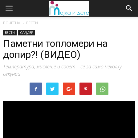
ПОЧЕТНА
ВЕСТИ
ВЕСТИ
СЛАЈДЕР
Паметни топломери на
допир?! (ВИДЕО)
Температура, мислење и совет – се за само неколку
секунди