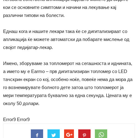
кои се основните симптоми и начини на лекување кај
различни типови на болести.
Еднаш кога и нашите лекари така ќе се дигитализираат со
апликација ќе можете автоматски да побарате мислење од
својот педијатар-лекар.
Имено, зборуваме за топломерот на сегашноста и иднината,
а името му е Earmo – прв дигитализиран топломер со LED
тачскрин екран со кој, особено ноќе, повеќе нема да мора да
го вознемирувате болното дете затоа што топломерот ја
мери температурата буквално за една секунда. Цената му е
околу 50 долари.
Error9
Error9