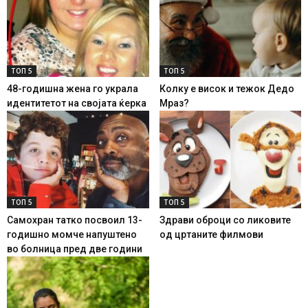
ТОП 5
ТОП 5
48-годишна жена го украла
Колку е висок и тежок Дедо
идентитетот на својата ќерка
Мраз?
ТОП 5
ТОП 5
Самохран татко посвоил 13-
Здрави оброци со ликовите
годишно момче напуштено
од цртаните филмови
во болница пред две години