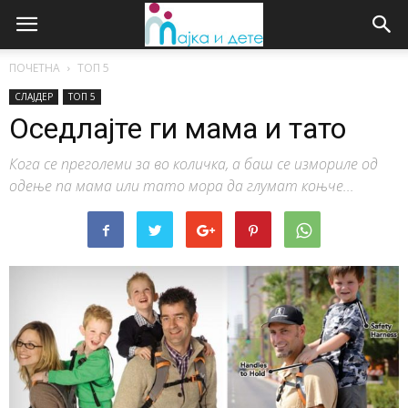
ПОЧЕТНА
ТОП 5
СЛАЈДЕР
ТОП 5
Оседлајте ги мама и тато
Кога се преголеми за во количка, а баш се измориле од
одење па мама или тато мора да глумат коњче...