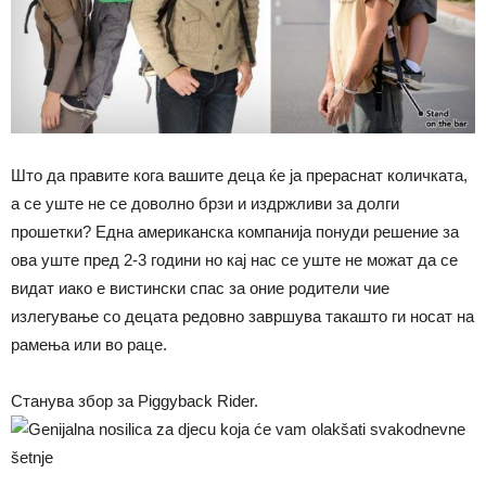
Што да правите кога вашите деца ќе ја прераснат количката,
а се уште не се доволно брзи и издржливи за долги
прошетки? Една американска компанија понуди решение за
ова уште пред 2-3 години но кај нас се уште не можат да се
видат иако е вистински спас за оние родители чие
излегување со децата редовно завршува такашто ги носат на
рамења или во раце.
Станува збор за Piggyback Rider.