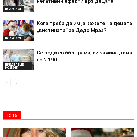
негативни ефекти врз децата
ПСИХОЛОГ
Кога треба да им ја кажете на децата
„вистината“ за Дедо Мраз?
ПСИХОЛОГ
Се роди со 665 грама, си замина дома
со 2.190
ПРЕДВРЕМЕ
РОДЕНИ
ТОП 5