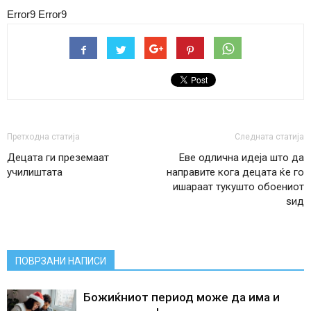
Error9
Error9
Претходна статија
Следната статија
Децата ги преземаат
Еве одлична идеја што да
училиштата
направите кога децата ќе го
ишараат тукушто обоениот
ѕид
ПОВРЗАНИ НАПИСИ
Божиќниот период може да има и