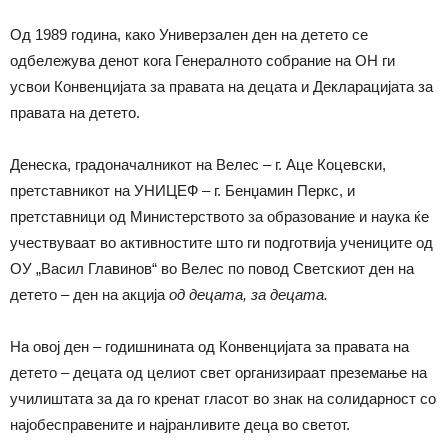
Од 1989 година, како Универзален ден на детето се
одбележува денот кога Генералното собрание на ОН ги
усвои Конвенцијата за правата на децата и Декларацијата за
правата на детето.
Денеска, градоначалникот на Велес – г. Аце Коцевски,
претставникот на УНИЦЕФ – г. Бенџамин Перкс, и
претставници од Министерството за образование и наука ќе
учествуваат во активностите што ги подготвија учениците од
ОУ „Васил Главинов“ во Велес по повод Светскиот ден на
детето – ден на акција
од децата, за децата.
На овој ден – годишнината од Конвенцијата за правата на
детето – децата од целиот свет организираат преземање на
училиштата за да го кренат гласот во знак на солидарност со
најобесправените и најранливите деца во светот.