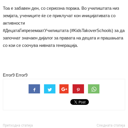
Тоа е забавен ден, со сериозна порака. Во училиштата низ
земјата, учениците ќе се приклучат кон иницијативата со
активности
#ДецатаГипреземаатУчилиштата (#KidsTakoverSchools) за да
започнат значаен дијалог за правата на децата и прашањата
со кои се соочува нивната генерација.
Error9
Error9
Претходна статија
Следната статија