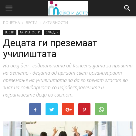
ПОЧЕТНА
ВЕСТИ
АКТИВНОСТИ
ВЕСТИ
АКТИВНОСТИ
СЛАЈДЕР
Децата ги преземаат
училиштата
На овој ден - годишнината од Конвенцијата за правата
на детето - децата од целиот свет организираат
преземање на училиштата за да го кренат гласот во
знак на солидарност со најобесправените и
најранливите деца во светот.