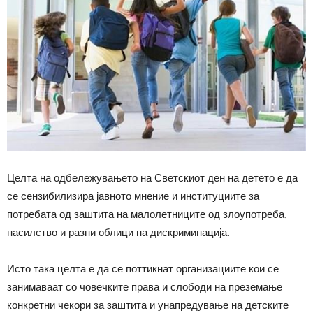
Целта на одбележувањето на Светскиот ден на детето е да
се сензибилизира јавното мнение и институциите за
потребата од заштита на малолетниците од злоупотреба,
насилство и разни облици на дискриминација.
Исто така целта е да се поттикнат организациите кои се
занимаваат со човечките права и слободи на преземање
конкретни чекори за заштита и унапредување на детските