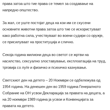
права затоа што тие права се темел за создавање на
напредно општество.
За жал, се уште постојат деца на кои им се скусени
основните животни права затоа што тие се искористуваат
како работна сила, учествуваат во воени судири со оружје,
се присилуваат на проституција и слично.
Секоја година милиони деца во светот се жртви на
насилство, сексуално злоставување, експлоатација на труд,
трговија со луѓе и физичко и психичко казнување.
Светскиот ден на детето – 20 Ноември се одбележува од
1954 година. На денешен ден во 1959 година Генералното
Собрание на ОН усвои Декларација за правата на децата, а
на 20 ноември 1989 година ја усвои и Конвенцијата за
правата на детето.