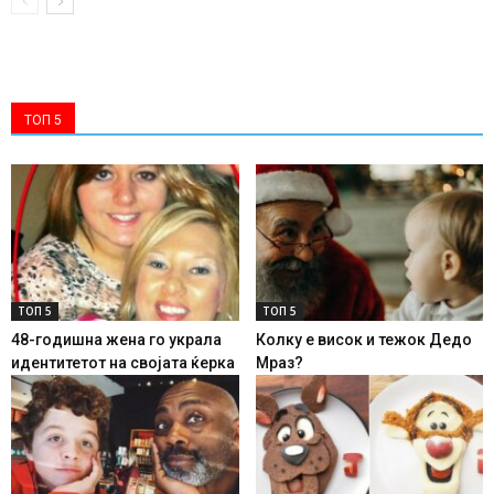
ТОП 5
ТОП 5
ТОП 5
48-годишна жена го украла
Колку е висок и тежок Дедо
идентитетот на својата ќерка
Мраз?