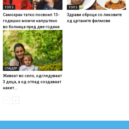
ТОП 5
ТОП 5
Самохран татко посвоил 13-
Здрави оброци со ликовите
годишно момче напуштено
од цртаните филмови
во болница пред две години
СЛАЈДЕР
Живеат во село, одгледуваат
3 деца, а од отпад создаваат
накит...