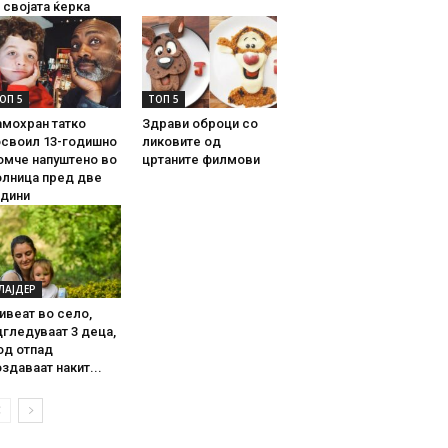
 својата ќерка
ОП 5
ТОП 5
амохран татко
Здрави оброци со
освоил 13-годишно
ликовите од
омче напуштено во
цртаните филмови
олница пред две
одини
ЛАЈДЕР
ивеат во село,
гледуваат 3 деца,
од отпад
здаваат накит...