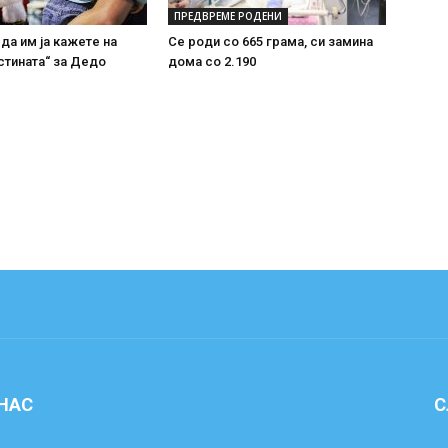
ПРЕДВРЕМЕ РОДЕНИ
 да им ја кажете на
Се роди со 665 грама, си замина
стината“ за Дедо
дома со 2.190
 НАС
С