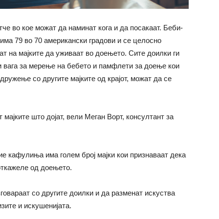
че во кое можат да наминат кога и да посакаат. Беби-
има 79 во 70 американски градови и се целосно
ат на мајките да уживаат во доењето. Сите доилки ги
и вага за мерење на бебето и памфлети за доење кои
 дружење со другите мајките од крајот, можат да се
мајките што дојат, вели Меган Ворт, консултант за
ие кафулиња има голем број мајки кои признаваат дека
откажеле од доењето.
говараат со другите доилки и да разменат искуства
зите и искушенијата.