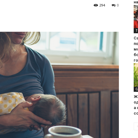
на
294
0
Т
С
п
м
б
г
С
Ж
од
а 
со