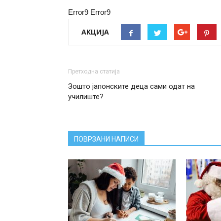
Error9
Error9
АКЦИЈА
Претходна статија
Зошто јапонските деца сами одат на
училиште?
ПОВРЗАНИ НАПИСИ