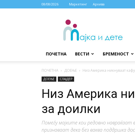
08/08/2026
Маркетинг
Архива
МАЈКА
И
ДЕТЕ
ПОЧЕТНА
ВЕСТИ
БРЕМЕНОСТ
ПОЧЕТНА
ДОЕЊЕ
Низ Америка никнуваат каф
ДОЕЊЕ
СЛАЈДЕР
Низ Америка н
за доилки
Помеѓу мајките кои редовно навраќаат в
признаваат дека без ваква поддршка дос