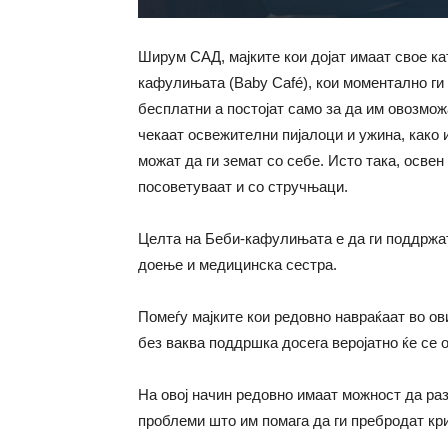
Ширум САД, мајките кои дојат имаат свое кат
кафулињата (Baby Café), кои моментално ги 
бесплатни а постојат само за да им овозмож
чекаат освежителни пијалоци и ужина, како 
можат да ги земат со себе. Исто така, освен
посоветуваат и со стручњаци.
Целта на Беби-кафулињата е да ги поддржат 
доење и медицинска сестра.
Помеѓу мајките кои редовно навраќаат во ов
без ваква поддршка досега веројатно ќе се 
На овој начин редовно имаат можност да раз
проблеми што им помага да ги пребродат кри