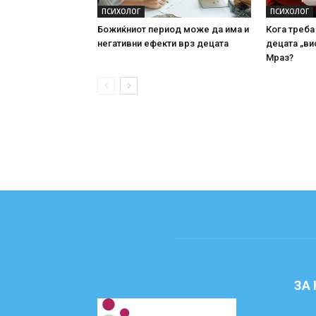
ПСИХОЛОГ
ПСИХОЛОГ
Божиќниот период може да има и
Кога треба
негативни ефекти врз децата
децата „ви
Мраз?
ЗА