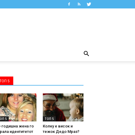
ТОП 5
ОП 5
ТОП 5
-годишна жена го
Колку е висок и
рала идентитетот
тежок Дедо Мраз?