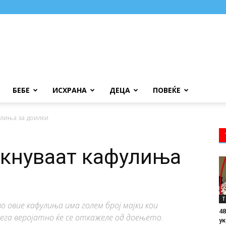
БЕБЕ
ИСХРАНА
ДЕЦА
ПОВЕЌЕ
улиња за доилки
икнуваат кафулиња
Т
о овие кафулиња има голем број мајки кои
48
ега веројатно ќе се откажеле од доењето.
ук