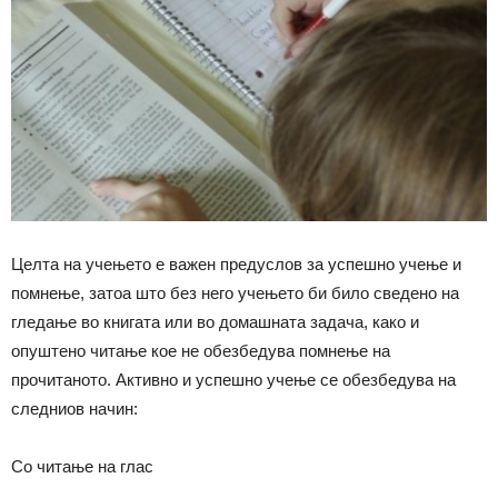
Целта на учењето е важен предуслов за успешно учење и
помнење, затоа што без него учењето би било сведено на
гледање во книгата или во домашната задача, како и
опуштено читање кое не обезбедува помнење на
прочитаното. Активно и успешно учење се обезбедува на
следниов начин:
Со читање на глас