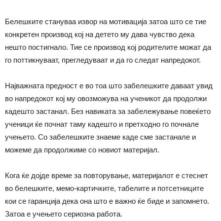
Белешките стануваа извор на мотивација затоа што се тие
конкретен производ кој на детето му дава чувство дека
нешто постигнало. Тие се производ кој родителите можат да
го поттикнуваат, прегледуваат и да го следат напредокот.
Најважната предност е во тоа што забелешките даваат увид
во напредокот кој му овозможува на ученикот да продолжи
кадешто застанал. Без навиката за забележување повеќето
ученици ќе почнат таму кадешто и претходно го почнале
учењето. Со забелешките знаеме каде сме застанале и
можеме да продолжиме со новиот материјал.
Кога ќе дојде време за повторување, материјалот е стеснет
во белешките, мемо-картичките, табелите и потсетниците
кои се гаранција дека она што е важно ќе биде и запомнето.
Затоа е учењето сериозна работа.