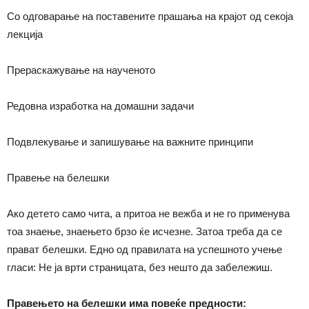
Со одговарање на поставените прашања на крајот од секоја
лекција
Прераскажување на наученото
Редовна изработка на домашни задачи
Подвлекување и запишување на важните принципи
Правење на белешки
Ако детето само чита, а притоа не вежба и не го применува
тоа знаење, знаењето брзо ќе исчезне. Затоа треба да се
прават белешки. Едно од правилата на успешното учење
гласи: Не ја врти страницата, без нешто да забележиш.
Правењето на белешки има повеќе предности: