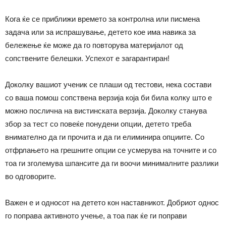
Кога ќе се приближи времето за контролна или писмена
задача или за испрашување, детето кое има навика за
бележење ќе може да го повторува материјалот од
сопствените белешки. Успехот е загарантиран!
Доколку вашиот ученик се плаши од тестови, нека состави
со ваша помош сопствена верзија која би била колку што е
можно послична на вистинската верзија. Доколку станува
збор за тест со повеќе понудени опции, детето треба
внимателно да ги прочита и да ги елиминира опциите. Со
отфрлањето на грешните опции се усмерува на точните и со
тоа ги зголемува шпансите да ги воочи минималните разлики
во одговорите.
Важен е и односот на детето кон наставникот. Добриот однос
го поправа активното учење, а тоа пак ќе ги поправи