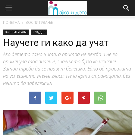
ПОЧЕТНА
ВОСПИТУВАЊЕ
ВОСПИТУВАЊЕ
СЛАЈДЕР
Научете ги како да учат
Ако детето само чита, а притоа не вежба и не го
применува тоа знаење, знаењето брзо ќе исчезне.
Затоа треба да се прават белешки. Едно од правилата
на успешното учење гласи: Не ја врти страницата, без
нешто да забележиш.