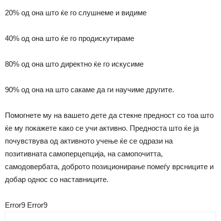
20% од она што ќе го слушнеме и видиме
40% од она што ќе го продискутираме
80% oд она што директно ќе го искусиме
90% од она на што сакаме да ги научиме другите.
Помогнете му на вашето дете да стекне предност со тоа што
ќе му покажете како се учи активно. Предноста што ќе ја
почувствува од активното учење ќе се одрази на
позитивната самоперцепција, на самопочитта,
самодовербата, доброто позиционирање помеѓу врсниците и
добар однос со наставниците.
Error9
Error9