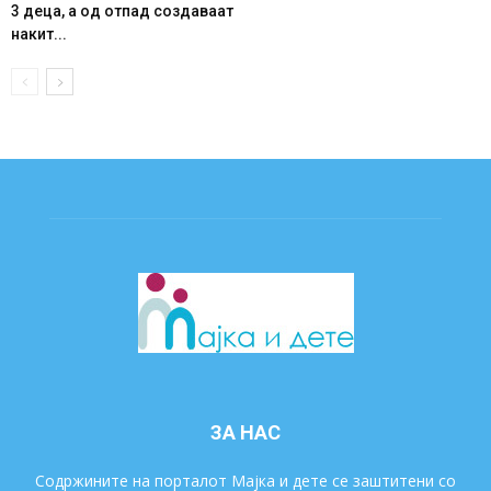
3 деца, а од отпад создаваат
накит...
ЗА НАС
Содржините на порталот Мајка и дете се заштитени со