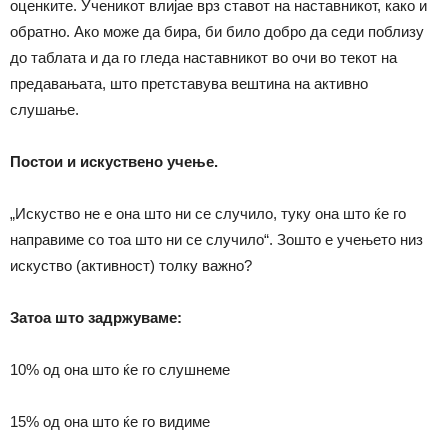
оценките. Ученикот влијае врз ставот на наставникот, како и
обратно. Ако може да бира, би било добро да седи поблизу
до таблата и да го гледа наставникот во очи во текот на
предавањата, што претставува вештина на активно
слушање.
Постои и искуствено учење.
„Искуство не е она што ни се случило, туку она што ќе го
направиме со тоа што ни се случило“. Зошто е учењето низ
искуство (активност) толку важно?
Затоа што задржуваме:
10% од она што ќе го слушнеме
15% oд она што ќе го видиме