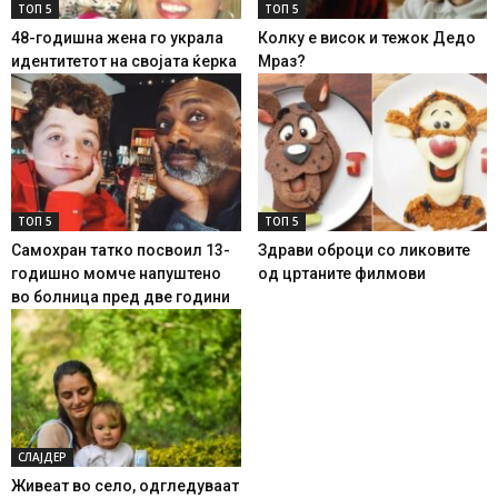
ТОП 5
ТОП 5
48-годишна жена го украла
Колку е висок и тежок Дедо
идентитетот на својата ќерка
Мраз?
ТОП 5
ТОП 5
Самохран татко посвоил 13-
Здрави оброци со ликовите
годишно момче напуштено
од цртаните филмови
во болница пред две години
СЛАЈДЕР
Живеат во село, одгледуваат