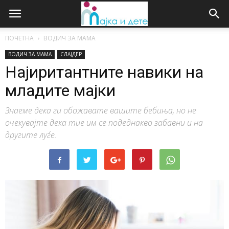
ПОЧЕТНА
ВОДИЧ ЗА МАМА
ВОДИЧ ЗА МАМА
СЛАЈДЕР
Најиритантните навики на
младите мајки
Знаеме дека ги обожавате вашите бебиња, но не
очекувајте дека тие им се подеднакво забавни и на
другите луѓе.