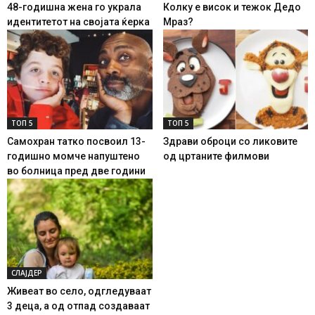
48-годишна жена го украла
Колку е висок и тежок Дедо
идентитетот на својата ќерка
Мраз?
ТОП 5
ТОП 5
Самохран татко посвоил 13-
Здрави оброци со ликовите
годишно момче напуштено
од цртаните филмови
во болница пред две години
СЛАЈДЕР
Живеат во село, одгледуваат
3 деца, а од отпад создаваат