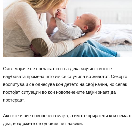
Сите мајки е се согласат со тоа дека мајчинството е
најубавата промена што им се случила во животот. Секој го
воспитува и се однесува кон детето на свој начин, но сепак
постојат ситуации во кои новопечените мајки знаат да
претераат.
Ако сте и вие новопечена мајка, а имате пријатели кои немаат
деа, воздржете се од овие пет навики: