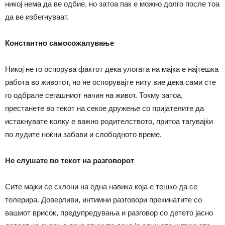
никој нема да ве одбие, но затоа пак е можно долго после тоа
да ве избегнуваат.
Константно самосожалување
Никој не го оспорува фактот дека улогата на мајка е најтешка
работа во животот, но не оспорувајте ниту вие дека сами сте
го одбрале сегашниот начин на живот. Токму затоа,
престанете во текот на секое дружење со пријателите да
истакнувате колку е важно родителството, притоа тагувајќи
по лудите ноќни забави и слободното време.
Не слушате во текот на разговорот
Сите мајки се склони на една навика која е тешко да се
толерира. Доверливи, интимни разговори прекинатите со
вашиот врисок, предупредувања и разговор со детето јасно