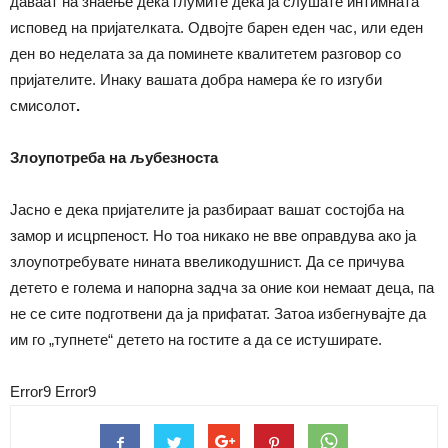
даваат на знаење дека глумите дека ја слушате интимната
исповед на пријателката. Одвојте барен еден час, или еден
ден во неделата за да поминете квалитетем разговор со
пријателите. Инаку вашата добра намера ќе го изгуби
смисолот
.
Злоупотреба на љубезноста
Јасно е дека пријателите ја разбираат вашат состојба на
замор и исцрпеност. Но тоа никако не вве оправдува ако ја
злоупотребувате нината ввеликодушнист. Да се причува
детето е голема и напорна задча за оние кои немаат деца, па
не се сите подготвени да ја прифатат. Затоа избегнувајте да
им го „тупнете“ детето на гостите а да се истуширате.
Error9
Error9