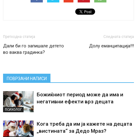
Претходна статија
Следната статија
Дали би го запишале детето
Долу еманципација!!!
во ваква градинка?
ПОВРЗАНИ НАПИСИ
Божиќниот период може да има и
негативни ефекти врз децата
ПСИХОЛОГ
Кога треба да им ја кажете на децата
„вистината“ за Дедо Мраз?