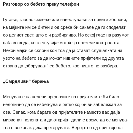
Разговор со бебето преку телефон
Гугање, гласно смеење или навестување за првите зборови,
на мајките им се битни и од среќа би сакале да ги споделат
со целиот свет, што е и разбирливо. Но секој глас на разумот
паѓа во вода, кога ентузијазмот ќе ја преземе контролата.
Некои мајки се склони кон тоа да ја стават слушалката на
увото на бебето за да можат нивните пријатели од другата
страна да „зборуваат“ со бебето, кое ништо не разбира.
„Смрдливи“ барања
Менување на пелени пред очите на пријателите би било
нелогично да се избегнува и ретко кој би ви забележал за
ова. Сепак, кога барате од пријателите наместо вас да ја
мириснат пелената и да откријат дали е време да се менува-
тоа е вее знак дека претерувате. Веројатно од пристојност