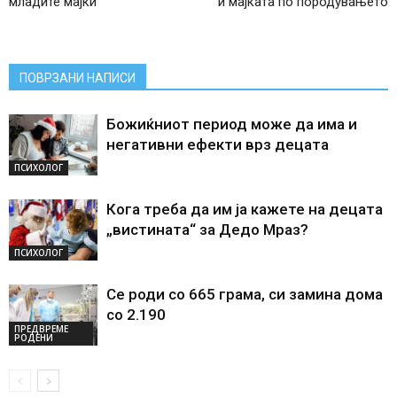
младите мајки
и мајката по породувањето
ПОВРЗАНИ НАПИСИ
Божиќниот период може да има и
негативни ефекти врз децата
ПСИХОЛОГ
Кога треба да им ја кажете на децата
„вистината“ за Дедо Мраз?
ПСИХОЛОГ
Се роди со 665 грама, си замина дома
со 2.190
ПРЕДВРЕМЕ
РОДЕНИ