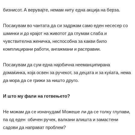
бизнисот. А верувајте, немам ниту една акција на берза.
Посакувам во чантата да си задржам само еден несесер со
шминки и до крајот на животот да глумам слаба и
чувствителна женичка, неспособна за какви било
комплицирани работи, ангажмани и расправии.
Посакувам да сум една најобична нееманципирана
домаќинка, која освен за ручекот, за децата и за куќата, нема
да мора да се грижи за ништо друго.
И што му фали на готвењето?
Не можам да се изначудам! Можеше ли да се толку глупави,
па од еден обичен ручек, валкани алишта и замастени
садови да направат проблем?