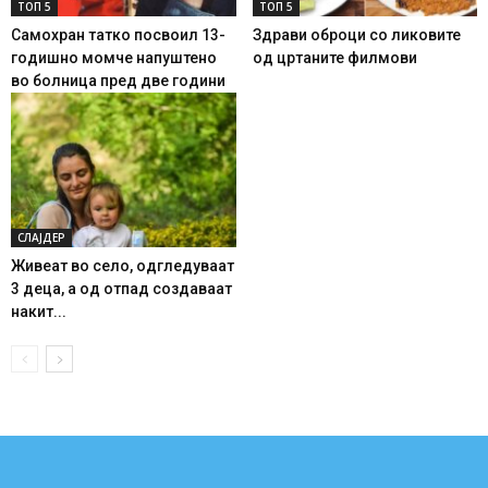
ТОП 5
ТОП 5
Самохран татко посвоил 13-
Здрави оброци со ликовите
годишно момче напуштено
од цртаните филмови
во болница пред две години
СЛАЈДЕР
Живеат во село, одгледуваат
3 деца, а од отпад создаваат
накит...