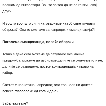
плашам од инкасатори. Зошто за тоа да не се грижи некој
друг?
И зошто воопшто си ги натоваривме на грб овие глупави
обврски?! Ова го сметаме за напредок и еманципација?!
Поголема еманципација, повеќе обврски
Точно е дека сега можеме да патуваме без машка
придружба, можеме да избираме дали ќе се омажиме или не,
дали ќе се разведеме, постои контрацепција и право на
избор.
Светот е навистина напреднат, ама тоа нели ни донесе
повеќе главоболки од кога и да е?
Забележувате?