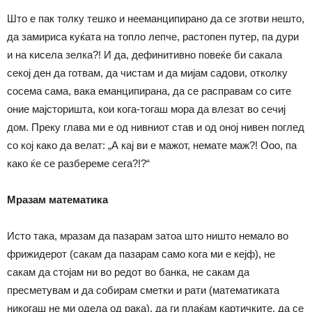
Што е пак толку тешко и нееманципирано да се зготви нешто,
да замириса куќата на топло лепче, растопен путер, па дури
и на кисела зелка?! И да, дефинитивно повеќе би сакала
секој ден да готвам, да чистам и да мијам садови, отколку
сосема сама, вака еманципирана, да се расправам со сите
оние мајсторишта, кои кога-тогаш мора да влезат во сечиј
дом. Преку глава ми е од нивниот став и од оној нивен поглед
со кој како да велат: „А кај ви е мажот, немате маж?! Ооо, па
како ќе се разбереме сега?!?“
Мразам математика
Исто така, мразам да пазарам затоа што ништо немало во
фрижидерот (сакам да пазарам само кога ми е кејф), не
сакам да стојам ни во редот во банка, не сакам да
пресметувам и да собирам сметки и рати (математиката
никогаш не ми одела од рака), да ги плаќам картичките, да се