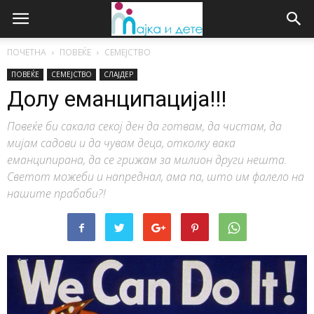
ПОЧЕТНА
ПОВЕЌЕ
СЕМЕЈСТВО
ПОВЕЌЕ
СЕМЕЈСТВО
СЛАЈДЕР
Долу еманципација!!!
Повеќе би сакала секој ден да готвам, да чистам, да
мијам садови и да чувам деца, отколку вака
еманципирана, да се грижам за милион други нешта.
Светот можеби и напреднал, ама па, што им фалело на
нашите прабаби?!