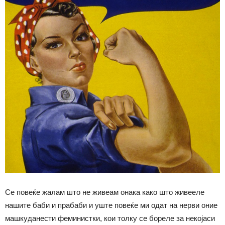
Се повеќе жалам што не живеам онака како што живееле
нашите баби и прабаби и уште повеќе ми одат на нерви оние
машкуданести феминистки, кои толку се бореле за некојаси