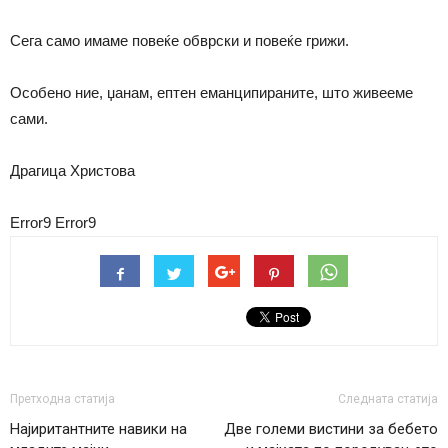
Сега само имаме повеќе обврски и повеќе грижи.
Особено ние, џанам, ептен еманципираните, што живееме
сами.
Драгица Христова
Error9
Error9
Претходна статија
Следната статија
Најиритантните навики на
Две големи вистини за бебето