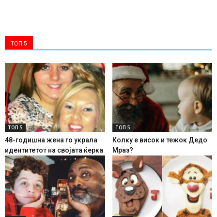
ТОП 5
ТОП 5
ТОП 5
48-годишна жена го украла
Колку е висок и тежок Дедо
идентитетот на својата ќерка
Мраз?