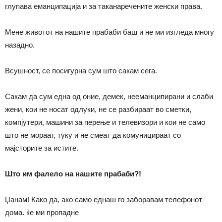
глупава еманципација и за таканаречените женски права.
Мене животот на нашите прабаби баш и не ми изгледа многу
назадно.
Всушност, се посигурна сум што сакам сега.
Сакам да сум една од оние, демек, нееманципирани и слаби
жени, кои не носат одлуки, не се разбираат во сметки,
компјутери, машини за перење и телевизори и кои не само
што не мораат, туку и не смеат да комуницираат со
мајсторите за истите.
Што им фалело на нашите прабаби?!
Џанам! Како да, ако само еднаш го заборавам телефонот
дома. ќе ми пропадне