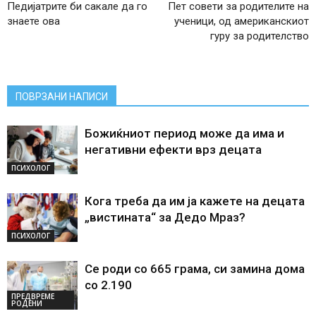
Педијатрите би сакале да го
Пет совети за родителите на
знаете ова
ученици, од американскиот
гуру за родителство
ПОВРЗАНИ НАПИСИ
Божиќниот период може да има и
негативни ефекти врз децата
ПСИХОЛОГ
Кога треба да им ја кажете на децата
„вистината“ за Дедо Мраз?
ПСИХОЛОГ
Се роди со 665 грама, си замина дома
со 2.190
ПРЕДВРЕМЕ
РОДЕНИ