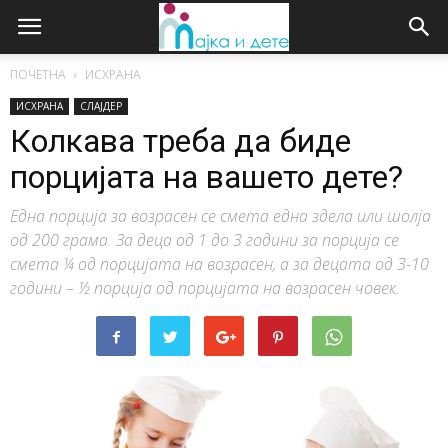
ПОЧЕТНА
ИСХРАНА
ИСХРАНА
СЛАЈДЕР
Колкава треба да биде
порцијата на вашето дете?
Една порција за возрасен се смета една здела или шолја
од 200 грама. За деца од 1 до 3 години за порција се
смета ¼ од порцијата на возрасен, а за децата од 3-10
години – ½ порција од порцијата на возрасен човек.