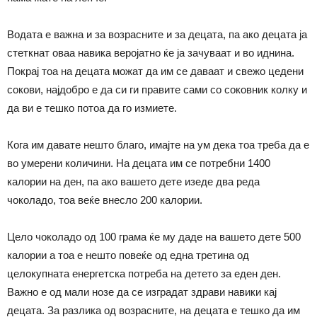
Водата е важна и за возрасните и за децата, па ако децата ја
стеткнат оваа навика веројатно ќе ја зачуваат и во иднина.
Покрај тоа на децата можат да им се даваат и свежо цедени
сокови, најдобро е да си ги правите сами со соковник колку и
да ви е тешко потоа да го измиете.
Кога им давате нешто благо, имајте на ум дека тоа треба да е
во умерени количини. На децата им се потребни 1400
калории на ден, па ако вашето дете изеде два реда
чоколадо, тоа веќе внесло 200 калории.
Цело чоколадо од 100 грама ќе му даде на вашето дете 500
калории а тоа е нешто повеќе од една третина од
целокупната енергетска потреба на детето за еден ден.
Важно е од мали нозе да се изградат здрави навики кај
децата. За разлика од возрасните, на децата е тешко да им