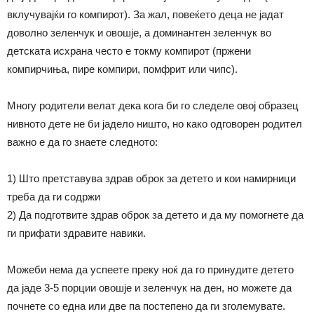
вклучувајќи го компирот). За жал, повеќето деца не јадат
доволно зеленчук и овошје, а доминантен зеленчук во
детската исхрана често е токму компирот (пржени
компирчиња, пире компири, помфрит или чипс).
Многу родители велат дека кога би го следеле овој образец
нивното дете не би јадело ништо, но како одговорен родител
важно е да го знаете следното:
1) Што претставува здрав оброк за детето и кои намирници
треба да ги содржи
2) Да подготвите здрав оброк за детето и да му помогнете да
ги прифати здравите навики.
Можеби нема да успеете преку ноќ да го принудите детето
да јаде 3-5 порции овошје и зеленчук на ден, но можете да
почнете со една или две па постепено да ги зголемувате.