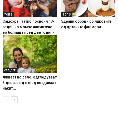
ТОП 5
ТОП 5
Самохран татко посвоил 13-
Здрави оброци со ликовите
годишно момче напуштено
од цртаните филмови
во болница пред две години
СЛАЈДЕР
Живеат во село, одгледуваат
3 деца, а од отпад создаваат
накит...