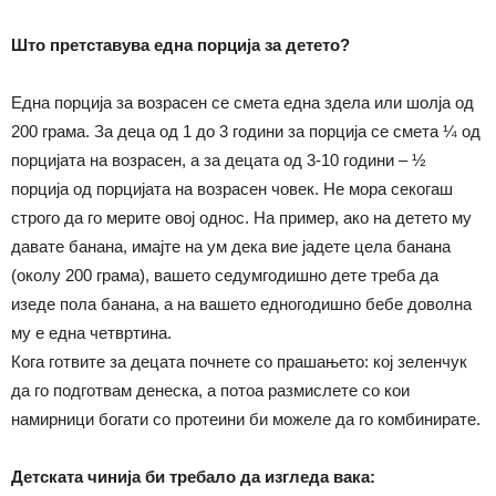
Што претставува една порција за детето?
Една порција за возрасен се смета една здела или шолја од
200 грама. За деца од 1 до 3 години за порција се смета ¼ од
порцијата на возрасен, а за децата од 3-10 години – ½
порција од порцијата на возрасен човек. Не мора секогаш
строго да го мерите овој однос. На пример, ако на детето му
давате банана, имајте на ум дека вие јадете цела банана
(околу 200 грама), вашето седумгодишно дете треба да
изеде пола банана, а на вашето едногодишно бебе доволна
му е една четвртина.
Кога готвите за децата почнете со прашањето: кој зеленчук
да го подготвам денеска, а потоа размислете со кои
намирници богати со протеини би можеле да го комбинирате.
Детската чинија би требало да изгледа вака: