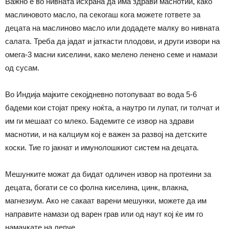
Важно е во нивната исхрана да има здрави маснотии, како
маслиновото масло, па секогаш кога можете гответе за
децата на маслиново масло или додадете малку во нивната
салата. Треба да јадат и јаткасти плодови, и други извори на
омега-3 масни киселини, како мелено ленено семе и намази
од сусам.
Во Индија мајките секојдневно потопуваат во вода 5-6
бадеми кои стојат преку ноќта, а наутро ги лупат, ги толчат и
им ги мешаат со млеко. Бадемите се извор на здрави
маснотии, и на калциум кој е важен за развој на детските
коски. Тие го јакнат и имунолошкиот систем на децата.
Мешунките можат да бидат одличен извор на протеини за
децата, богати се со фолна киселина, цинк, влакна,
магнезиум. Ако не сакаат варени мешунки, можете да им
направите намази од варен грав или од наут кој ќе им го
намачкате на лепче.