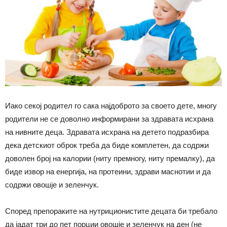
Иако секој родител го сака најдоброто за своето дете, многу
родители не се доволно информирани за здравата исхрана
на нивните деца. Здравата исхрана на детето подразбира
дека детскиот оброк треба да биде комплетен, да содржи
доволен број на калории (ниту премногу, ниту премалку), да
биде извор на енергија, на протеини, здрави маснотии и да
содржи овошје и зеленчук.
Според препораките на нутриционистите децата би требало
да јадат три до пет порции овошје и зеленчук на ден (не