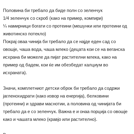
Половина би требало да биде полн со зеленчук
1/4 зеленчук со скроб (како на пример, компири)
¼ намирници богати со протеини (мешунки или протеини од
животинско потекло)
Покрај оваа чинија би требало да се најде еден сад со
овошје, чаша вода, чаша млеко (децата кои се на веганска
исхрана би можеле да пијат растителни млека, како на
пример од бадем, кои ќе им обезбедат калциум во
исхраната).
Значи, комплетниот детски оброк би требало да содржи
јагленохидрати (како извор на енергија), белковини
(протеини) и здрави маснотии, а половина од чинијата би
требало да е со зеленчук. Важна е и онаа порција со овошје
како и чашата млеко (кравјо или растително).