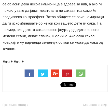
се објасни дека некоја намирница е здрава за нив, а ако ги
присилувате да јадат нешто што не сакаат, тоа само ќе
предизвика контраефект. Затоа обидете се овие намирници
да ги искомбинирате со некои кои вашето дете ги сака. На
пример, ако детето сака овошен јогурт, додадете во него
мелени семки, ливче спанаќ, и слично. Ако сака кечап,
исецкајте му парченца зеленчук со кои ќе може да мака од
кечапот.
Error9
Error9
Претходна статија
Следната статија