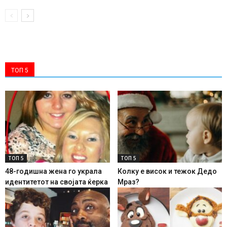
ТОП 5
ТОП 5
ТОП 5
48-годишна жена го украла
Колку е висок и тежок Дедо
идентитетот на својата ќерка
Мраз?