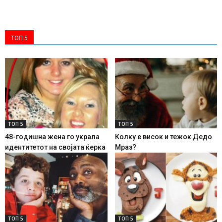
ТОП 5
ТОП 5
ТОП 5
48-годишна жена го украла
Колку е висок и тежок Дедо
идентитетот на својата ќерка
Мраз?
ТОП 5
ТОП 5