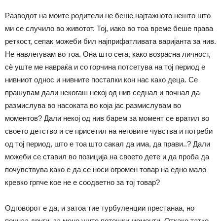
Разводот на моите родители не беше најтажното нешто што
ми се случило во животот. Тој, иако во тоа време беше права
реткост, сепак можеби бил најприфатливата варијанта за нив.
Не навлегувам во тоа. Она што сега, како возрасна личност,
сè уште ме навраќа и со горчина потсетува на тој период е
нивниот однос и нивните постапки кон нас како деца. Се
прашувам дали некогаш некој од нив седнал и почнал да
размислува во насоката во која јас размислувам во
моментов? Дали некој од нив барем за момент се вратил во
своето детство и се присетил на неговите чувства и потреби
од тој период, што е тоа што сакал да има, да прави..? Дали
можеби се ставил во позиција на своето дете и да проба да
почувствува како е да се носи огромен товар на едно мало
кревко грпче кое не е соодветно за тој товар?
Одговорот е да, и затоа тие турбуленции престанаа, но
почнаа други, за мене уште потешки моменти. Откако татко