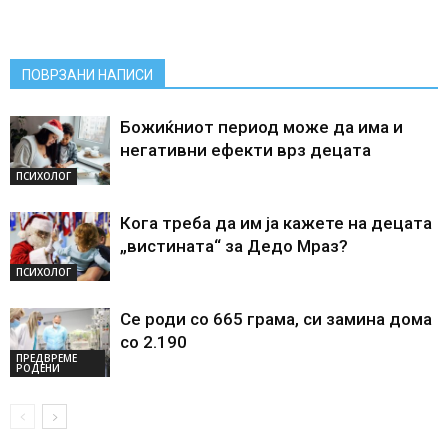
ПОВРЗАНИ НАПИСИ
Божиќниот период може да има и
негативни ефекти врз децата
ПСИХОЛОГ
Кога треба да им ја кажете на децата
„вистината“ за Дедо Мраз?
ПСИХОЛОГ
Се роди со 665 грама, си замина дома
со 2.190
ПРЕДВРЕМЕ
РОДЕНИ