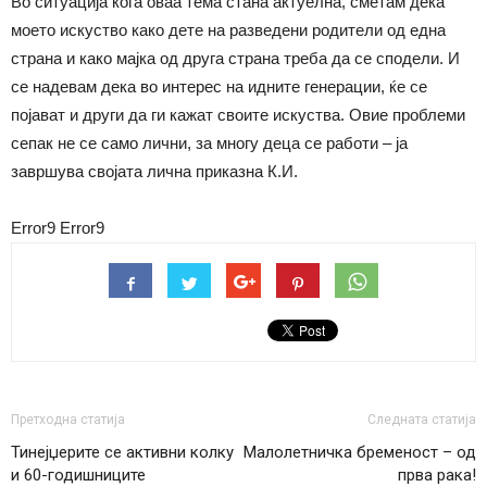
Во ситуација кога оваа тема стана актуелна, сметам дека
моето искуство како дете на разведени родители од една
страна и како мајка од друга страна треба да се сподели. И
се надевам дека во интерес на идните генерации, ќе се
појават и други да ги кажат своите искуства. Овие проблеми
сепак не се само лични, за многу деца се работи – ја
завршува својата лична приказна К.И.
Error9
Error9
Претходна статија
Следната статија
Тинејџерите се активни колку
Малолетничка бременост – од
и 60-годишниците
прва рака!