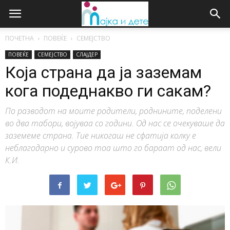
ПОЧЕТНА
ПОВЕЌЕ
СЕМЕЈСТВО
ПОВЕЌЕ
СЕМЕЈСТВО
СЛАЈДЕР
Која страна да ја заземам
кога подеднакво ги сакам?
По разводот на моите родители, роднините, поделени
во два табори, војуваа со години. Од нас се очекуваше да
заземеме страна. Тие никогаш не сфатија колку е
неблагодарно и сурово тоа што го бараат од нас, вели
К.И.