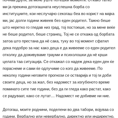
ми ја прекина дотогашната неуспешна борба со
институциите, кои неслучајно секогаш беа во корист на мајка
ми, јас долги години живеев без еден родител. Тажно беше
што неретко го гледав низ град, тој постоеше, но за мене веќе
не беше родител, беше странец. Тој не се откажа од борбата
затоа што престана да нè сака, туку во тој момент сфатил
дека подобро за нас како деца е да живееме со еден родител
отколку да доживуваме трауми и психолошки да нè крши
целата таа ситуација. Се откажал со надеж дека еден ден ќе
пораснеме и сами ќе одлучиме со кого да живееме. По
неколку години неговите прогнози се остварија и тој ги доби
своите деца, но за жал, без надомест за изгубеното време
поминато сите тие години, без да ги гледа како растат, како
се радуваат, како се лутат… Надомест не добивме ни ние.
Дотогаш, моите роднини, поделени во два табори, војуваа со
години. Вербално или невербално, директно или индиректно.