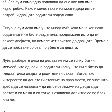
сè. Јас сум само една половина од она кое нив им е
најпотребно. Како и мене, така и на моите деца им се
потребни двајцата родители подеднакво.
Сигурна сум дека има уште многу луѓе како мене кои иако
родителите им биле разделени, продолжиле исто да ги
сакаат двајцата, но немале ист пристап до двајцата. Време е
да се престане со ова, погубно е за децата.
Луѓе, разберете дека на децата не им се толку битни
меѓусебните односи на родители колку што им е битно да
гледаат дека двајцата родители ги сакаат. Затоа, ако
интересите на децата ги ставиме на прво место, се знае што
треба да се направи – да им се овозможи на децата да
растат и со мајка и со татко, независно дали тие се во брак
или не.