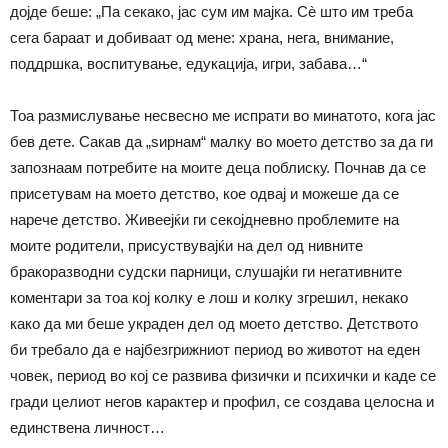
дојде беше: „Па секако, јас сум им мајка. Сè што им треба
сега бараат и добиваат од мене: храна, нега, внимание,
поддршка, воспитување, едукација, игри, забава…“
Тоа размислување несвесно ме испрати во минатото, кога јас
бев дете. Сакав да „ѕирнам“ малку во моето детство за да ги
запознаам потребите на моите деца поблиску. Почнав да се
присетувам на моето детство, кое одвај и можеше да се
нарече детство. Живеејќи ги секојдневно проблемите на
моите родители, присуствувајќи на дел од нивните
бракоразводни судски парници, слушајќи ги негативните
коментари за тоа кој колку е лош и колку згрешил, некако
како да ми беше украден дел од моето детство. Детството
би требало да е најбезгрижниот период во животот на еден
човек, период во кој се развива физички и психички и каде се
гради целиот негов карактер и профил, се создава целосна и
единствена личност…