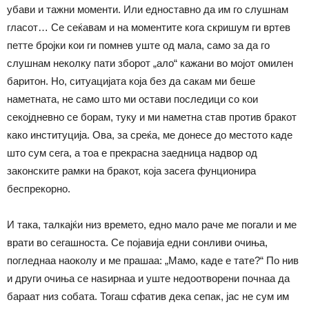
убави и тажни моменти. Или едноставно да им го слушнам
гласот… Се сеќавам и на моментите кога скришум ги вртев
петте бројки кои ги помнев уште од мала, само за да го
слушнам неколку пати зборот „ало“ кажани во мојот омилен
баритон. Но, ситуацијата која без да сакам ми беше
наметната, не само што ми остави последици со кои
секојдневно се борам, туку и ми наметна став против бракот
како институција. Ова, за среќа, ме донесе до местото каде
што сум сега, а тоа е прекрасна заедница надвор од
законските рамки на бракот, која засега фунционира
беспрекорно.
И така, талкајќи низ времето, едно мало раче ме погали и ме
врати во сегашноста. Се појавија едни сонливи очиња,
погледнаа наоколу и ме прашаа: „Мамо, каде е тате?“ По нив
и други очиња се наѕирнаа и уште недоотворени почнаа да
бараат низ собата. Тогаш сфатив дека сепак, јас не сум им