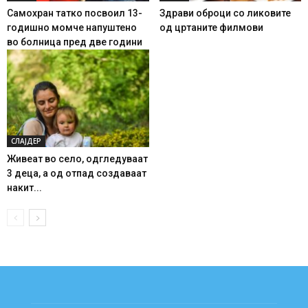
Самохран татко посвоил 13-
Здрави оброци со ликовите
годишно момче напуштено
од цртаните филмови
во болница пред две години
СЛАЈДЕР
Живеат во село, одгледуваат
3 деца, а од отпад создаваат
накит...