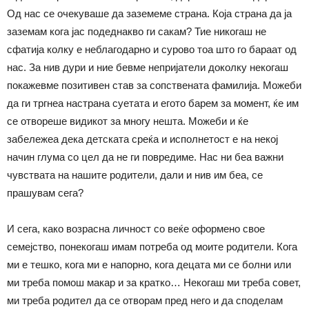
Од нас се очекуваше да заземеме страна. Која страна да ја
заземам кога јас подеднакво ги сакам? Тие никогаш не
сфатија колку е неблагодарно и сурово тоа што го бараат од
нас. За нив дури и ние бевме непријатели доколку некогаш
покажевме позитивен став за сопствената фамилија. Можеби
да ги тргнеа настрана суетата и егото барем за момент, ќе им
се отвореше видикот за многу нешта. Можеби и ќе
забележеа дека детската среќа и исполнетост е на некој
начин глума со цел да не ги повредиме. Нас ни беа важни
чувствата на нашите родители, дали и нив им беа, се
прашувам сега?
И сега, како возрасна личност со веќе оформено свое
семејство, понекогаш имам потреба од моите родители. Кога
ми е тешко, кога ми е напорно, кога децата ми се болни или
ми треба помош макар и за кратко… Некогаш ми треба совет,
ми треба родител да се отворам пред него и да споделам