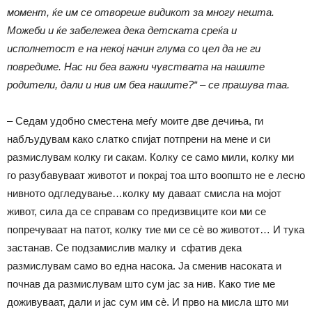
момент, ќе им се отвореше видикот за многу нешта.
Можеби и ќе забележеа дека детската среќа и
исполнетост е на некој начин глума со цел да не ги
повредиме. Нас ни беа важни чувствата на нашите
родители, дали и нив им беа нашите?“ – се прашува таа.
– Седам удобно сместена меѓу моите две дечиња, ги
набљудувам како слатко спијат потпрени на мене и си
размислувам колку ги сакам. Колку се само мили, колку ми
го разубавуваат животот и покрај тоа што воопшто не е лесно
нивното одгледување…колку му даваат смисла на мојот
живот, сила да се справам со предизвиците кои ми се
попречуваат на патот, колку тие ми се сè во животот… И тука
застанав. Се подзамислив малку и сфатив дека
размислувам само во една насока. Ја сменив насоката и
почнав да размислувам што сум јас за нив. Како тие ме
доживуваат, дали и јас сум им сè. И прво на мисла што ми