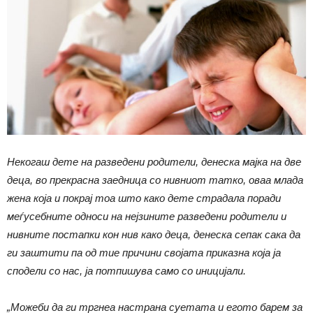
Некогаш дете на разведени родители, денеска мајка на две
деца, во прекрасна заедница со нивниот татко, оваа млада
жена која и покрај тоа што како дете страдала поради
меѓусебните односи на нејзините разведени родители и
нивните постапки кон нив како деца, денеска сепак сака да
ги заштити па од тие причини својата приказна која ја
сподели со нас, ја потпишува само со иницијали.
„Можеби да ги тргнеа настрана суетата и егото барем за