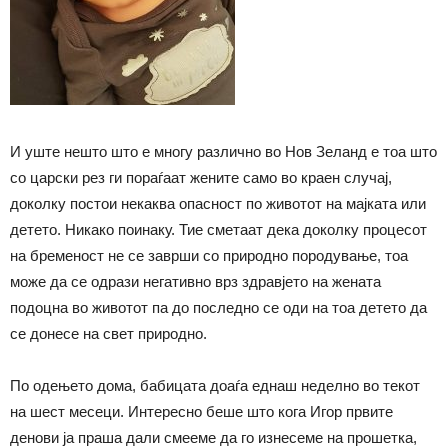
И уште нешто што е многу различно во Нов Зеланд е тоа што
со царски рез ги пораѓаат жените само во краен случај,
доколку постои некаква опасност по животот на мајката или
детето. Никако поинаку. Тие сметаат дека доколку процесот
на бременост не се заврши со природно породување, тоа
може да се одрази негативно врз здравјето на жената
подоцна во животот па до последно се оди на тоа детето да
се донесе на свет природно.
По одењето дома, бабицата доаѓа еднаш неделно во текот
на шест месеци. Интересно беше што кога Игор првите
денови ја праша дали смееме да го изнесеме на прошетка,