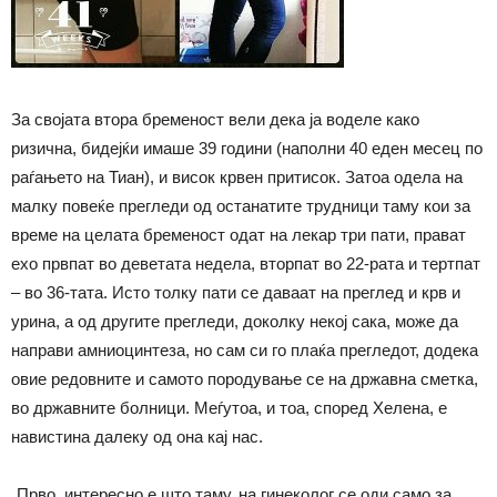
За својата втора бременост вели дека ја воделе како
ризична, бидејќи имаше 39 години (наполни 40 еден месец по
раѓањето на Тиан), и висок крвен притисок. Затоа одела на
малку повеќе прегледи од останатите трудници таму кои за
време на целата бременост одат на лекар три пати, прават
ехо првпат во деветата недела, вторпат во 22-рата и тертпат
– во 36-тата. Исто толку пати се даваат на преглед и крв и
урина, а од другите прегледи, доколку некој сака, може да
направи амниоцинтеза, но сам си го плаќа прегледот, додека
овие редовните и самото породување се на државна сметка,
во државните болници. Меѓутоа, и тоа, според Хелена, е
навистина далеку од она кај нас.
„Прво, интересно е што таму, на гинеколог се оди само за