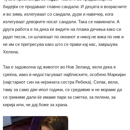
бидејќи се продаваат главно сандали. И децата и возрасните
и во зима, излегуваат со сандали, дури и навечер, кога
излегуваат девојките носат сандали. Така се навикнати. А
друга работа е па дека ќе видите на плажа дечиња како си
јадат песок, си шлапкаат по океанот и никој не вика по нив и
не им се притресува како што се прави кај нас, завршува
Хелена.
Таа е задоволна од животот во Нов Зеланд, вели дека е
среќна, иако ѝ недостасуваат најблиските, особено Маркијан
(најстариот син на нејзината сестра Ребека). Сепак, вели,
таму за само две ипол години, се средивме и не мораме да
се грижиме дали ќе имаме пари за сметки, за пелени, за
кирија или, не дај боже за храна.