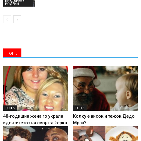
ПРЕДВРЕМЕ
РОДЕНИ
ТОП 5
ТОП 5
ТОП 5
48-годишна жена го украла
Колку е висок и тежок Дедо
идентитетот на својата ќерка
Мраз?