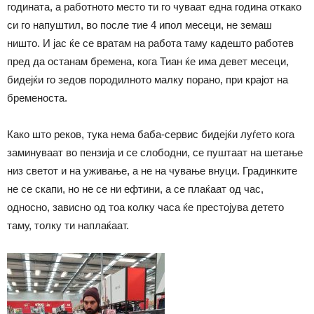
годината, а работното место ти го чуваат една година откако
си го напуштил, во после тие 4 ипол месеци, не земаш
ништо. И јас ќе се вратам на работа таму кадешто работев
пред да останам бремена, кога Тиан ќе има девет месеци,
бидејќи го зедов породилното малку порано, при крајот на
бременоста.
Како што реков, тука нема баба-сервис бидејќи луѓето кога
заминуваат во пензија и се слободни, се пуштаат на шетање
низ светот и на уживање, а не на чување внуци. Градинките
не се скапи, но не се ни ефтини, а се плаќаат од час,
односно, зависно од тоа колку часа ќе престојува детето
таму, толку ти наплаќаат.