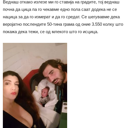
Веднаш откако излезе ми го ставија на градите, тој веднаш
почна да цица па го чекавме едно пола саат додека не се
нацица за да го измерат и да го средат. Се шегувавме дека
веројатно послендите 50-тина грама од оние 3.550 колку што
покажа дека тежи, се од млекото што го исцица.