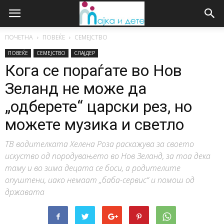
ПОЧЕТНА
ПОВЕЌЕ
СЕМЕЈСТВО
ПОВЕЌЕ
СЕМЕЈСТВО
СЛАЈДЕР
Кога се пораѓате во Нов
Зеланд не може да
„одберете“ царски рез, но
можете музика и светло
ТВ водителката Хелена Роза раскажува за своето
искуство од породувањето во Нов Зеланд, за тоа дека
таму и во зима децата се боси, а родителите
опуштени, иако немаат „баба-сервис“ и помош од
државата