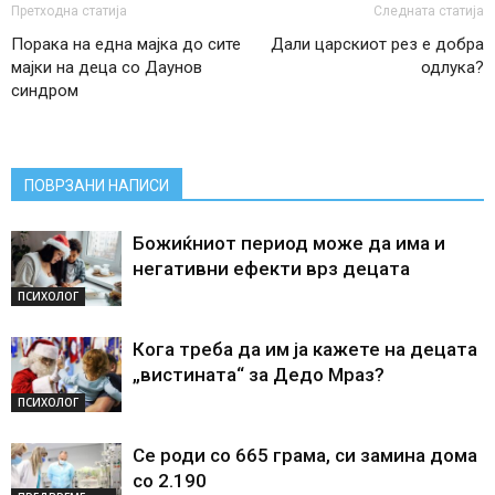
Претходна статија
Следната статија
Порака на една мајка до сите
Дали царскиот рез е добра
мајки на деца со Даунов
одлука?
синдром
ПОВРЗАНИ НАПИСИ
Божиќниот период може да има и
негативни ефекти врз децата
ПСИХОЛОГ
Кога треба да им ја кажете на децата
„вистината“ за Дедо Мраз?
ПСИХОЛОГ
Се роди со 665 грама, си замина дома
со 2.190