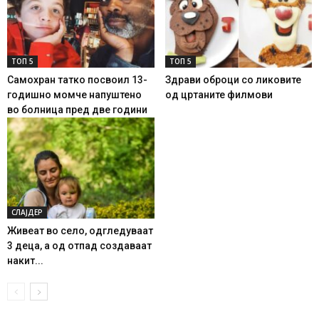
ТОП 5
ТОП 5
Самохран татко посвоил 13-
Здрави оброци со ликовите
годишно момче напуштено
од цртаните филмови
во болница пред две години
СЛАЈДЕР
Живеат во село, одгледуваат
3 деца, а од отпад создаваат
накит...