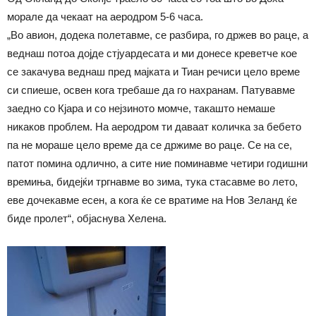
морале да чекаат на аеродром 5-6 часа.
„Во авион, додека полетавме, се разбира, го држев во раце, а
веднаш потоа дојде стјуардесата и ми донесе креветче кое
се закачува веднаш пред мајката и Тиан речиси цело време
си спиеше, освен кога требаше да го нахранам. Патувавме
заедно со Кјара и со нејзиното момче, такашто немаше
никаков проблем. На аеродром ти даваат количка за бебето
па не мораше цело време да се држиме во раце. Се на се,
патот помина одлично, а сите ние поминавме четири годишни
времиња, бидејќи тргнавме во зима, тука стасавме во лето,
еве дочекавме есен, а кога ќе се вратиме на Нов Зеланд ќе
биде пролет“, објаснува Хелена.