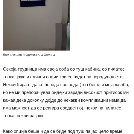
Болничкиот апартман на Хелена
Секоја трудница има своја соба со туш кабина, со пилатес
топка, јаже и слични опции кои се нудат за породувањето.
Некои бираат да се породат во вода (тоа беше и моја желба,
но не ми препорачуваа бидејќи заради високиот притисок ми
кажаа дека доколку дојде до некакви компликации нема да
има можност да се реагира соодветно), некои на пилатес
топка, некои на јаже,….
Како опција беше и да се биде под туш па јас цело време