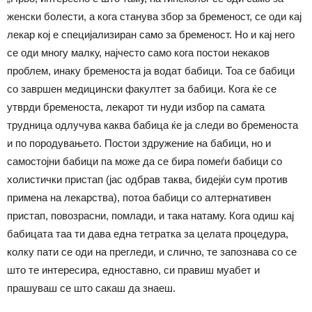
женски болести, а кога станува збор за бременост, се оди кај
лекар кој е специјализиран само за бременост. Но и кај него
се оди многу малку, најчесто само кога постои некаков
проблем, инаку бременоста ја водат бабици. Тоа се бабици
со завршен медицински факултет за бабици. Кога ќе се
утврди бременоста, лекарот ти нуди избор па самата
трудница одлучува каква бабица ќе ја следи во бременоста
и по породувањето. Постои здружение на бабици, но и
самостојни бабици па може да се бира помеѓи бабици со
холистички пристап (јас одбрав таква, бидејќи сум против
примена на лекарства), потоа бабици со алтернативен
пристап, повозрасни, помлади, и така натаму. Кога одиш кај
бабицата таа ти дава една тетратка за целата процедура,
колку пати се оди на прегледи, и слично, те запознава со се
што те интересира, едноставно, си правиш муабет и
прашуваш се што сакаш да знаеш.