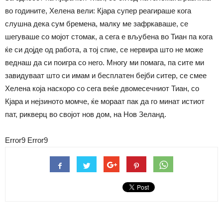
во годините, Хелена вели: Кјара супер реагираше кога
слушна дека сум бремена, малку ме зафркаваше, се
шегуваше со мојот стомак, а сега е вљубена во Тиан па кога
ќе си дојде од работа, а тој спие, се нервира што не може
веднаш да си поигра со него. Многу ми помага, па сите ми
завидуваат што си имам и бесплатен бејби ситер, се смее
Хелена која наскоро со сега веќе двомесечниот Тиан, со
Кјара и нејзиното момче, ќе мораат пак да го минат истиот
пат, рикверц во својот нов дом, на Нов Зеланд.
Error9
Error9