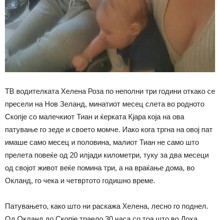
ТВ водителката Хелена Роза по неполни три години откако се
пресели на Нов Зеланд, минатиот месец слета во родното
Скопје со малечкиот Тиан и ќерката Кјара која на ова
патување го зеде и своето момче. Иако кога тргна на овој пат
имаше само месец и половина, малиот Тиан не само што
прелета повеќе од 20 илјади километри, туку за два месеци
од својот живот веќе помина три, а на враќање дома, во
Окланд, го чека и четвртото годишно време.
Патувањето, како што ни раскажа Хелена, лесно го поднел.
Од Окланд до Скопје траело 30 часа со тоа што во Доха