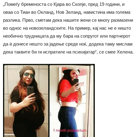
„Помеѓу бременоста со Кјара во Скопје, пред 19 години, и
оваа со Тиан во Окланд, Нов Зеланд, навистина има голема
разлика. Прво, сметам дека нашите жени се многу размазени
во однос на новозеландските. На пример, кај нас не е ништо
необично трудницата да му бара на сопругот или партнерот
да ѝ донесе нешто за јадење среде ноќ, додека таму мислам
дека таквите би ги испратиле на психијатар“, се смее Хелена.