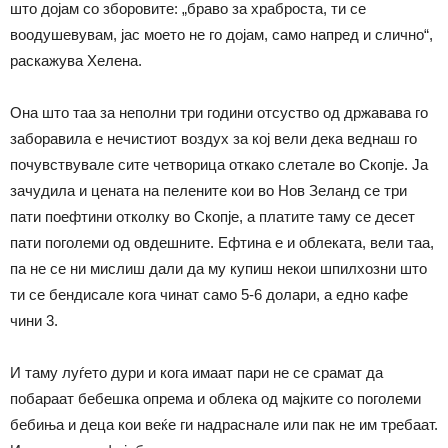
што дојам со зборовите: „браво за храброста, ти се
воодушевувам, јас моето не го дојам, само напред и слично“,
раскажува Хелена.
Она што таа за неполни три години отсуство од државава го
заборавила е нечистиот воздух за кој вели дека веднаш го
почувствувале сите четворица откако слетале во Скопје. Ја
зачудила и цената на пелените кои во Нов Зеланд се три
пати поефтини отколку во Скопје, а платите таму се десет
пати поголеми од овдешните. Ефтина е и облеката, вели таа,
па не се ни мислиш дали да му купиш некои шпилхозни што
ти се бендисале кога чинат само 5-6 долари, а едно кафе
чини 3.
И таму луѓето дури и кога имаат пари не се срамат да
побараат бебешка опрема и облека од мајките со поголеми
бебиња и деца кои веќе ги надраснале или пак не им требаат.