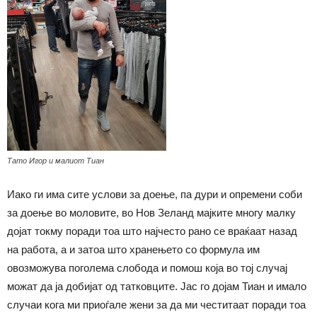
Тато Игор и малиот Тиан
Иако ги има сите услови за доење, па дури и опремени соби
за доење во моловите, во Нов Зеланд мајките многу малку
дојат токму поради тоа што најчесто рано се враќаат назад
на работа, а и затоа што хранењето со формула им
овозможува поголема слобода и помош која во тој случај
можат да ја добијат од татковците. Јас го дојам Тиан и имало
случаи кога ми приоѓале жени за да ми честитаат поради тоа