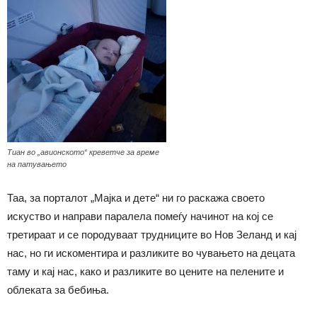
Тиан во „авионското“ креветче за време
на патувањето
Таа, за порталот „Мајка и дете“ ни го раскажа своето
искуство и направи паралела помеѓу начинот на кој се
третираат и се породуваат трудниците во Нов Зеланд и кај
нас, но ги искоментира и разликите во чувањето на децата
таму и кај нас, како и разликите во цените на пелените и
облеката за бебиња.