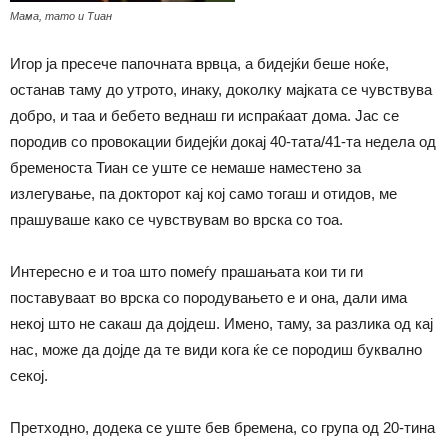
Мама, тато и Тиан
Игор ја пресече папочната врвца, а бидејќи беше ноќе,
останав таму до утрото, инаку, доколку мајката се чувствува
добро, и таа и бебето веднаш ги испраќаат дома. Јас се
породив со провокации бидејќи докај 40-тата/41-та недела од
бременоста Тиан се уште се немаше наместено за
излегување, па докторот кај кој само тогаш и отидов, ме
прашуваше како се чувствувам во врска со тоа.
Интересно е и тоа што помеѓу прашањата кои ти ги
поставуваат во врска со породувањето е и она, дали има
некој што не сакаш да дојдеш. Имено, таму, за разлика од кај
нас, може да дојде да те види кога ќе се породиш буквално
секој.
Претходно, додека се уште бев бремена, со група од 20-тина