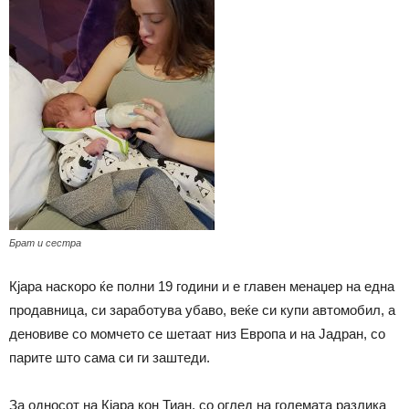
Брат и сестра
Кјара наскоро ќе полни 19 години и е главен менаџер на една
продавница, си заработува убаво, веќе си купи автомобил, а
деновиве со момчето се шетаат низ Европа и на Јадран, со
парите што сама си ги заштеди.
За односот на Кјара кон Тиан, со оглед на големата разлика