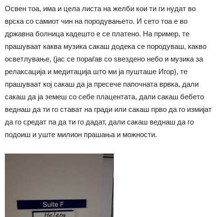
Освен тоа, има и цела листа на желби кои ти ги нудат во
врска со самиот чин на породувањето. И сето тоа е во
државна болница кадешто е се платено. На пример, те
прашуваат каква музика сакаш додека се породуваш, какво
осветлување, (јас се пораѓав со ѕвездено небо и музика за
релаксација и медитација што ми ја пушташе Игор), те
прашуваат кој сакаш да ја пресече папочната врвка, дали
сакаш да ја земеш со себе плацентата, дали сакаш бебето
веднаш да ти го стават на гради или сакаш прво да го измијат
да го средат па да ти го дадат, дали сакаш веднаш да го
подоиш и уште милион прашања и можности.