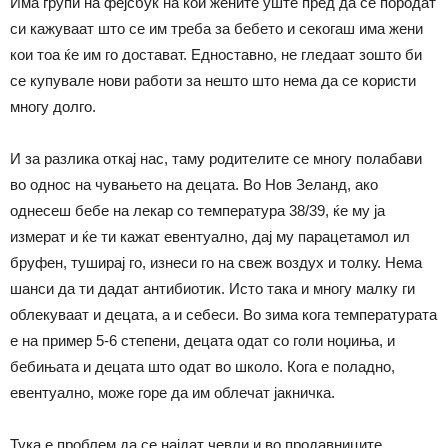
Има групи на фејсбук на кои жените уште пред да се породат
си кажуваат што се им треба за бебето и секогаш има жени
кои тоа ќе им го достават. Едноставно, не гледаат зошто би
се купувале нови работи за нешто што нема да се користи
многу долго.
И за разлика откај нас, таму родителите се многу полабави
во однос на чувањето на децата. Во Нов Зеланд, ако
однесеш бебе на лекар со температура 38/39, ќе му ја
измерат и ќе ти кажат евентуално, дај му парацетамол ил
бруфен, туширај го, изнеси го на свеж воздух и толку. Нема
шанси да ти дадат антибиотик. Исто така и многу малку ги
облекуваат и децата, а и себеси. Во зима кога температурата
е на пример 5-6 степени, децата одат со голи ноџиња, и
бебињата и децата што одат во школо. Кога е поладно,
евентуално, може горе да им облечат јакничка.
Тука е проблем да се најдат чевли и во продавниците,