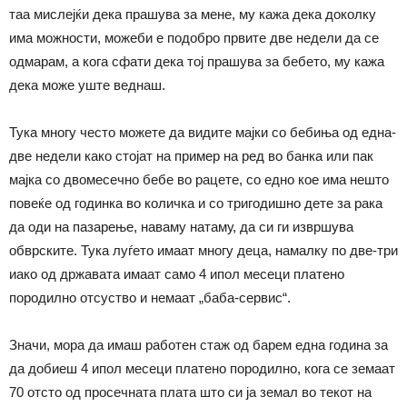
таа мислејќи дека прашува за мене, му кажа дека доколку
има можности, можеби е подобро првите две недели да се
одмарам, а кога сфати дека тој прашува за бебето, му кажа
дека може уште веднаш.
Тука многу често можете да видите мајки со бебиња од една-
две недели како стојат на пример на ред во банка или пак
мајка со двомесечно бебе во рацете, со едно кое има нешто
повеќе од годинка во количка и со тригодишно дете за рака
да оди на пазарење, наваму натаму, да си ги извршува
обврските. Тука луѓето имаат многу деца, намалку по две-три
иако од државата имаат само 4 ипол месеци платено
породилно отсуство и немаат „баба-сервис“.
Значи, мора да имаш работен стаж од барем една година за
да добиеш 4 ипол месеци платено породилно, кога се земаат
70 отсто од просечната плата што си ја земал во текот на