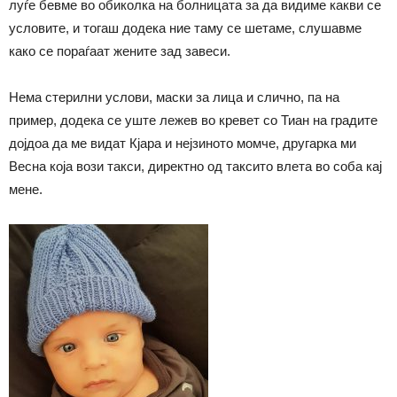
луѓе бевме во обиколка на болницата за да видиме какви се
условите, и тогаш додека ние таму се шетаме, слушавме
како се пораѓаат жените зад завеси.
Нема стерилни услови, маски за лица и слично, па на
пример, додека се уште лежев во кревет со Тиан на градите
дојдоа да ме видат Кјара и нејзиното момче, другарка ми
Весна која вози такси, директно од таксито влета во соба кај
мене.