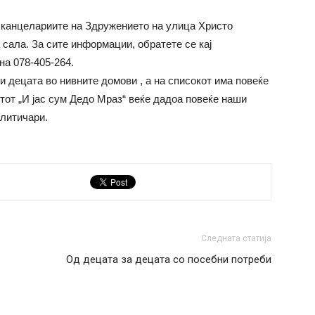
 канцелариите на Здружението на улица Христо
 сала. За сите информации, обратете се кај
на 078-405-264.
и децата во нивните домови , а на списокот има повеќе
тот „И јас сум Дедо Мраз“ веќе дадоа повеќе наши
олитичари.
Следната статија
Од децата за децата со посебни потреби