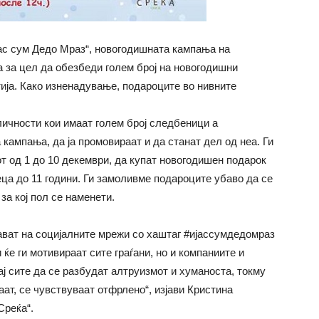
јас сум Дедо Мраз“, новогодишната кампања на
 за цел да обезбеди голем број на новогодишни
ија. Како изненадување, подароците во нивните
 личности кои имаат голем број следбеници а
 кампања, да ја промовираат и да станат дел од неа. Ги
т од 1 до 10 декември, да купат новогодишен подарок
ца до 11 години. Ги замоливме подароците убаво да се
 за кој пол се наменети.
ават на социјалните мрежи со хаштаг #ијассумдедомраз
 ќе ги мотивираат сите граѓани, но и компаниите и
ај сите да се разбудат алтруизмот и хуманоста, токму
маат, се чувствуваат отфрлено“, изјави Кристина
Среќа“.