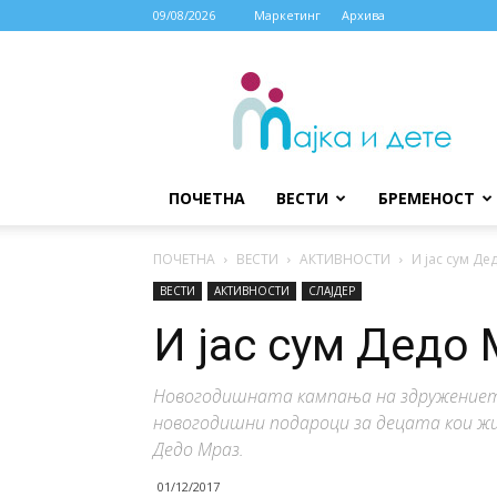
09/08/2026
Маркетинг
Архива
МАЈКА
И
ДЕТЕ
ПОЧЕТНА
ВЕСТИ
БРЕМЕНОСТ
ПОЧЕТНА
ВЕСТИ
АКТИВНОСТИ
И јас сум Де
ВЕСТИ
АКТИВНОСТИ
СЛАЈДЕР
И јас сум Дедо
Новогодишната кампања на здружението 
новогодишни подароци за децата кои жи
Дедо Мраз.
01/12/2017