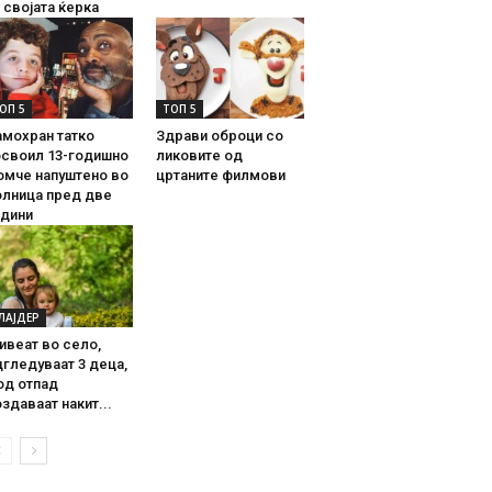
 својата ќерка
ОП 5
ТОП 5
амохран татко
Здрави оброци со
освоил 13-годишно
ликовите од
омче напуштено во
цртаните филмови
олница пред две
одини
ЛАЈДЕР
ивеат во село,
гледуваат 3 деца,
од отпад
здаваат накит...