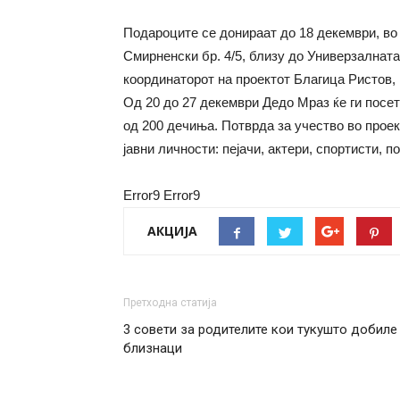
Подароците се донираат до 18 декември, во
Смирненски бр. 4/5, близу до Универзалната
координаторот на проектот Благица Ристов, 
Од 20 до 27 декември Дедо Мраз ќе ги посет
од 200 дечиња. Потврда за учество во проек
јавни личности: пејачи, актери, спортисти, п
Error9
Error9
АКЦИЈА
Претходна статија
3 совети за родителите кои тукушто добиле
близнаци