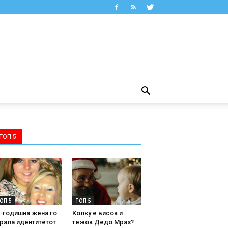
ТОП 5
ОП 5
ТОП 5
-годишна жена го
Колку е висок и
рала идентитетот
тежок Дедо Мраз?