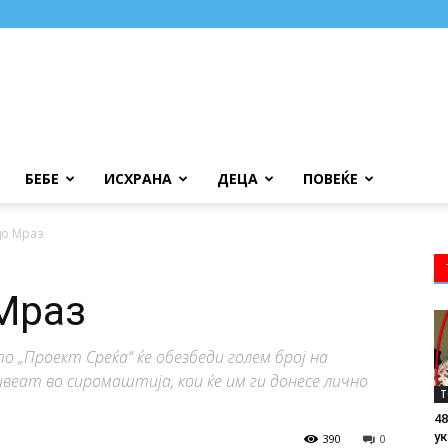
БЕБЕ
ИСХРАНА
ДЕЦА
ПОВЕЌЕ
до Мраз
 Мраз
„Проект Среќа“ ќе обезбеди голем број на
веат во сиромаштија, кои ќе им ги донесе лично
Т
48
ук
390
0