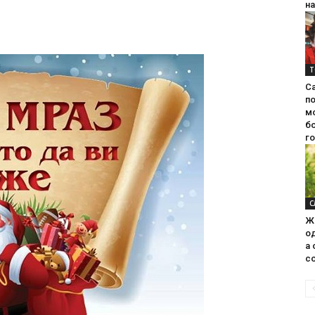
на
Т
С
п
м
б
г
С
Ж
од
а 
со