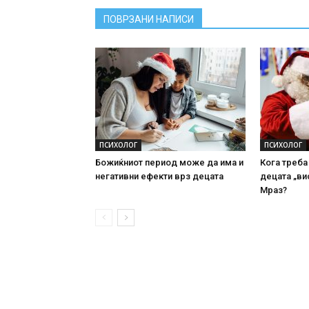
ПОВРЗАНИ НАПИСИ
ПСИХОЛОГ
ПСИХОЛОГ
Божиќниот период може да има и
Кога треба
негативни ефекти врз децата
децата „ви
Мраз?