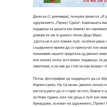
Денеска (1 декември), почнува проектот „И 
здружението „Проект Среќа“. Кампањата има
подароци за децата кои живеат во сиромашт
домови ќе им ги донесе лично Дедо Мраз.
„Целта ни е што повеќе луѓе, особено јавни
социјалните мрежи да се приклучат кон оваа
поканивме нашите пријатели од јавниот живо
или онолку колку што можат подароци, за де
завиткани, и на нив да стои за која возраст и
Потоа, фотографии од подароците да се обј
#проектсреќа. На тој начин, јавните личности
институциите да го сторат истото. Важно е к
за Нова година, кога тие деца и луѓе кои не
Арнаудова, основач на здруженито „Проект 