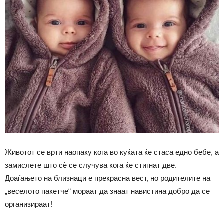
Животот се врти наопаку кога во куќата ќе стаса едно бебе, а
замислете што сѐ се случува кога ќе стигнат две.
Доаѓањето на близнаци е прекрасна вест, но родителите на
„веселото пакетче“ мораат да знаат навистина добро да се
организираат!