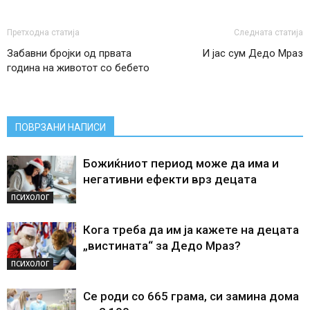
Претходна статија
Следната статија
Забавни бројки од првата
И јас сум Дедо Мраз
година на животот со бебето
ПОВРЗАНИ НАПИСИ
Божиќниот период може да има и
негативни ефекти врз децата
ПСИХОЛОГ
Кога треба да им ја кажете на децата
„вистината“ за Дедо Мраз?
ПСИХОЛОГ
Се роди со 665 грама, си замина дома