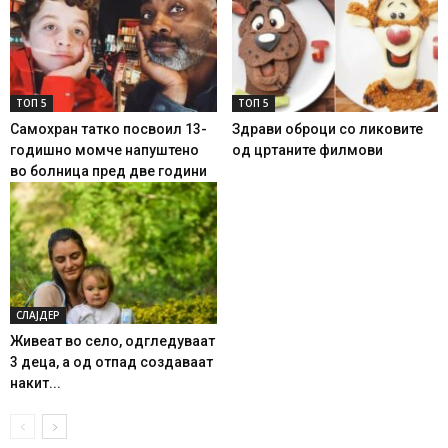
ТОП 5
ТОП 5
Самохран татко посвоил 13-
Здрави оброци со ликовите
годишно момче напуштено
од цртаните филмови
во болница пред две години
СЛАЈДЕР
Живеат во село, одгледуваат
3 деца, а од отпад создаваат
накит...