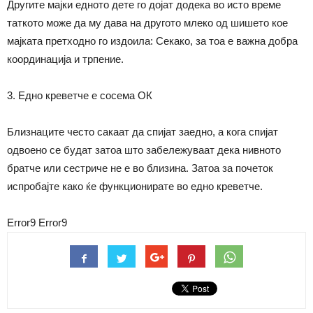
Другите мајки едното дете го дојат додека во исто време
таткото може да му дава на другото млеко од шишето кое
мајката претходно го издоила: Секако, за тоа е важна добра
координација и трпение.
3. Едно креветче е сосема ОК
Близнаците често сакаат да спијат заедно, а кога спијат
одвоено се будат затоа што забележуваат дека нивното
братче или сестриче не е во близина. Затоа за почеток
испробајте како ќе функционирате во едно креветче.
Error9
Error9