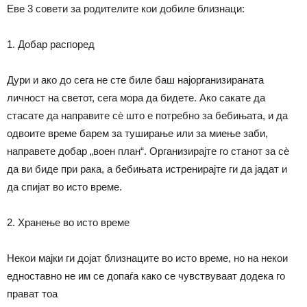
Еве 3 совети за родителите кои добиле близнаци:
1. Добар распоред
Дури и ако до сега не сте биле баш најорганизираната
личност на светот, сега мора да бидете. Ако сакате да
стасате да направите сѐ што е потребно за бебињата, и да
одвоите време барем за туширање или за миење заби,
направете добар „воен план“. Организирајте го станот за сѐ
да ви биде при рака, а бебињата истренирајте ги да јадат и
да спијат во исто време.
2. Хранење во исто време
Некои мајки ги дојат близнаците во исто време, но на некои
едноставно не им се допаѓа како се чувствуваат додека го
прават тоа