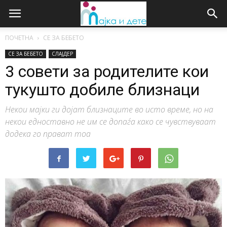
ПОЧЕТНА
СЕ ЗА БЕБЕТО
СЕ ЗА БЕБЕТО
СЛАЈДЕР
3 совети за родителите кои
тукушто добиле близнаци
Некои мајки ги дојат близнаците во исто време, но на
некои едноставно не им се допаѓа како се чувствуваат
додека го прават тоа