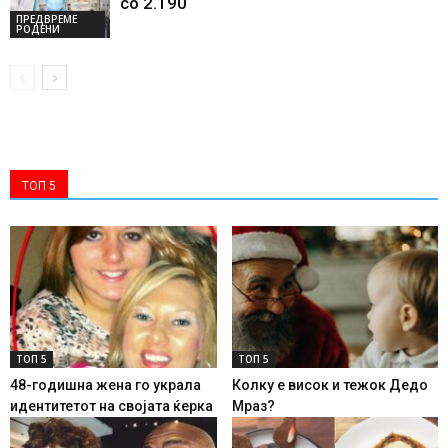
со 2.190
ПРЕДВРЕМЕ
РОДЕНИ
ТОП 5
ТОП 5
ТОП 5
48-годишна жена го украла
Колку е висок и тежок Дедо
идентитетот на својата ќерка
Мраз?