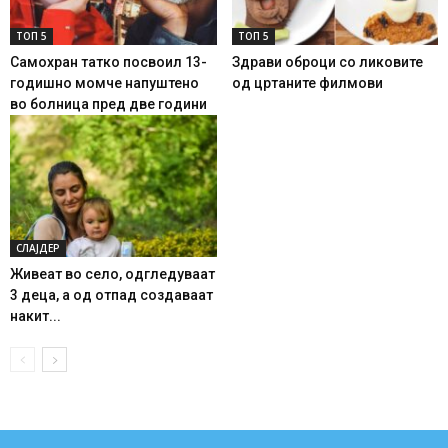
ТОП 5
ТОП 5
Самохран татко посвоил 13-
Здрави оброци со ликовите
годишно момче напуштено
од цртаните филмови
во болница пред две години
СЛАЈДЕР
Живеат во село, одгледуваат
3 деца, а од отпад создаваат
накит...