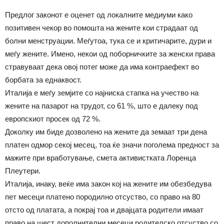
Предлог законот е оценет од локалните медиуми како
позитивен чекор во помошта на жените кои страдаат од
болни менструации. Меѓутоа, тука се и критичарите, дури и
меѓу жените. Имено, некои од поборничките за женски права
стравуваат дека овој потег може да има контраефект во
борбата за еднаквост.
Италија е меѓу земјите со најниска стапка на учество на
жените на пазарот на трудот, со 61 %, што е далеку под
европскиот просек од 72 %.
Доколку им биде дозволено на жените да земаат три дена
платен одмор секој месец, тоа ќе значи поголема предност за
мажите при вработување, смета активистката Лоренца
Плеутери.
Италија, инаку, веќе има закон кој на жените им обезбедува
пет месеци платено породилно отсуство, со право на 80
отсто од платата, а покрај тоа и двајцата родители имаат
право на шест дополнителни месеци родителско отсуство со