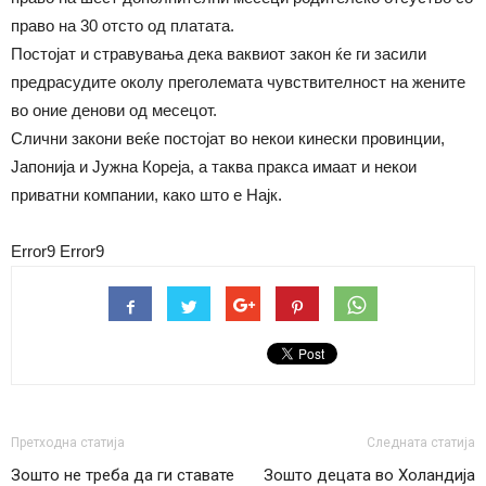
право на 30 отсто од платата.
Постојат и стравувања дека ваквиот закон ќе ги засили
предрасудите околу преголемата чувствителност на жените
во оние денови од месецот.
Слични закони веќе постојат во некои кинески провинции,
Јапонија и Јужна Кореја, а таква пракса имаат и некои
приватни компании, како што е Најк.
Error9
Error9
Претходна статија
Следната статија
Зошто не треба да ги ставате
Зошто децата во Холандија