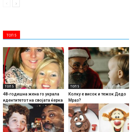
ТОП 5
ТОП 5
ТОП 5
48-годишна жена го украла
Колку е висок и тежок Дедо
идентитетот на својата ќерка
Мраз?