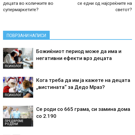
децата во количките во
се едни од најсреќните на
супермаркетите?
светот?
ПОВРЗАНИ НАПИСИ
Божиќниот период може да има и
негативни ефекти врз децата
ПСИХОЛОГ
Кога треба да им ја кажете на децата
„вистината“ за Дедо Мраз?
ПСИХОЛОГ
Се роди со 665 грама, си замина дома
со 2.190
ПРЕДВРЕМЕ
РОДЕНИ