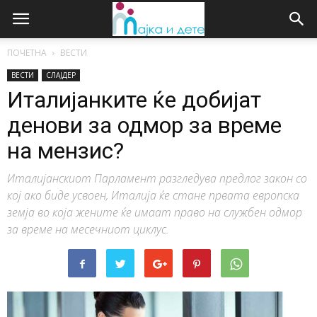
ПОЧЕТНА
ВЕСТИ
ВЕСТИ
СЛАЈДЕР
Италијанките ќе добијат
денови за одмор за време
на мензис?
Италијанскиот Парламент разгледува предлог закон со
кој ако биде усвоен, Италија ќе стане првата европска
земја во која жените ќе имаат право на службен одмор
за време на месечниот циклус.