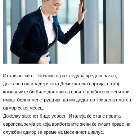
Италијанскиот Парламент разгледува предлог закон,
доставен од владејачката Демократска партија, со кој
компаниите би биле должни на своите вработени жени кои
имаат болна менструација, да им дадат по три дена платен
одмор секој месец.
Доколку законот биде усвоен, Италија ќе стане првата
европска земја во која вработените жени ќе имаат право на
службен одмор за време на месечниот циклус.