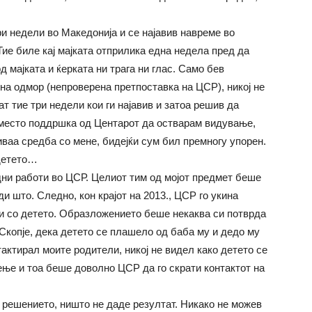
и недели во Македонија и се најавив навреме во
Тие биле кај мајката отприлика една недела пред да
д мајката и ќерката ни трага ни глас. Само бев
 на одмор (непроверена претпоставка на ЦСР), никој не
т тие три недели кои ги најавив и затоа решив да
место поддршка од Центарот да остварам видување,
ваа средба со мене, бидејќи сум бил премногу упорен.
 детето…
дни работи во ЦСР. Целиот тим од мојот предмет беше
и што. Следно, кон крајот на 2013., ЦСР го укина
и со детето. Образложението беше некаква си потврда
Скопје, дека детето се плашело од баба му и дедо му
нтактирал моите родители, никој не видел како детето се
ење и тоа беше доволно ЦСР да го скрати контактот на
 решението, ништо не даде резултат. Никако не можев