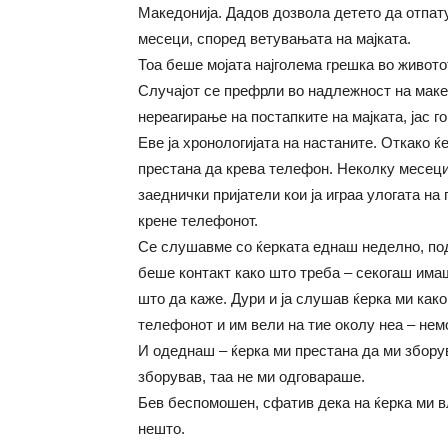
Македонија. Дадов дозвола детето да отпату
месеци, според ветувањата на мајката.
Тоа беше мојата најголема грешка во животот
Случајот се префрли во надлежност на маке
нереагирање на постапките на мајката, јас го
Еве ја хронологијата на настаните. Откако 
престана да крева телефон. Неколку месеци 
заеднички пријатели кои ја играа улогата на 
крене телефонот.
Се слушавме со ќерката еднаш неделно, под
беше контакт како што треба – секогаш имаш
што да каже. Дури и ја слушав ќерка ми како
телефонот и им вели на тие околу неа – немо
И одеднаш – ќерка ми престана да ми зборув
зборував, таа не ми одговараше.
Бев беспомошен, сфатив дека на ќерка ми в
нешто.