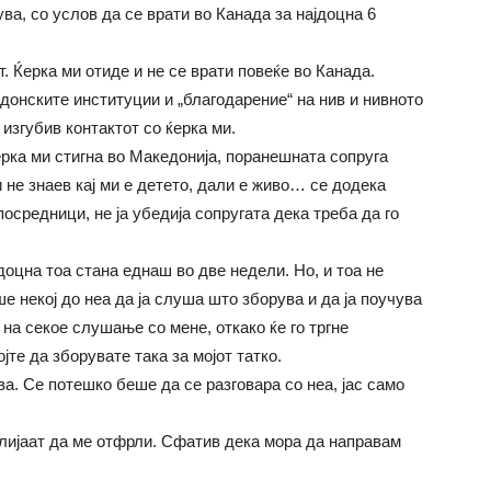
ва, со услов да се врати во Канада за најдоцна 6
. Ќерка ми отиде и не се врати повеќе во Канада.
донските институции и „благодарение“ на нив и нивното
 изгубив контактот со ќерка ми.
ќерка ми стигна во Македонија, поранешната сопруга
не знаев кај ми е детето, дали е живо… се додека
посредници, не ја убедија сопругата дека треба да го
оцна тоа стана еднаш во две недели. Но, и тоа не
е некој до неа да ја слуша што зборува и да ја поучува
 на секое слушање со мене, откако ќе го тргне
јте да зборувате така за мојот татко.
а. Се потешко беше да се разговара со неа, јас само
лијаат да ме отфрли. Сфатив дека мора да направам