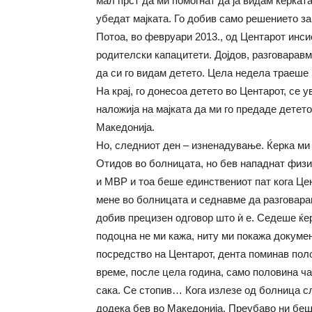
мал прст да ми помогнат да ја видам ќерката
убедат мајката. Го добив само решението за
Потоа, во февруари 2013., од Центарот инси
родителски капацитети. Дојдов, разговаравм
да си го видам детето. Цела недела траеше 
На крај, го донесоа детето во Центарот, се 
наложија на мајката да ми го предаде детет
Македонија.
Но, следниот ден – изненадување. Ќерка м
Отидов во болницата, но бев нападнат физич
и МВР и тоа беше единствениот пат кога Цен
мене во болницата и седнавме да разговарам
добив прецизен одговор што ѝ е. Седеше ќер
подоцна не ми кажа, ниту ми покажа документ
посредство на Центарот, дента поминав пол
време, после цела година, само половина ча
сака. Се стопив… Кога излезе од болница сл
додека бев во Македонија. Преубаво ни беш