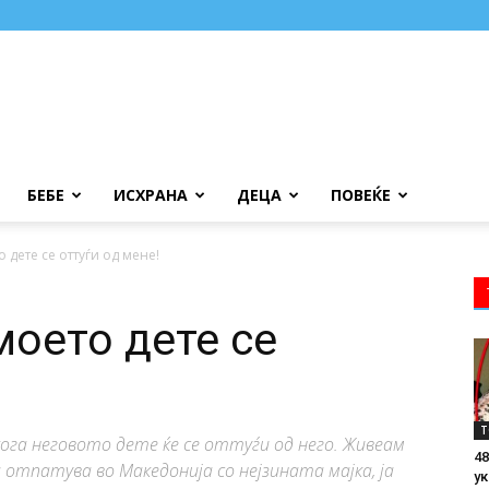
БЕБЕ
ИСХРАНА
ДЕЦА
ПОВЕЌЕ
 дете се оттуѓи од мене!
моето дете се
Т
ога неговото дете ќе се оттуѓи од него. Живеам
48
а отпатува во Македонија со нејзината мајка, ја
ук