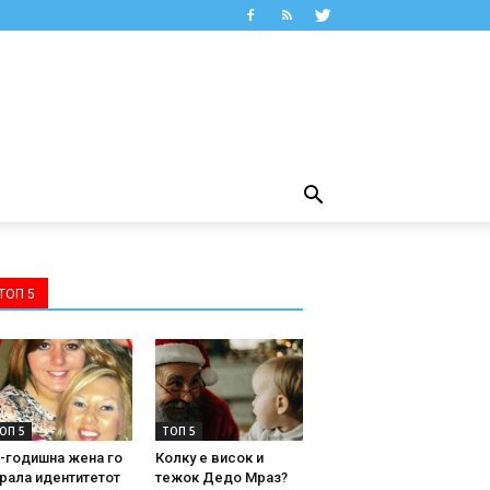
ТОП 5
ОП 5
ТОП 5
-годишна жена го
Колку е висок и
рала идентитетот
тежок Дедо Мраз?