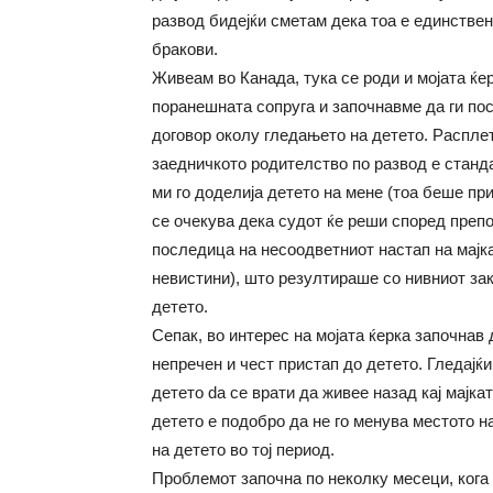
развод бидејќи сметам дека тоа е единстве
бракови.
Живеам во Канада, тука се роди и мојата ќер
поранешната сопруга и започнавме да ги по
договор околу гледањето на детето. Распле
заедничкото родителство по развод е станда
ми го доделија детето на мене (тоа беше п
се очекува дека судот ќе реши според преп
последица на несоодветниот настап на мајк
невистини), што резултираше со нивниот за
детето.
Сепак, во интерес на мојата ќерка започнав
непречен и чест пристап до детето. Гледајќи
детето da се врати да живее назад кај мајкат
детето е подобро да не го менува местото 
на детето во тој период.
Проблемот започна по неколку месеци, кога 