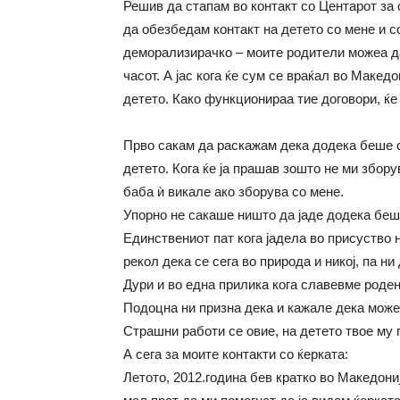
Решив да стапам во контакт со Центарот за 
да обезбедам контакт на детето со мене и 
деморализирачко – моите родители можеа да 
часот. А јас кога ќе сум се враќал во Македо
детето. Како функционираа тие договори, ќе
Прво сакам да раскажам дека додека беше с
детето. Кога ќе ја прашав зошто не ми зборув
баба ѝ викале ако зборува со мене.
Упорно не сакаше ништо да јаде додека беше
Единствениот пат кога јадела во присуство 
рекол дека се сега во природа и никој, па ни
Дури и во една прилика кога славевме роденд
Подоцна ни призна дека и кажале дека може д
Страшни работи се овие, на детето твое му 
А сега за моите контакти со ќерката:
Летото, 2012.година бев кратко во Македони