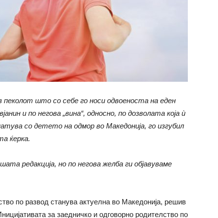
з пеколот што со себе го носи одвоеноста на еден
анин и по негова „вина“, односно, по дозволата која ѝ
патува со детето на одмор во Македонија, го изгубил
та ќерка.
шата редакција, но по негова желба ги објавуваме
ство по развод станува актуелна во Македонија, решив
 Иницијативата за заедничко и одговорно родителство по