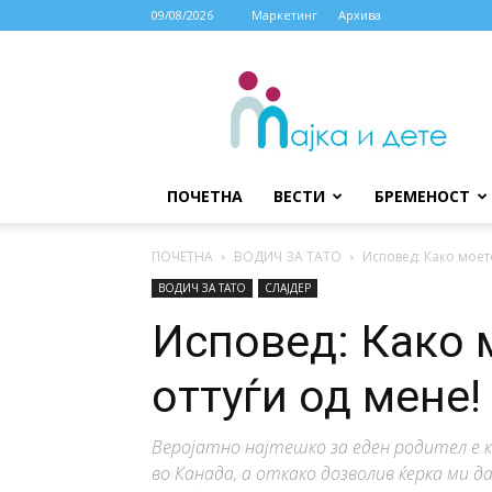
09/08/2026
Маркетинг
Архива
МАЈКА
И
ДЕТЕ
ПОЧЕТНА
ВЕСТИ
БРЕМЕНОСТ
ПОЧЕТНА
ВОДИЧ ЗА ТАТО
Исповед: Како моето
ВОДИЧ ЗА ТАТО
СЛАЈДЕР
Исповед: Како 
оттуѓи од мене!
Веројатно најтешко за еден родител е к
во Канада, а откако дозволив ќерка ми д