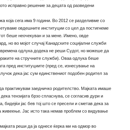
ното исправно решение за децата од разведени
ка која сега има 9 години. Во 2012 се разделивме со
сетуваме овдешните институции со цел да постигнеме
тот беше неочекуван и за мене. Имено, овде
рд, но во мојот случај Канадските социјални служби
ривремена одлука додека не реши Судот, но можеше да
ораките на стручните служби). Оваа одлука беше
ата пред институциите (пред се, изнесување на
клучок дека јас сум единствениот подобен родител за
 да практикувам заедничко родителство. Мајката имаше
 дека тензијата брзо спласнува, се согласив дури и
а, бидејќи јас бев тој што се пресели и сметав дека за
на живеење. Јас исто така немав проблем со видување
мајката реши да ја однесе ќерка ми на одмор во