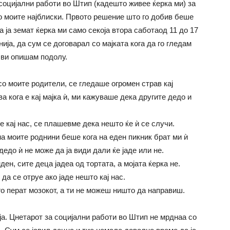
социјални работи во Штип (кадешто живее ќерка ми) за
со моите најблиски. Првото решение што го добив беше
ја земат ќерка ми само секоја втора саботаод 11 до 17
нија, да сум се договарал со мајката кога да го гледам
 ви опишам подолу.
о моите родители, се гледаше огромен страв кај
а кога е кај мајка ѝ, ми кажуваше дека другите дедо и
 кај нас, се плашевме дека нешто ќе ѝ се случи.
на моите роднини беше кога на еден пикник брат ми ѝ
 дедо ѝ не може да ја види дали ќе јаде или не.
ен, сите деца јадеа од тортата, а мојата ќерка не.
а се отруе ако јаде нешто кај нас.
го перат мозокот, а ти не можеш ништо да направиш.
ја. Цнетарот за социјални работи во Штип не мрднаа со