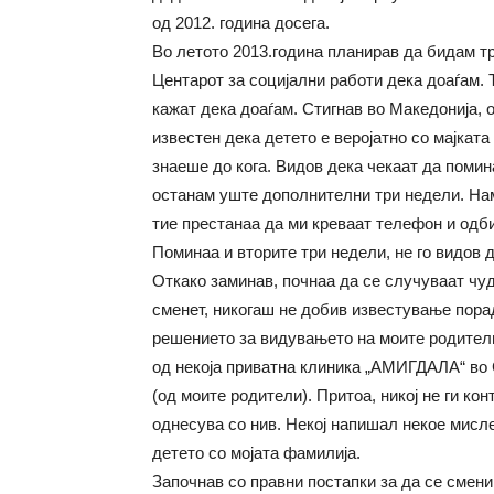
од 2012. година досега.
Во летото 2013.година планирав да бидам тр
Центарот за социјални работи дека доаѓам. 
кажат дека доаѓам. Стигнав во Македонија, о
известен дека детето е веројатно со мајката
знаеше до кога. Видов дека чекаат да помина
останам уште дополнителни три недели. На
тие престанаа да ми креваат телефон и одби
Поминаа и вторите три недели, не го видов
Откако заминав, почнаа да се случуваат чу
сменет, никогаш не добив известување порад
решението за видувањето на моите родител
од некоја приватна клиника „АМИГДАЛА“ во 
(од моите родители). Притоа, никој не ги ко
однесува со нив. Некој напишал некое мисл
детето со мојата фамилија.
Започнав со правни постапки за да се смени