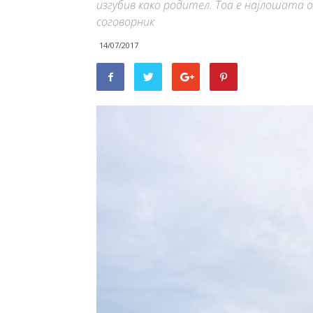
изгубив како родител. Тоа е најлошата 
соговорник
14/07/2017