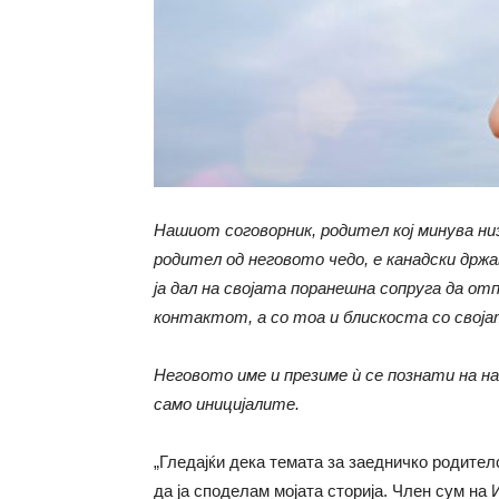
Нашиот соговорник, родител кој минува ни
родител од неговото чедо, е канадски државј
ја дал на својата поранешна сопруга да от
контактот, а со тоа и блискоста со своја
Неговото име и презиме ѝ се познати на на
само иницијалите.
„Гледајќи дека темата за заедничко родител
да ја споделам мојата сторија. Член сум на