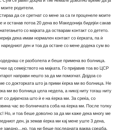
. Сум се јавил доцна и тие немале доволно време да ја
 моите родители.
стираа да се сретнат со мене за са ги проценеле моите
е и останав потоа 20 дена во Македонија бидејќи сакав
натегањето со мајката да остварам контакт со детето.
уверија дека имам нормален контакт со ќерката, па ѝ
о наредниот ден и тоа да остане со мене додека сум во
и одеднаш се разболела и беше примена во болница.
ки од семејството на мајката. Го пријавив тоа во ЦСР
тарот направи нешто за да ми помогнат. Дојдоа со
е со докторката што ја прими ќерка ми во болница. Не
ка ми во болница цела недела, а никој ниту тогаш ниту
 со дијагноза што ѝ е на ќерка ми. За среќа, со
овина час во болничката соба на ќерка ми. После толку
с! Но, и тоа беше доволно за да ми каже дека многу ме
едниот ден, ја земав ќерка ми кај мене уште 3 дена,
е заедно…но, тоа ни беше последната ваква средба,