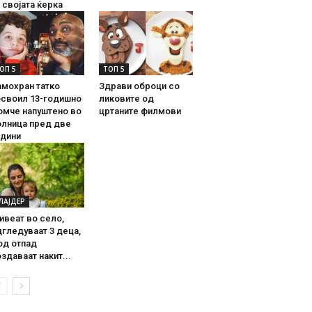
 својата ќерка
ОП 5
ТОП 5
амохран татко
Здрави оброци со
освоил 13-годишно
ликовите од
омче напуштено во
цртаните филмови
олница пред две
одини
ЛАЈДЕР
ивеат во село,
гледуваат 3 деца,
од отпад
здаваат накит...