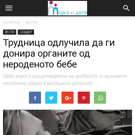
ПОЧЕТНА
ВЕСТИ
ВЕСТИ
СЛАЈДЕР
Трудница одлучила да ги
донира органите од
нероденото бебе
Оваа мајка е олицетворение на храброст, а нејзината
несебична одлука е вистинска реткост.