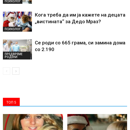
ПСИХОЛОГ
Кога треба да им ја кажете на децата
„вистината“ за Дедо Мраз?
ПСИХОЛОГ
Се роди со 665 грама, си замина дома
со 2.190
ПРЕДВРЕМЕ
РОДЕНИ
ТОП 5