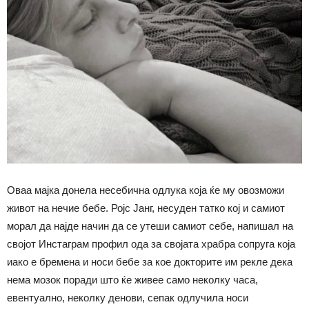
Оваа мајка донела несебична одлука која ќе му овозможи
живот на нечие бебе. Ројс Јанг, несуден татко кој и самиот
морал да најде начин да се утеши самиот себе, напишал на
својот Инстаграм профил ода за својата храбра сопруга која
иако е бремена и носи бебе за кое докторите им рекле дека
нема мозок поради што ќе живее само неколку часа,
евентуално, неколку денови, сепак одлучилa носи