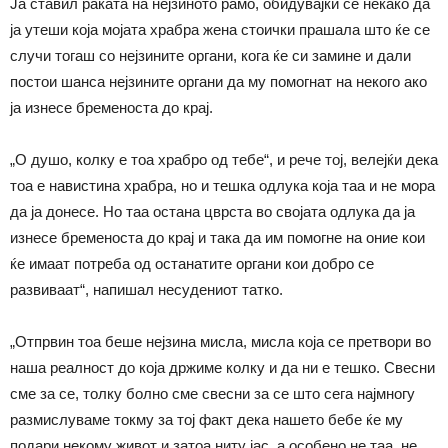
Ја ставил раката на нејзиното рамо, обидувајќи се некако да
ја утеши која мојата храбра жена стоички прашала што ќе се
случи тогаш со нејзините органи, кога ќе си замине и дали
постои шанса нејзините органи да му помогнат на некого ако
ја изнесе бременоста до крај.
„О душо, колку е тоа храбро од тебе“, и рече тој, велејќи дека
тоа е навистина храбра, но и тешка одлука која таа и не мора
да ја донесе. Но таа остана цврста во својата одлука да ја
изнесе бременоста до крај и така да им помогне на оние кои
ќе имаат потреба од останатите органи кои добро се
развиваат“, напишал несудениот татко.
„Отпрвин тоа беше нејзина мисла, мисла која се претвори во
наша реалност до која држиме колку и да ни е тешко. Свесни
сме за се, толку болно сме свесни за се што сега најмногу
размислуваме токму за тој факт дека нашето бебе ќе му
подари некому живот и затоа ниту јас, а особено не таа, не