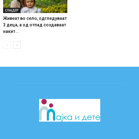
СЛАЈДЕР
Живеат во село, одгледуваат
3 деца, а од отпад создаваат
накит...