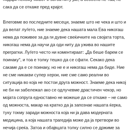
сака да се откаже пред крајот.
Влеговме во последните месеци, знаеме што не чека и што и
да велат луѓето, ние знаеме дека нашата мала Ева никогаш
нема да поживее за да ги дувне свеќичките на својата торта,
никогаш нема да научи да оди ниту да ужива во нашите
прегратки. Луѓето често ни коментираат: „Да беше барем се
поинаку“, и тоа е толку тешко да се сфати. Секако дека
сакаме да е се поинаку, но не е и никогаш нема да биде. Ние
не сме никакви супер херои, ние сме само реални во
ситуација во која не постои друга можност. Знаеме дека никој
не би ни забележал ако се одлучевме драстичен чекор, но
мојата сопруга едноставно не можеше да се откаже – не само
од можноста, макар на кратко да ја запознае нашата ќерка,
туку токму заради можноста која ни ја дава модерната
медицина, а која нашата трагедија може да ја претвори во
нечија среќа. Затоа и обајвцата толку силно се држиме за