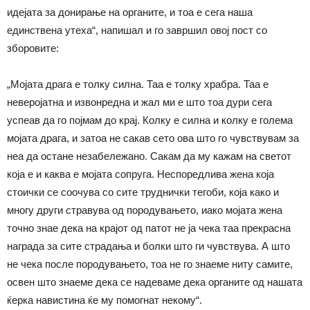
идејата за донирање на органите, и тоа е сега наша
единствена утеха“, напишал и го завршил овој пост со
зборовите:
„Мојата драга е толку силна. Таа е толку храбра. Таа е
неверојатна и извонредна и жал ми е што тоа дури сега
успеав да го појмам до крај. Колку е силна и колку е голема
мојата драга, и затоа не сакав сето ова што го чувствувам за
неа да остане незабележано. Сакам да му кажам на светот
која е и каква е мојата сопруга. Неспоредлива жена која
стоички се соочува со сите труднички тегоби, која како и
многу други стравува од породувањето, иако мојата жена
точно знае дека на крајот од патот не ја чека таа прекрасна
награда за сите страдања и болки што ги чувствува. А што
не чека после породувањето, тоа не го знаеме ниту самите,
освен што знаеме дека се надеваме дека органите од нашата
ќерка навистина ќе му помогнат некому“.