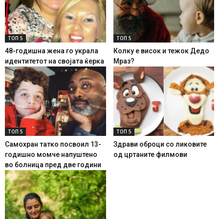
ТОП 5
ТОП 5
48-годишна жена го украла
Колку е висок и тежок Дедо
идентитетот на својата ќерка
Мраз?
ТОП 5
ТОП 5
Самохран татко посвоил 13-
Здрави оброци со ликовите
годишно момче напуштено
од цртаните филмови
во болница пред две години