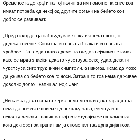
бременоста до крај и на тој начин да им помогне на оние кои
имаат потреба од некој од другите органи на бебето кои
добро се развиваат.
„Пред некој ден ја набљудував колку изгледа спокојно
додека спиеше. Спокојна во својата болка и во својата
храброст. Ја гледав како дреме, го гледав нејзиниот стомак
како се мрда знаејќи дека го чувствува секој удар, дека ги
чувствува сите труднички симптоми, а никогаш нема да може
да ужива со бебето кое го носи. Затоа што тоа нема да живее
доволно долго“, напишал Ројс Јанг.
„Ни кажаа дека нашата ќерка нема мозок и дека заради тоа
нема да поживее повеќе од неколку часа, евентуално,
неколку денови“, напишал тој потсетувајќи се на моментот
кога докторот за првпат им ја споменал таа црна дијагноза.