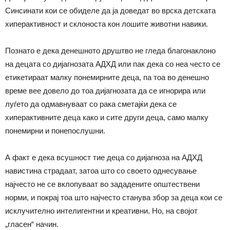
Синсинати кои се обиделе да ја доведат во врска детската
хиперактивност и склоноста кон лошите животни навики.
Познато е дека денешното друштво не гледа благонаклоно
на децата со дијагнозата АДХД или пак дека со неа често се
етикетираат малку понемирните деца, па тоа во денешно
време вее довело до тоа дијагнозата да се игнорира или
луѓето да одмавнуваат со рака сметајќи дека се
хиперактивните деца како и сите други деца, само малку
понемирни и понепослушни.
А факт е дека всушност тие деца со дијагноза на АДХД
навистина страдаат, затоа што со своето однесување
најчесто не се вклопуваат во зададените општествени
норми, и покрај тоа што најчесто станува збор за деца кои се
исклучително интелигентни и креативни. Но, на својот
„гласен“ начин.