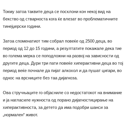
Токму затоа таквите деца се посклони кон некој вид на
бекство од стварноста кога ќе влезат во проблематичните
тинејџерски години.
Затоа споменатиот тим собрал повеќе од 2500 деца, во
период од 12 до 15 години, а резултатите покажале дека тие
во голема мерка се поподложни на развој на зависности од
другите деца. Дури три пати повеќе хиперактивни деца во тој
период веќе почнале да пијат алкохол и да пушат цигари, во
однос на врсниците без таа дијагноза.
Ова стручњаците го објасниле со недостатокот на внимание
и ја нагласиле нужноста од порано дијагностицирање на
хиперактивноста, за детето да има подобри шанси за
„нормален“ живот.