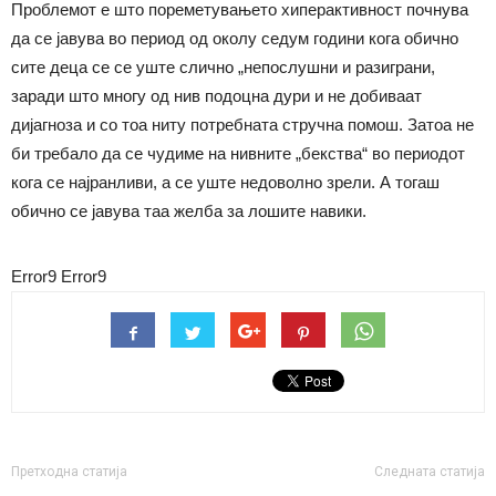
Проблемот е што пореметувањето хиперактивност почнува
да се јавува во период од околу седум години кога обично
сите деца се се уште слично „непослушни и разиграни,
заради што многу од нив подоцна дури и не добиваат
дијагноза и со тоа ниту потребната стручна помош. Затоа не
би требало да се чудиме на нивните „бекства“ во периодот
кога се најранливи, а се уште недоволно зрели. А тогаш
обично се јавува таа желба за лошите навики.
Error9
Error9
Претходна статија
Следната статија