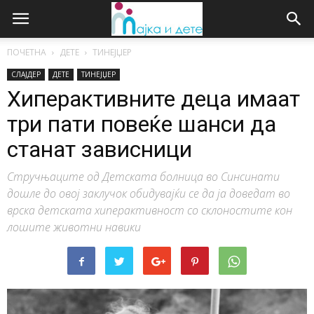
ПОЧЕТНА
ДЕТЕ
ТИНЕЈЏЕР
СЛАЈДЕР
ДЕТЕ
ТИНЕЈЏЕР
Хиперактивните деца имаат
три пати повеќе шанси да
станат зависници
Стручњаците од Детската болница во Синсинати
дошле до овој заклучок обидувајќи се да ја доведат во
врска детската хиперактивност со склоностите кон
лошите животни навики