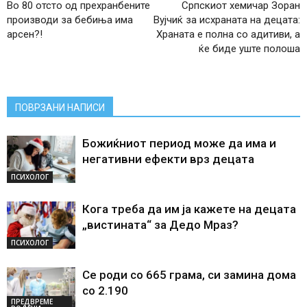
Во 80 отсто од прехранбените
Српскиот хемичар Зоран
производи за бебиња има
Вујчиќ за исхраната на децата:
арсен?!
Храната е полна со адитиви, а
ќе биде уште полоша
ПОВРЗАНИ НАПИСИ
Божиќниот период може да има и
негативни ефекти врз децата
ПСИХОЛОГ
Кога треба да им ја кажете на децата
„вистината“ за Дедо Мраз?
ПСИХОЛОГ
Се роди со 665 грама, си замина дома
со 2.190
ПРЕДВРЕМЕ