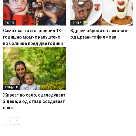
ТОП 5
ТОП 5
Самохран татко посвоил 13-
Здрави оброци со ликовите
годишно момче напуштено
од цртаните филмови
во болница пред две години
СЛАЈДЕР
Живеат во село, одгледуваат
3 деца, а од отпад создаваат
накит...