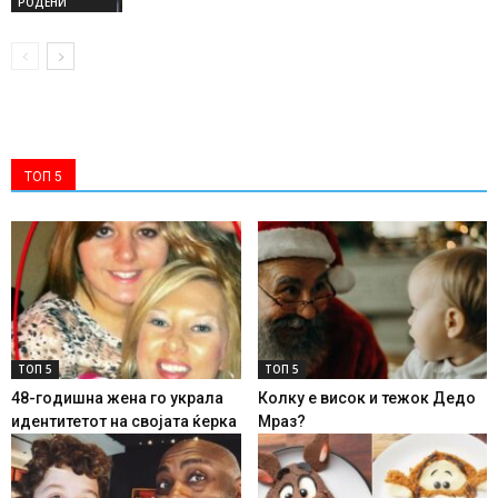
РОДЕНИ
ТОП 5
ТОП 5
ТОП 5
48-годишна жена го украла
Колку е висок и тежок Дедо
идентитетот на својата ќерка
Мраз?