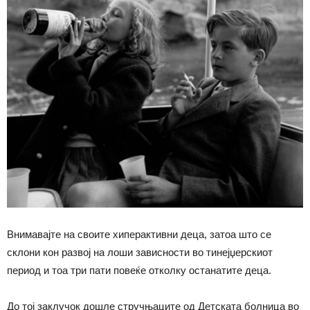
Внимавајте на своите хиперактивни деца, затоа што се
склони кон развој на лоши зависности во тинејџерскиот
период и тоа три пати повеќе отколку останатите деца.
До тој заклучок дошле стручњаците од Детската болница во