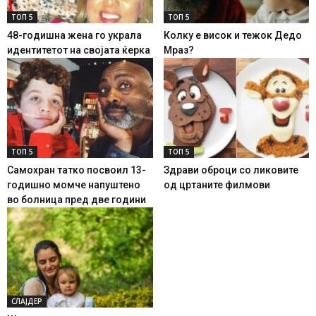
ТОП 5
ТОП 5
48-годишна жена го украла
Колку е висок и тежок Дедо
идентитетот на својата ќерка
Мраз?
ТОП 5
ТОП 5
Самохран татко посвоил 13-
Здрави оброци со ликовите
годишно момче напуштено
од цртаните филмови
во болница пред две години
СЛАЈДЕР