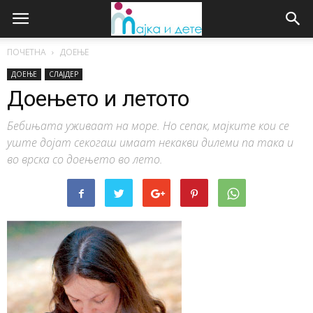
ПОЧЕТНА
ДОЕЊЕ
ДОЕЊЕ
СЛАЈДЕР
Доењето и летото
Бебињата уживаат на море. Но сепак, мајките кои се
уште дојат секогаш имаат некакви дилеми па така и
во врска со доењето во лето.