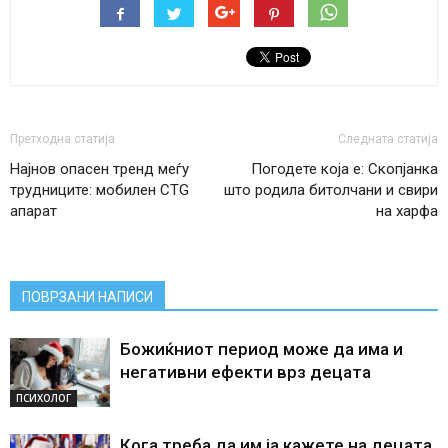
Претходна статија
Следната статија
Најнов опасен тренд меѓу
Погодете која е: Скопјанка
трудниците: мобилен CTG
што родила битолчани и свири
апарат
на харфа
ПОВРЗАНИ НАПИСИ
Божиќниот период може да има и
негативни ефекти врз децата
ПСИХОЛОГ
Кога треба да им ја кажете на децата