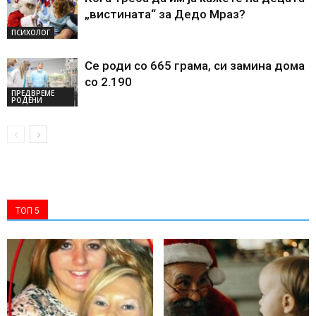
„вистината“ за Дедо Мраз?
ПСИХОЛОГ
Се роди со 665 грама, си замина дома
со 2.190
ПРЕДВРЕМЕ
РОДЕНИ
ТОП 5