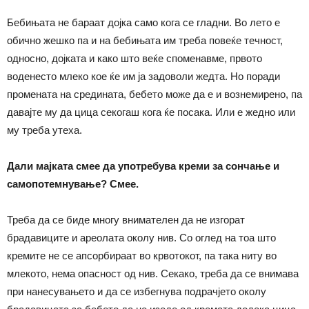
Бебињата не бараат дојка само кога се гладни. Во лето е
обично жешко па и на бебињата им треба повеќе течност,
односно, дојката и како што веќе споменавме, првото
воденесто млеко кое ќе им ја задоволи жедта. Но поради
промената на средината, бебето може да е и вознемирено, па
давајте му да цица секогаш кога ќе посака. Или е жедно или
му треба утеха.
Дали мајката смее да употребува креми за сончање и
самопотемнување? Смее.
Треба да се биде многу внимателен да не изгорат
брадавиците и ареолата околу нив. Со оглед на тоа што
кремите не се апсорбираат во крвотокот, па така ниту во
млекото, нема опасност од нив. Секако, треба да се внимава
при нанесувањето и да се избегнува подрачјето околу