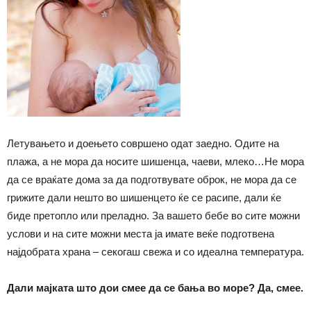
Летувањето и доењето совршено одат заедно. Одите на
плажа, а не мора да носите шишенца, чаеви, млеко…Не мора
да се враќате дома за да подготвувате оброк, не мора да се
грижите дали нешто во шишенцето ќе се расипе, дали ќе
биде претопло или преладно. За вашето бебе во сите можни
услови и на сите можни места ја имате веќе подготвена
најдобрата храна – секогаш свежа и со идеална температура.
Дали мајката што дои смее да се бања во море? Да, смее.