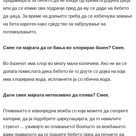
брадавицата за бебето да не изеде од кремата додека цица
или да се измие ова подрачје пред да му се даде на бебето
да цица. За време на доењето треба да се избегнува земање
на бета каротен како средство за забрзување на
потемнувањето.
Смее ли мајката да се бања во хлориран базен? Смее.
Во базенот има хлор во многу мали количини. Ако не ви се
допаѓа помислата дека бебето ќе го доуте со дојка на која
има хлорирана вода, исплакнете ја со обична вода.
Дали смее мајката интензивно да плива? Смее.
Пливањето е извонредна вежба со која можете да согорите
калории, да ја подобрите циркулацијата, да го намалите
стресот… уживајте во пливањето! Воопшто за вежбањето
важи правилото да го подоите бебето пред да почнете да