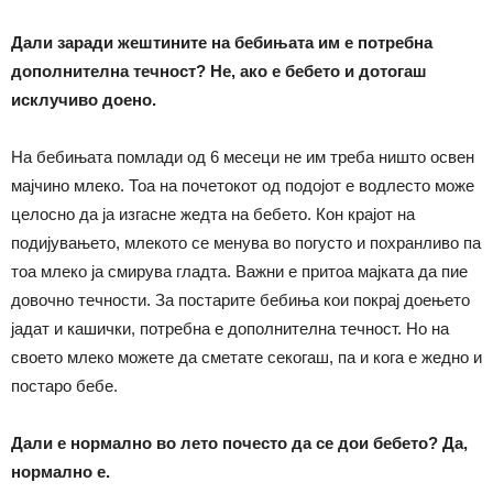
Дали заради жештините на бебињата им е потребна
дополнителна течност? Не, ако е бебето и дотогаш
исклучиво доено.
На бебињата помлади од 6 месеци не им треба ништо освен
мајчино млеко. Тоа на почетокот од подојот е водлесто може
целосно да ја изгасне жедта на бебето. Кон крајот на
подијувањето, млекото се менува во погусто и похранливо па
тоа млеко ја смирува гладта. Важни е притоа мајката да пие
довочно течности. За постарите бебиња кои покрај доењето
јадат и кашички, потребна е дополнителна течност. Но на
своето млеко можете да сметате секогаш, па и кога е жедно и
постаро бебе.
Дали е нормално во лето почесто да се дои бебето? Да,
нормално е.