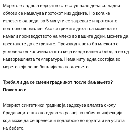
Морето е ладно а веројатно сте слушнале дела со ладни
облози се намалува протокот низ дојките. Но кога ќе
излезете од вода, за 5 минути се загревате и протокот е
повторно нормален. Ако се грижите дека тоа може да го
намали производството на млеко во вашите дојки, можете да
престанете да се грижите. Производтсвото ба млекото е
условено од количината што ќе ја изеде вашето бебе, а не од
надворешпната температура. Нема ниту една состојка во
морето која лошо би влијаела на доењето.
Треба ли да се смени градникот после бањањето?
Пожелно е.
Мокриот синтетички градник ја задржува влагата околу
брадавиците што погодува за развој на габична инфекција
која може да се пренесе и подлабоко во дојката и на устата
на бебето.