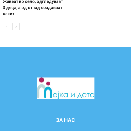
Живеат во село, одгледуваат
3 деца, а од отпад создаваат
накит...
ЗА НАС