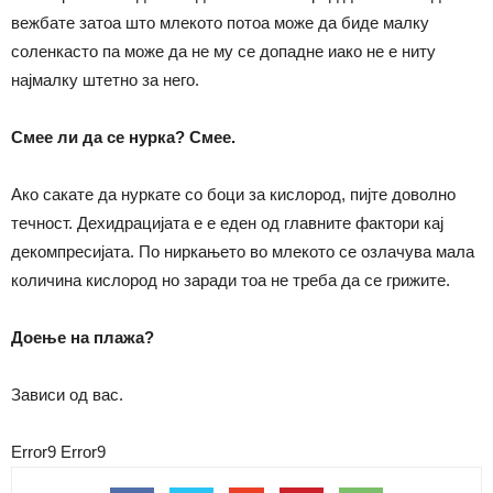
вежбате затоа што млекото потоа може да биде малку
соленкасто па може да не му се допадне иако не е ниту
најмалку штетно за него.
Смее ли да се нурка? Смее.
Ако сакате да нуркате со боци за кислород, пијте доволно
течност. Дехидрацијата е е еден од главните фактори кај
декомпресијата. По ниркањето во млекото се озлачува мала
количина кислород но заради тоа не треба да се грижите.
Доење на плажа?
Зависи од вас.
Error9
Error9