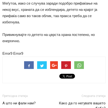
Меѓутоа, иако се случува заради подобро прифаќање на
некој вкус, храната да се изблендира, детето на крајот ја
прифаќа само во таков облик, таа пракса треба да се
избегнува.
Привикнувајте го детето на цврста храна постепено, но
енергично.
Error9
Error9
Претходна статија
Следната статија
А што ни фали нам?
Како да го негувате вашето