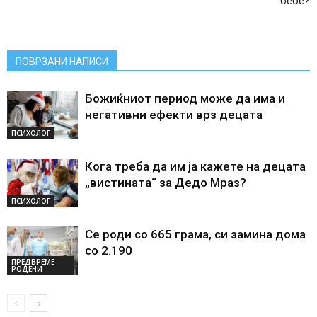
бебе?
ПОВРЗАНИ НАПИСИ
Божиќниот период може да има и
негативни ефекти врз децата
ПСИХОЛОГ
Кога треба да им ја кажете на децата
„вистината“ за Дедо Мраз?
ПСИХОЛОГ
Се роди со 665 грама, си замина дома
со 2.190
ПРЕДВРЕМЕ
РОДЕНИ