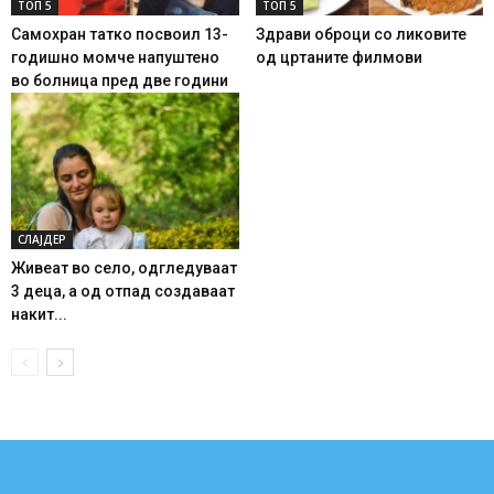
ТОП 5
ТОП 5
Самохран татко посвоил 13-
Здрави оброци со ликовите
годишно момче напуштено
од цртаните филмови
во болница пред две години
СЛАЈДЕР
Живеат во село, одгледуваат
3 деца, а од отпад создаваат
накит...