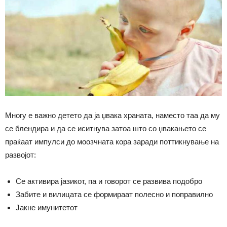
Многу е важно детето да ја џвака храната, наместо таа да му
се блендира и да се иситнува затоа што со џвакањето се
праќаат импулси до моозчната кора заради поттикнување на
развојот:
Се активира јазикот, па и говорот се развива подобро
Забите и вилицата се формираат полесно и поправилно
Јакне имунитетот