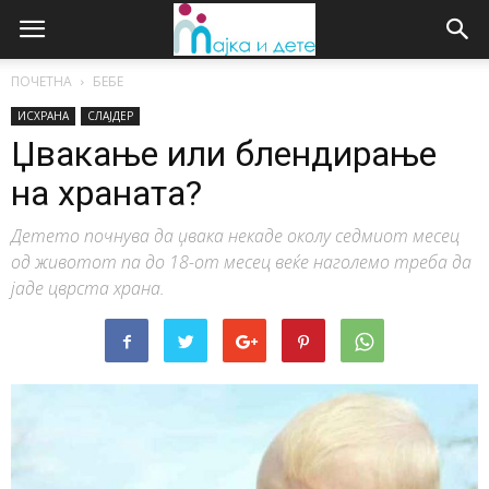
ПОЧЕТНА
БЕБЕ
ИСХРАНА
СЛАЈДЕР
Џвакање или блендирање
на храната?
Детето почнува да џвака некаде околу седмиот месец
од животот па до 18-от месец веќе наголемо треба да
јаде цврста храна.