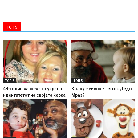
ТОП 5
ТОП 5
ТОП 5
48-годишна жена го украла
Колку е висок и тежок Дедо
идентитетот на својата ќерка
Мраз?