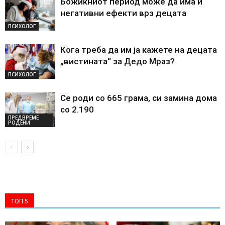
Божиќниот период може да има и
негативни ефекти врз децата
ПСИХОЛОГ
Кога треба да им ја кажете на децата
„вистината“ за Дедо Мраз?
ПСИХОЛОГ
Се роди со 665 грама, си замина дома
со 2.190
ПРЕДВРЕМЕ
РОДЕНИ
ТОП 5