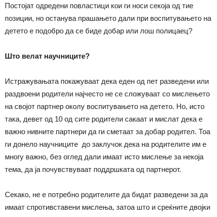
Постојат одредени повластици кои ги носи секоја од тие
позиции, но останува прашањето дали при воспитувањето на
детето е подобро да се биде добар или лош полицаец?
Што велат научниците?
Истражувањата покажуваат дека еден од пет разведени или
раздвоени родители најчесто не се сложуваат со мислењето
на својот партнер околу воспитувањето на детето. Но, исто
така, девет од 10 од сите родители сакаат и мислат дека е
важно нивните партнери да ги сметаат за добар родител. Тоа
ги донело научниците до заклучок дека на родителите им е
многу важно, без оглед дали имаат исто мислење за некоја
тема, да ја почувствуваат поддршката од партнерот.
Секако, не е потребно родителите да бидат разведени за да
имаат спротивставени мислења, затоа што и среќните двојки