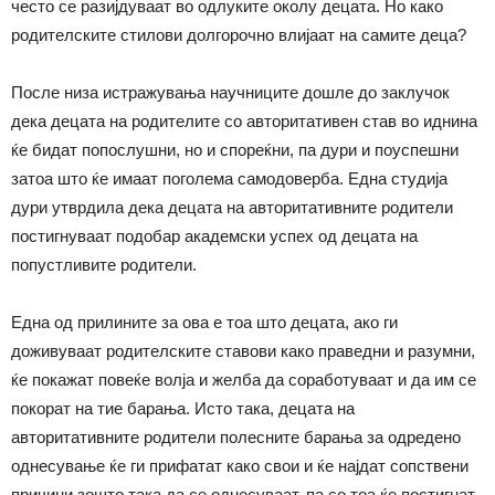
често се разијдуваат во одлуките околу децата. Но како
родителските стилови долгорочно влијаат на самите деца?
После низа истражувања научниците дошле до заклучок
дека децата на родителите со авторитативен став во иднина
ќе бидат попослушни, но и спореќни, па дури и поуспешни
затоа што ќе имаат поголема самодоверба. Една студија
дури утврдила дека децата на авторитативните родители
постигнуваат подобар академски успех од децата на
попустливите родители.
Една од прилините за ова е тоа што децата, ако ги
доживуваат родителските ставови како праведни и разумни,
ќе покажат повеќе волја и желба да соработуваат и да им се
покорат на тие барања. Исто така, децата на
авторитативните родители полесните барања за одредено
однесување ќе ги прифатат како свои и ќе најдат сопствени
причини зошто така да се однесуваат, па со тоа ќе постигнат