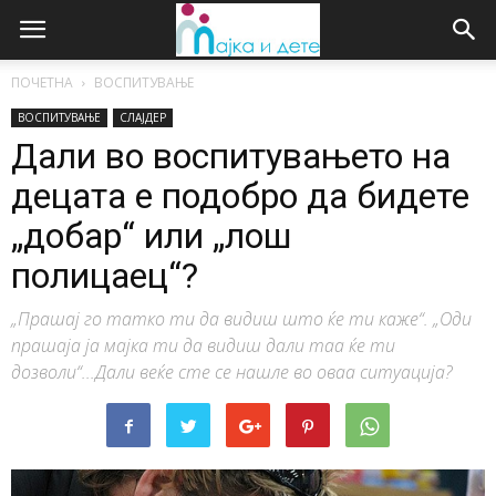
ПОЧЕТНА
ВОСПИТУВАЊЕ
ВОСПИТУВАЊЕ
СЛАЈДЕР
Дали во воспитувањето на
децата е подобро да бидете
„добар“ или „лош
полицаец“?
„Прашај го татко ти да видиш што ќе ти каже“. „Оди
прашаја ја мајка ти да видиш дали таа ќе ти
дозволи“...Дали веќе сте се нашле во оваа ситуација?