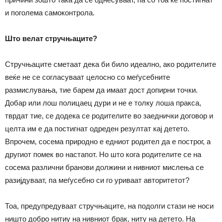
и поголема самоконтрола.
Што велат стручњаците?
Стручњаците сметаат дека би било идеално, ако родителите
веќе не се согласуваат целосно со меѓусебните
размислувања, тие барем да имаат дост допирни точки.
Добар или лош полицаец дури и не е толку лоша пракса,
тврдат тие, се додека се родителите во заеднички договор и
целта им е да постигнат одреден резултат кај детето.
Впрочем, сосема природно е едниот родител да е построг, а
другиот помек во настапот. Но што кога родителите се на
сосема различни бранови должини и нивниот мислења се
разијдуваат, па меѓусебно си го уриваат авторитетот?
Тоа, предупредуваат стручњаците, на подолги стази не носи
ништо добро нитиу на нивниот брак, ниту на детето. На