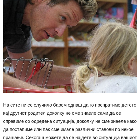
На сите ни се случило барем еднаш да го препратиме детето
кај другиот родител доколку не сме знаеле сами да се
справиме со одредена ситуација, доколку не сме знаеле како
да постапиме или пак сме имале различни ставови по некое
прашање. Секогаш можете да се најдете во ситуација вашиот