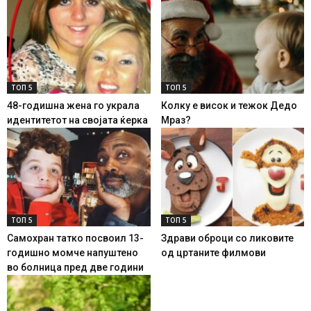
ТОП 5
ТОП 5
48-годишна жена го украла
Колку е висок и тежок Дедо
идентитетот на својата ќерка
Мраз?
ТОП 5
ТОП 5
Самохран татко посвоил 13-
Здрави оброци со ликовите
годишно момче напуштено
од цртаните филмови
во болница пред две години