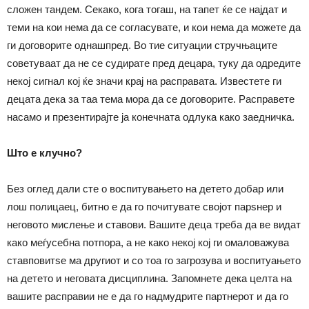
сложен тандем. Секако, кога тогаш, на тапет ќе се најдат и
теми на кои нема да се согласувате, и кои нема да можете да
ги договорите однашпред. Во тие ситуации стручњаците
советуваат да не се судирате пред децара, туку да одредите
некој сигнал кој ќе значи крај на расправата. Известете ги
децата дека за таа тема мора да се договорите. Расправете
насамо и презентирајте ја конечната одлука како заедничка.
Што е клучно?
Без оглед дали сте о воспитувањето на детето добар или
лош полицаец, битно е да го почитувате својот парѕнер и
неговото мислење и ставови. Вашите деца треба да ве видат
како меѓусебна потпора, а не како некој кој ги омаловажува
ставповитѕе ма другиот и со тоа го загрозува и воспитуањето
на детето и неговата дисциплина. Запомнете дека целта на
вашите расправии не е да го надмудрите партнерот и да го