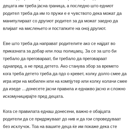
децата им треба јасна граница, а последно што едниот
родител треба да им го пружи е е чувството дека можат да
манипулираат со другиот родител за да можат заедно да
влијаат на мислењето и постапките на оној другиот.
Еве што треба да направат родителите ако се најдат во
приказната за добар или лош полицаец. За се за што би
требало да преговараат, би требало да преговараат
однапред, а не пред детето. Ако станува збор за времето
кога треба детето треба да пдо о кревет, колку долго смее да
игра игри на мобилен или на компјутер или колку колачи смее
да изеде …донесете јасни правила и еднакво јасно и сложно
искомуницирајте пред децата.
Кога се правилата еднаш донесени, важно е обајцата
родители да се придржуваат до нив и да гои спроведуваат
без исклучок. Тоа на вашите деца ќе им покаже дека сте