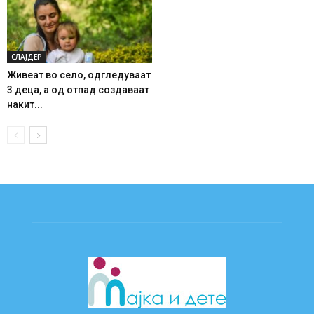
СЛАЈДЕР
Живеат во село, одгледуваат
3 деца, а од отпад создаваат
накит...