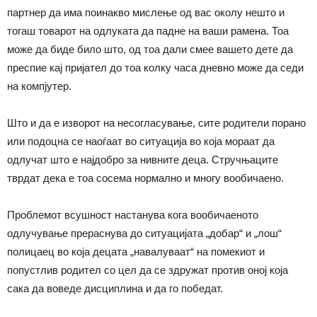
партнер да има поинакво мислење од вас околу нешто и
тогаш товарот на одлуката да падне на ваши рамена. Тоа
може да биде било што, од тоа дали смее вашето дете да
преспие кај пријател до тоа колку часа дневно може да седи
на компјутер.
Што и да е изворот на несогласување, сите родители порано
или подоцна се наоѓаат во ситуација во која мораат да
одлучат што е најдобро за нивните деца. Стручњаците
тврдат дека е тоа сосема нормално и многу вообичаено.
Проблемот всушност настанува кога вообичаеното
одлучување прераснува до ситуацијата „добар“ и „лош“
полицаец во која децата „навалуваат“ на помекиот и
попустлив родител со цел да се здружат против оној која
сака да воведе дисциплина и да го победат.