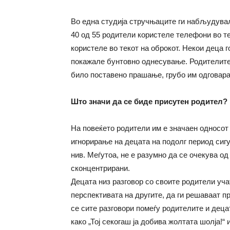
Во една студија стручњаците ги набљудувал
40 од 55 родители користеле телефони во тек
користеле во текот на оброкот. Некои деца 
покажале бунтовно однесување. Родителите 
било поставено прашање, грубо им одговара
Што значи да се биде присутен родител?
На повеќето родители им е значаен односот 
игнорирање на децата на подолг период сиг
нив. Меѓутоа, не е разумно да се очекува о
сконцентрирани.
Децата низ разговор со своите родители уча
перспективата на другите, да ги решаваат пр
се сите разговори помеѓу родителите и дец
како „Тој секогаш ја добива жолтата шолја!