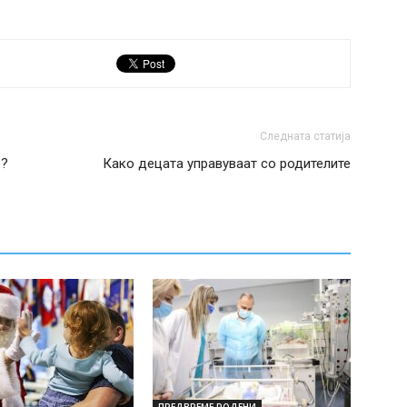
Следната статија
е?
Како децата управуваат со родителите