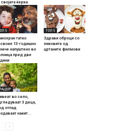
 својата ќерка
ОП 5
ТОП 5
амохран татко
Здрави оброци со
освоил 13-годишно
ликовите од
омче напуштено во
цртаните филмови
олница пред две
одини
ЛАЈДЕР
ивеат во село,
гледуваат 3 деца,
од отпад
здаваат накит...