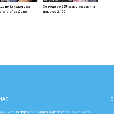
ПРЕДВРЕМЕ РОДЕНИ
 да им ја кажете на
Се роди со 665 грама, си замина
стината“ за Дедо
дома со 2.190
 НАС
С
жините на порталот Мајка и дете се заштитени со