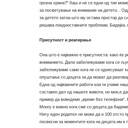
грозна храна?“ баш и не се едни од тие мом
за посветување на внимание на детето. . Од
за детето затоа што му остава простор да си
решава поедноставните проблеми. Бидејќи, 
Присутност и реагирање
Она што е најважно е присутноста: како ќе р
вниманието. Дали забележуваме кога се љуб
забележуваме само кога не се однесуваат к
опуштање со децата за да можат да разговар
Една од најважните работи кои ги учиме на
составен дел од нашите животи, но мое,е да
пример да воведеме „време без телефони“. Н
Многу е важно кога сме со децата да бидем
Ниту еден родител не може да е 100 отсто 
посвесни за моментите кога на децата им е