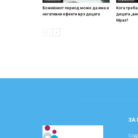
ПСИХОЛОГ
ПСИХОЛОГ
Божиќниот период може да има и
Кога треба
негативни ефекти врз децата
децата „ви
Мраз?
ЗА
Содр