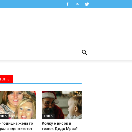
ТОП 5
ОП 5
ТОП 5
-годишна жена го
Колку е висок и
рала идентитетот
тежок Дедо Мраз?