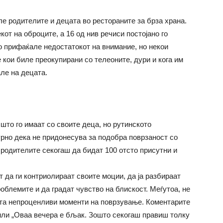
е родителите и децата во рестораните за брза храна.
от на оброците, а 16 од нив речиси постојано го
го прифаќале недостатокот на внимание, но некои
кои биле преокупирани со телеоните, дури и кога им
ле на децата.
што го имаат со своите деца, но рутинското
урно дека не придонесува за подобра поврзаност со
д родителите секогаш да бидат 100 отсто присутни и
т да ги контриолираат своите моции, да ја разбираат
облемите и да градат чувство на блискост. Меѓутоа, не
ата непроценливи моменти на поврзување. Коментарите
“ или „Оваа вечера е бљак. Зошто секогаш правиш толку