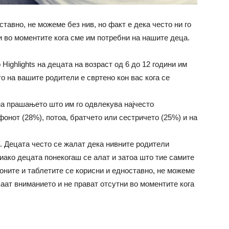
тавно, не можеме без нив, но факт е дека често ни го
и во моментите кога сме им потребни на нашите деца.
ighlights на децата на возраст од 6 до 12 години им
 на вашите родители е свртено кон вас кога се
на прашањето што им го одвлекува најчесто
фонот (28%), потоа, братчето или сестричето (25%) и на
. Децата често се жалат дека нивните родители
иако децата понекогаш се алат и затоа што тие самите
оните и таблетите се корисни и едноставно, не можеме
ваат вниманието и не прават отсутни во моментите кога
в