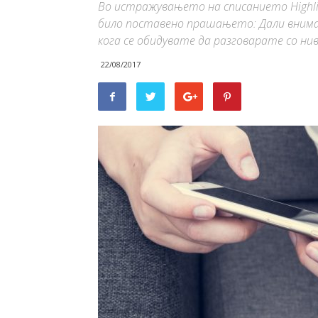
Во истражувањето на списанието Highlig
било поставено прашањето: Дали внима
кога се обидувате да разговарате со ни
22/08/2017