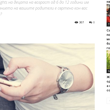
hts на децата на возраст од 6 до 12 години им
на
нието на вашите родители е свртено кон вас
в?
307
0
Т
С
п
м
б
г
С
Ж
од
а 
со