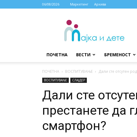
06/08/2026
Маркетинг
Архива
МАЈКА
И
ДЕТЕ
ПОЧЕТНА
ВЕСТИ
БРЕМЕНОСТ
ПОЧЕТНА
ВОСПИТУВАЊЕ
Дали сте отсутен роди
ВОСПИТУВАЊЕ
СЛАЈДЕР
Дали сте отсуте
престанете да г
смартфон?