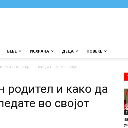
БЕБЕ
ИСХРАНА
ДЕЦА
ПОВЕЌЕ
тел и како да престанете да гледате во својот...
н родител и како да
ледате во својот
Т
48
ук