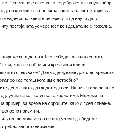
енти. Повеќе не е секогаш и подобро кога станува збор
редена количина на бенигна запоставеност е корисна
 ги најде сопствените интереси и да научи да ги
ниту постојаната усмереност кон децата не е пожелна.
еагираме кога децата ќе се обидат да ни го свртат
езни, кога се добри или креативни или ги
ако што очекуваме? Дали одвојуваме доволно време за
аат со нас тогаш кога им е потребно?
шите деца е како да градат односи. Нашите телефони се
 одлучим на кој налин ќе го користиме. Можеме на
а пример, за време на оброците, како и пред спиење.
е целосно присутни.
присутен но можеме да се потрудиме да бидеме
 потребно нашето внимание.