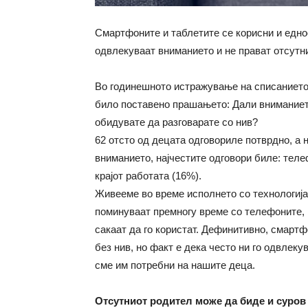
Смартфоните и таблетите се корисни и еднос
одвлекуваат вниманието и не прават отсутн
Во годинешното истражување на списанието H
било поставено прашањето: Дали вниманието
обидувате да разговарате со нив?
62 отсто од децата одговориле потврдно, а 
вниманието, најчестите одговори биле: теле
крајот работата (16%).
Живееме во време исполнето со технологија
поминуваат премногу време со телефоните, 
сакаат да го користат. Дефинитивно, смартф
без нив, но факт е дека често ни го одвлеку
сме им потребни на нашите деца.
Отсутниот родител може да биде и суро