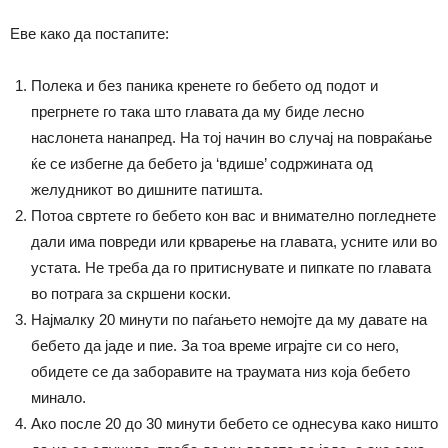
Еве како да постапите:
Полека и без паника кренете го бебето од подот и
прегрнете го така што главата да му биде лесно
наслонета нанапред. На тој начин во случај на повраќање
ќе се избегне да бебето ја ‘вдише’ содржината од
желудникот во дишните патишта.
Потоа свртете го бебето кон вас и внимателно погледнете
дали има
повреди или крварење на главата, усните или во
устата. Не треба да го притиснувате и пипкате по главата
во потрага за скршени коски.
Најмалку 20 минути по паѓањето немојте да му давате на
бебето да јаде и пие. За тоа време играјте си со него,
обидете се да заборавите на траумата низ која бебето
минало.
Ако после 20 до 30 минути бебето се однесува како ништо