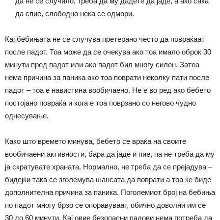
да не се случило, треба да му дадете да јаде, а ако сака
да спие, слободно нека се одмори.
Кај бебињата не се случува претерано често да повраќаат
после падот. Тоа може да се очекува ако тоа имало оброк 30
минути пред падот или ако падот бил многу силен. Затоа
нема причина за паника ако тоа поврати неколку пати после
падот – тоа е навистина вообичаено. Не е во ред ако бебето
постојано повраќа и кога е тоа поврзано со негово чудно
однесување.
Како што времето минува, бебето се враќа на своите
вообичаени активности, бара да јаде и пие, па не треба да му
ја скратувате храната. Нормално, не треба да се прејадува –
бидејќи така се зголемува шансата да поврати а тоа ќе биде
дополнителна причина за паника. Поголемиот број на бебиња
по падот многу брзо се опоравуваат, обично доволни им се
30 до 60 минути. Кај овие безопасни падови нема потреба да