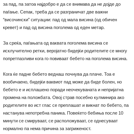
за пад, па затоа најдобро е да се внимава да не дојде до
паѓање. Сепак, треба да се разграничат две важни
“височински” ситуации: пад од мала висина (од обичен
кревет) и пад од висина поголема од еден метар.
За среќа, паѓањата од ваквата поголема висина се
исклучително ретки, веројатно бидејќи родителите се многу
попретпазливи кога го повиваат бебето на поголема висина.
Кога ќе падне бебето веднаш почнува да плаче. Тоа е
вообичаено, бидејќи ваквиот пад може да биде болен, но
бебето е и исплашено поради неочекуваната и непријатна
промена на положбата. Овој страв посебно кулминира ако
родителите во ист глас се преплашат и викнат по бебето, па
настанува непотребна паника. Повеќето бебиња после 10
минути се смируваат, се расположуваат, се однесуваат
нормално па нема причина за загриженост.