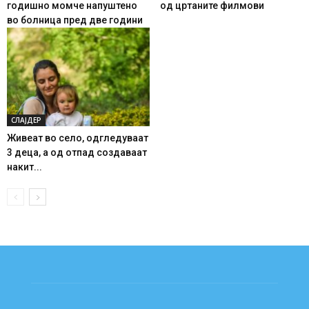
годишно момче напуштено
од цртаните филмови
во болница пред две години
СЛАЈДЕР
Живеат во село, одгледуваат
3 деца, а од отпад создаваат
накит...