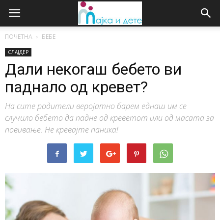
ПОЧЕТНА
БЕБЕ
СЛАЈДЕР
Дали некогаш бебето ви
паднало од кревет?
На сите родители веројатно барем еднаш им се
случило бебето да падне од креветот или од масата за
повивање. Не кревајте паника!