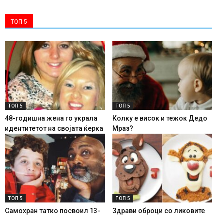
ТОП 5
ТОП 5
ТОП 5
48-годишна жена го украла
Колку е висок и тежок Дедо
идентитетот на својата ќерка
Мраз?
ТОП 5
ТОП 5
Самохран татко посвоил 13-
Здрави оброци со ликовите