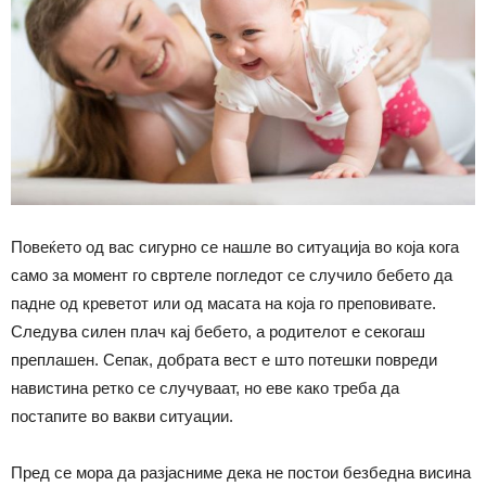
Повеќето од вас сигурно се нашле во ситуација во која кога
само за момент го свртеле погледот се случило бебето да
падне од креветот или од масата на која го преповивате.
Следува силен плач кај бебето, а родителот е секогаш
преплашен. Сепак, добрата вест е што потешки повреди
навистина ретко се случуваат, но еве како треба да
постапите во вакви ситуации.
Пред се мора да разјасниме дека не постои безбедна висина