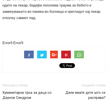
одите на лекар, бидејќи поголема траума за бебето е
заминувањето во паника во болница и прегледот кај лекар
отколку самиот пад.
Error9
Error9
Претходна статија
Следната статија
Хуманитарна трка за деца со
Дали имате дете што се
Даунов Синдром
расправа?