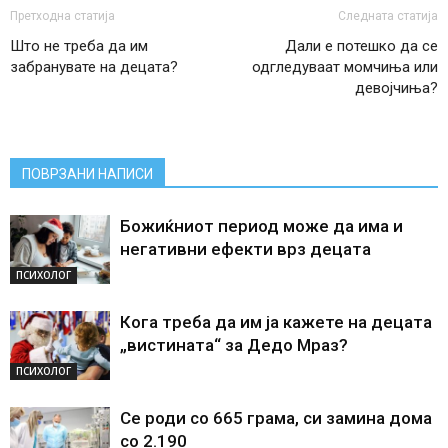
Претходна статија
Следната статија
Што не треба да им
Дали е потешко да се
забранувате на децата?
одгледуваат момчиња или
девојчиња?
ПОВРЗАНИ НАПИСИ
Божиќниот период може да има и
негативни ефекти врз децата
ПСИХОЛОГ
Кога треба да им ја кажете на децата
„вистината“ за Дедо Мраз?
ПСИХОЛОГ
Се роди со 665 грама, си замина дома
со 2.190