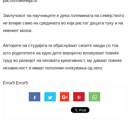
расположенијата.
Заклучокот на научниците е дека големината на семејството
не влијае само на средината во која растат децата туку и на
нивниот мозок.
Авторите на студијата ги објаснуваат своите наоди со тоа
што родителите на едно дете веројатно вложуваат повеќе
труд во развојот на неговата креативност, му даваат повеќе
независност и имаат поголеми очекувања од него.
Error9
Error9