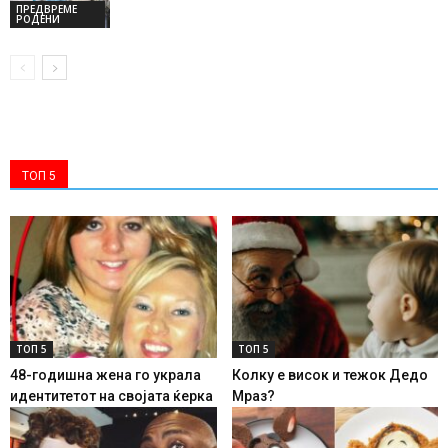
ПРЕДВРЕМЕ
РОДЕНИ
ТОП 5
ТОП 5
ТОП 5
48-годишна жена го украла
Колку е висок и тежок Дедо
идентитетот на својата ќерка
Мраз?