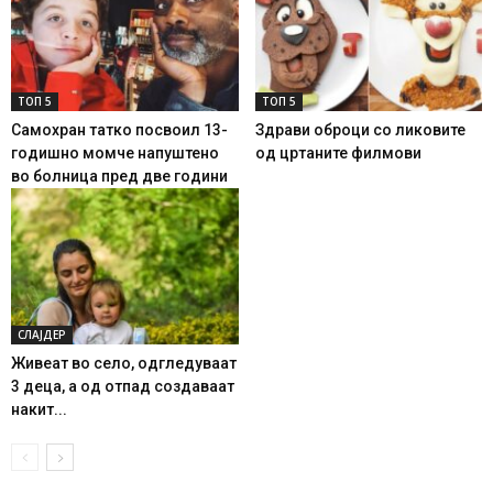
ТОП 5
ТОП 5
Самохран татко посвоил 13-
Здрави оброци со ликовите
годишно момче напуштено
од цртаните филмови
во болница пред две години
СЛАЈДЕР
Живеат во село, одгледуваат
3 деца, а од отпад создаваат
накит...