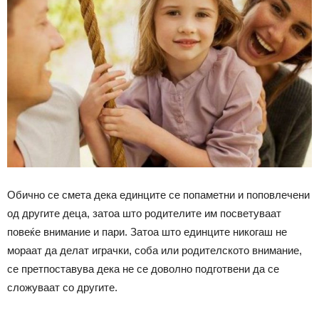
Обично се смета дека единците се попаметни и поповлечени
од другите деца, затоа што родителите им посветуваат
повеќе внимание и пари. Затоа што единците никогаш не
мораат да делат играчки, соба или родителското внимание,
се претпоставува дека не се доволно подготвени да се
сложуваат со другите.