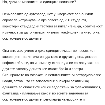
Но, дали се мозоците на единците поинакви?
Психолозите од Југозападниот универзитет во Чонгкинг
спровеле истражување врз повеќе од 250 студенти,
користејќи стандардни тестови за интелигенција, креативност
и личност за да го измерат нивниот коефициент и нивото на
согласување со другите.
Она што заклучиле е дека единците имаат во просек ист
коефициент на интелигенција како и другите деца, дека се
пофлексибилни, но и помалку склони да се согласуваат со
другите отколку децата кои имаат браќа и сестри.
Скенирањето на мозокот на испитаниците ги потврдило овие
наоди, затоа што се забележани значајни разлики кај
единците во областите кои се задолжени за флексибилност,
фантазија и планирање како и во зоните задолени за
согласување со другите, регулација на емоциите и