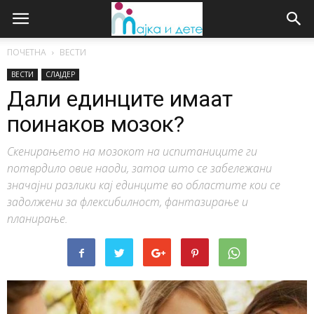
ПОЧЕТНА
ВЕСТИ
ВЕСТИ
СЛАЈДЕР
Дали единците имаат
поинаков мозок?
Скенирањето на мозокот на испитаниците ги
потврдило овие наоди, затоа што се забележани
значајни разлики кај единците во областите кои се
задолжени за флексибилност, фантазирање и
планирање.