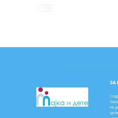
ЗА
Содр
Зако
на д
цели