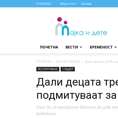
07/08/2026
Маркетинг
Архива
МАЈКА
И
ДЕТЕ
ПОЧЕТНА
ВЕСТИ
БРЕМЕНОСТ
ПОЧЕТНА
ВОСПИТУВАЊЕ
Дали децата треба да
ВОСПИТУВАЊЕ
СЛАЈДЕР
Дали децата тре
подмитуваат за 
Како да го натерате детето да јаде зе
родители.