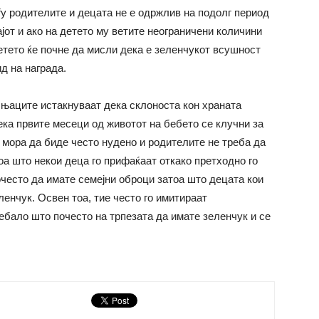
ѓу родителите и децата не е одржлив на подолг период
јот и ако на детето му ветите неограничени количини
детето ќе почне да мисли дека е зеленчукот всушност
д на награда.
чњаците истакнуваат дека склоноста кон храната
ека првите месеци од животот на бебето се клучни за
 мора да биде често нудено и родителите не треба да
оа што некои деца го прифаќаат откако претходно го
очесто да имате семејни оброци затоа што децата кои
еленчук. Освен тоа, тие често го имитираат
ебало што почесто на трпезата да имате зеленчук и се