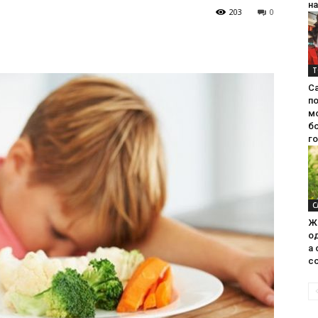
на
203
0
Т
С
п
м
б
г
С
Ж
од
а 
со