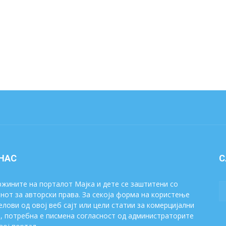
 НАС
С
жините на порталот Мајка и дете се заштитени со
нот за авторски права. За секоја форма на користење
елови од овој веб сајт или цели статии за комерцијални
, потребна е писмена согласност од администраторите