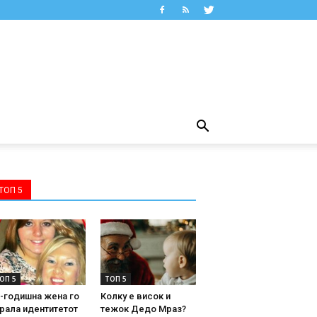
ТОП 5
ОП 5
ТОП 5
-годишна жена го
Колку е висок и
рала идентитетот
тежок Дедо Мраз?