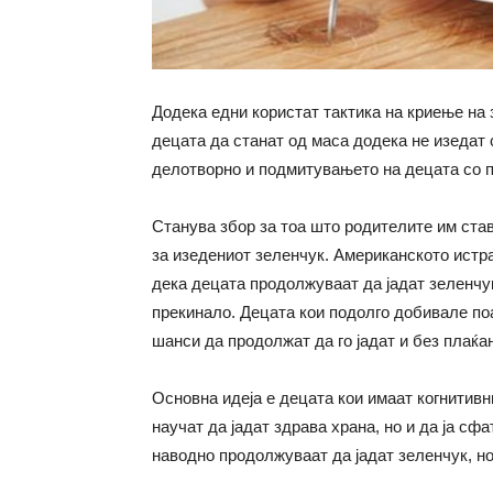
Додека едни користат тактика на криење на 
децата да станат од маса додека не изедат 
делотворно и подмитувањето на децата со п
Станува збор за тоа што родителите им став
за изедениот зеленчук. Американското истр
дека децата продолжуваат да јадат зеленчу
прекинало. Децата кои подолго добивале по
шанси да продолжат да го јадат и без плаќа
Основна идеја е децата кои имаат когнитивн
научат да јадат здрава храна, но и да ја сф
наводно продолжуваат да јадат зеленчук, но