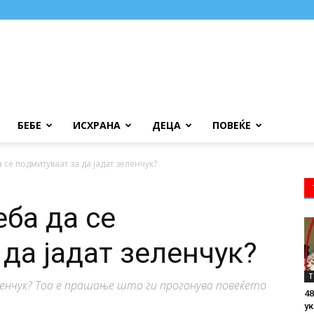
БЕБЕ
ИСХРАНА
ДЕЦА
ПОВЕЌЕ
 се подмитуваат за да јадат зеленчук?
ба да се
да јадат зеленчук?
Т
ленчук? Тоа е прашање што ги прогонува повеќето
48
ук