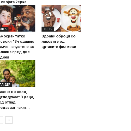
 својата ќерка
ОП 5
ТОП 5
амохран татко
Здрави оброци со
освоил 13-годишно
ликовите од
омче напуштено во
цртаните филмови
олница пред две
одини
ЛАЈДЕР
ивеат во село,
гледуваат 3 деца,
од отпад
здаваат накит...