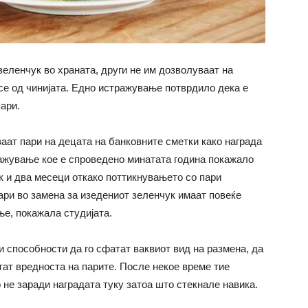
зеленчук во храната, други не им дозволуваат на
се од чинијата. Едно истражување потврдило дека е
ари.
аат пари на децата на банковните сметки како награда
ажување кое е спроведено минатата година покажало
к и два месеци откако поттикнувањето со пари
ари во замена за изедениот зеленчук имаат повеќе
ње, покажала студијата.
и способности да го сфатат ваквиот вид на размена, да
атат вредноста на парите. После некое време тие
 не заради наградата туку затоа што стекнале навика.