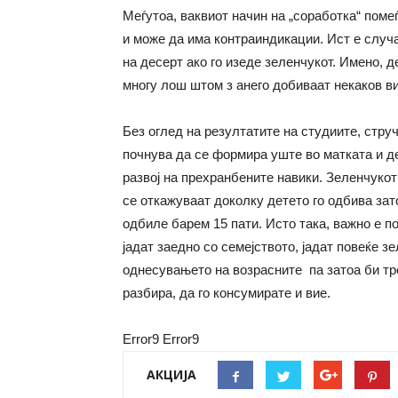
Меѓутоа, ваквиот начин на „соработка“ поме
и може да има контраиндикации. Ист е случа
на десерт ако го изеде зеленчукот. Имено, 
многу лош штом з анего добиваат некаков ви
Без оглед на резултатите на студиите, стру
почнува да се формира уште во матката и д
развој на прехранбените навики. Зеленчукот
се откажуваат доколку детето го одбива зат
одбиле барем 15 пати. Исто така, важно е п
јадат заедно со семејството, јадат повеќе з
однесувањето на возрасните па затоа би тр
разбира, да го консумирате и вие.
Error9
Error9
АКЦИЈА