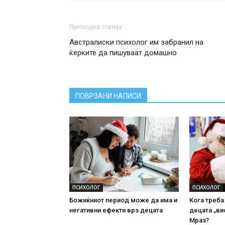
Претходна статија
Австралиски психолог им забранил на
ќерките да пишуваат домашно
ПОВРЗАНИ НАПИСИ
ПСИХОЛОГ
ПСИХОЛОГ
Божиќниот период може да има и
Кога треба
негативни ефекти врз децата
децата „ви
Мраз?