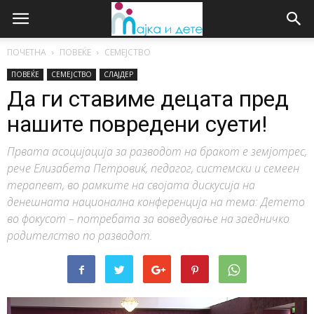
ПОЧЕТНА
ПОВЕЌЕ
СЕМЕЈСТВО
ПОВЕЌЕ
СЕМЕЈСТВО
СЛАЈДЕР
Да ги ставиме децата пред
нашите повредени суети!
Првата асоцијација за разводот на бракот е земјотрес,
рече Елизабета Петровиќ, педагог, системски и семеен
терапевт, во рамките на својата дискусија на
денешната национална конференција на тема: Детето
во фокусот – потребата за воведување на заедничко
родителство по разводот.