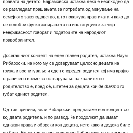
правата на детето, Бајрамовска истакна дека е неопходно да
се разгледаат прашањата за потребата од менување на
семејното законодавство, што покажува практиката и како да
се подобри функционирањето на институциите за чија
неефикасност говорат и податоците на народниот
правобранител.
Досегашниот концепт на еден главен родител, истакна Наум
Рибароски, на кого му се доверуваат целосно децата на
грижа и воспитување и еден спореден родител кој има крајно
ограничено време за остварување на квалитетно
родителство е, пред сѐ, штетен за децата кои
де факто
го
губат едниот родител.
Од тие причини, вели Рибароски, предлагаме нов концепт со
кој двата родитела, и по развод, ќе продолжат да имаат
еднакви права и обврски кон децата, исто како и додека биле
во брак. Едноставно ние, подвлече Рибароски, не сакаме да