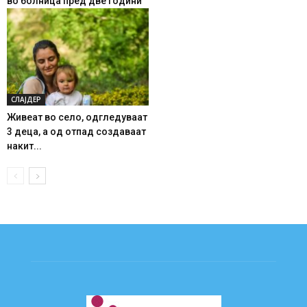
во болница пред две години
СЛАЈДЕР
Живеат во село, одгледуваат
3 деца, а од отпад создаваат
накит...