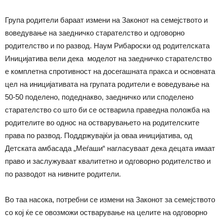
Група родители бараат измени на Законот на семејството и
воведување на заедничко старателство и одговорно
родителство и по развод. Наум Рибароски од родителската
Иницијатива вели дека моделот на заедничко старателство
е комплетна спротивност на досегашната пракса и основната
цел на иницијативата на групата родители е воведување на
50-50 поделено, подеднакво, заедничко или споделено
старателство со што би се остварила праведна положба на
родителите во однос на остварувањето на родителските
права по развод. Поддржувајќи ја оваа иницијатива, од
Детската амбасада „Меѓаши“ нагласуваат дека децата имаат
право и заслужуваат квалитетно и одговорно родителство и
по разводот на нивните родители.
Во таа насока, потребни се измени на Законот за семејството
со кој ќе се овозможи остварување на целите на одговорно