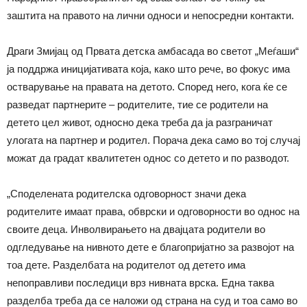
заштита на правото на лични односи и непосредни контакти.
Драги Змијац од Првата детска амбасада во светот „Меѓаши“
ја поддржа иницијативата која, како што рече, во фокус има
остварување на правата на детото. Според него, кога ќе се
разведат партнерите – родителите, тие се родители на
детето цел живот, односно дека треба да ја разграничат
улогата на партнер и родител. Порача дека само во тој случај
можат да градат квалитетен однос со детето и по разводот.
„Споделената родителска одговорност значи дека
родителите имаат права, обврски и одговорности во однос на
своите деца. Инволвирањето на двајцата родители во
одгледување на нивното дете е благопријатно за развојот на
тоа дете. Разделбата на родителот од детето има
непоправливи последици врз нивната врска. Една таква
разделба треба да се наложи од страна на суд и тоа само во