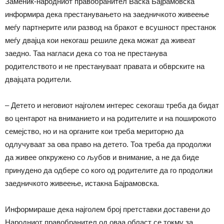
Заменик-народниот правобранител Васка Бајрамовска
информира дека престанувањето на заедничкото живеење
меѓу партнерите или развод на бракот е всушност престанок
меѓу двајца кои некогаш решиле дека можат да живеат
заедно. Таа нагласи дека со тоа не престанува
родителството и не престануваат правата и обврските на
двајцата родители.
– Детето и неговиот најголем интерес секогаш треба да бидат
во центарот на вниманието и на родителите и на поширокото
семејство, но и на органите кои треба мериторно да
одлучуваат за ова право на детето. Тоа треба да продолжи
да живее опкружено со љубов и внимание, а не да биде
принудено да одбере со кого од родителите да го продолжи
заедничкото живеење, истакна Бајрамовска.
Информираше дека најголем број претставки доставени до
Народниот правобранител од оваа област се токму за