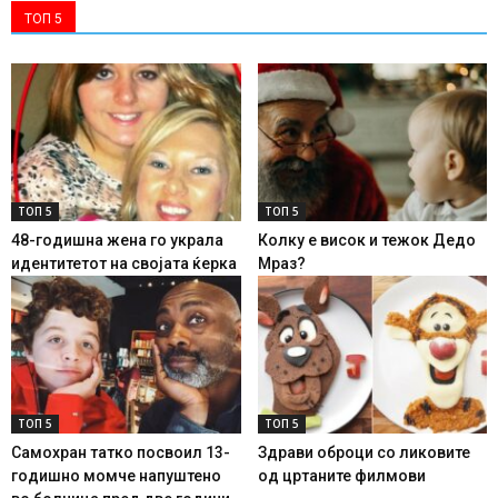
ТОП 5
ТОП 5
ТОП 5
48-годишна жена го украла
Колку е висок и тежок Дедо
идентитетот на својата ќерка
Мраз?
ТОП 5
ТОП 5
Самохран татко посвоил 13-
Здрави оброци со ликовите
годишно момче напуштено
од цртаните филмови