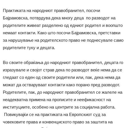
Практиката на народниот правобранител, посочи
Бајрамовска, потврдува дека многу деца по разводот на
родителите живеат разделено од едниот родител и воопшто
немаат контакти. Како што посочи Бајрамовска, претставки
за нарушување на родителското право не поднесувале само
родителите туку и децата.
Во своите обраќања до народниот правобранител, децата го
изразувале и својот страв дека по разводот веќе нема да се
гледаат со еден од своите родители или, пак, дека нема да
можат да остваруваат контакти како порано пред разводот.
Родителите, пак, до народниот правобранител се жалеле на
неадекватна примена на прописите и неефикасност на
институциите, особено на центрите за социјална работа.
Повикувајќи се на практиката на Европскиот суд за
човековите права и конвенциското право за заштита на