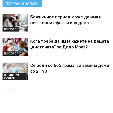
ПОВРЗАНИ НАПИСИ
Божиќниот период може да има и
негативни ефекти врз децата
ПСИХОЛОГ
Кога треба да им ја кажете на децата
„вистината“ за Дедо Мраз?
ПСИХОЛОГ
Се роди со 665 грама, си замина дома
со 2.190
ПРЕДВРЕМЕ
РОДЕНИ