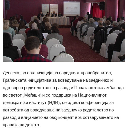
Денеска, во организација на народниот правобранител,
Граѓанската иницијатива за воведување на заедничко и
одговорно родителство по развод и Првата детска амбасада
во светот „Меѓаши“ и со поддршка на Националниот
демократски институт (НДИ), се одржа конференција за
потребата од воведување на заедничко родителство по
развод и влијанието на овој концепт врз остварувањето на
правата на детето.