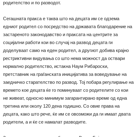
родителство и по разводот.
Сегашната пракса е таква што на децата им се одзема
едниот родител со посредство на државата благодарение на
застареното законодавство и праксата на центрите за
социјални работи кои во случај на развод децата ги
доделуваат само на еден родител, а другиот добива крајно
рестриктивни видувања со што нема можност да оствари
нормално родителство, истакна Наум Рибароски,
претставник на граѓанската иницијатива за воведување на
заедничко старателство по развод. Тој побара регулирање на
времето кое децата ќе го поминуваат со родителите со кои
не живеат, односно минимум загарантирано време од една
третина или околу 120 дена годишно. Со овие права на
децата, како што рече, ќе им се овозможи да ги имаат двата
родители, а и ќе се намалат разводите.