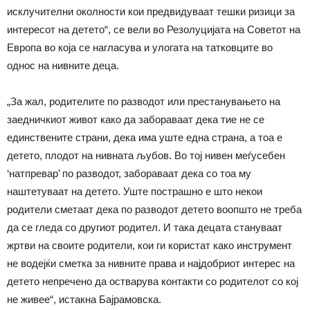
исклучителни околности кои предвидуваат тешки ризици за
интересот на детето“, се вели во Резолуцијата на Советот на
Европа во која се нагласува и улогата на татковците во
однос на нивните деца.
„За жал, родителите по разводот или престанувањето на
заедничкиот живот како да забораваат дека тие не се
единствените страни, дека има уште една страна, а тоа е
детето, плодот на нивната љубов. Во тој нивен меѓусебен
‘натпревар’ по разводот, забораваат дека со тоа му
наштетуваат на детето. Уште пострашно е што некои
родители сметаат дека по разводот детето воопшто не треба
да се гледа со другиот родител. И така децата стануваат
жртви на своите родители, кои ги користат како инструмент
не водејќи сметка за нивните права и најдобриот интерес на
детето непречено да остварува контакти со родителот со кој
не живее“, истакна Бајрамовска.