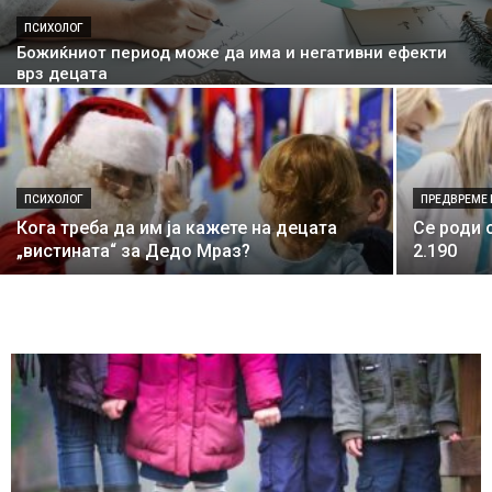
ПСИХОЛОГ
Божиќниот период може да има и негативни ефекти
врз децата
ПСИХОЛОГ
ПРЕДВРЕМЕ
Кога треба да им ја кажете на децата
Се роди 
„вистината“ за Дедо Мраз?
2.190