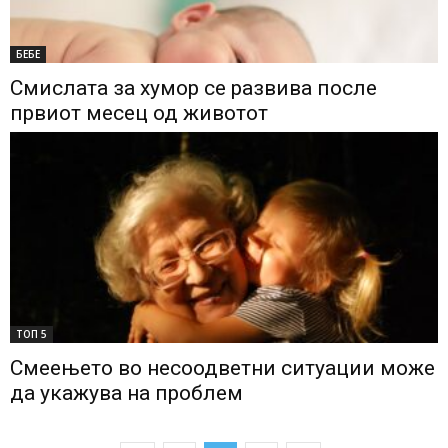
БЕБЕ
Смислата за хумор се развива после
првиот месец од животот
ТОП 5
Смеењето во несоодветни ситуации може
да укажува на проблем