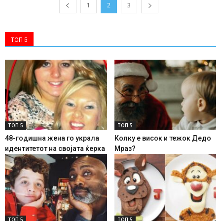
1
2
3
ТОП 5
ТОП 5
ТОП 5
48-годишна жена го украла
Колку е висок и тежок Дедо
идентитетот на својата ќерка
Мраз?
ТОП 5
ТОП 5