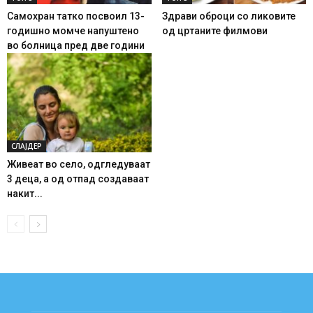
Самохран татко посвоил 13-
Здрави оброци со ликовите
годишно момче напуштено
од цртаните филмови
во болница пред две години
СЛАЈДЕР
Живеат во село, одгледуваат
3 деца, а од отпад создаваат
накит...