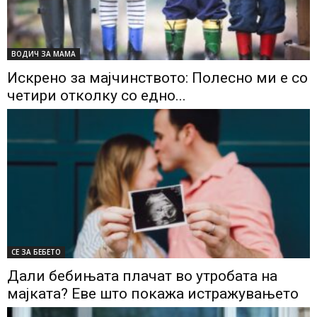
ВОДИЧ ЗА МАМА
Искрено за мајчинството: Полесно ми е со
четири отколку со едно...
СЕ ЗА БЕБЕТО
Дали бебињата плачат во утробата на
мајката? Еве што покажа истражувањето