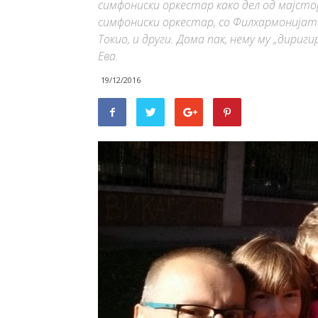
симфониски оркестар како дел од мајстор
симфониски оркестар, со Филхармонијат
Токио, и други. Дома пак, нему му „дир
Ева.
19/12/2016