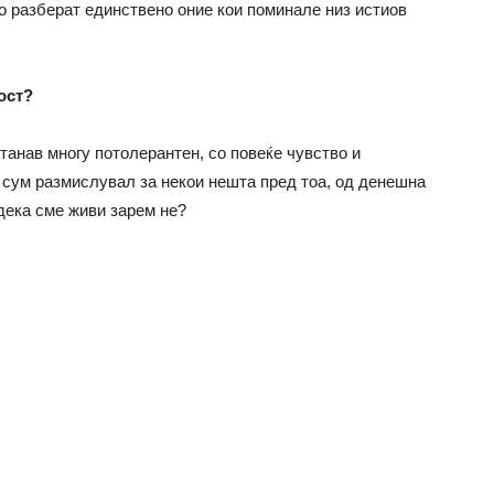
о разберат единствено оние кои поминале низ истиов
ост?
станав многу потолерантен, со повеќе чувство и
о сум размислувал за некои нешта пред тоа, од денешна
дека сме живи зарем не?