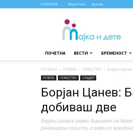
07/08/2026
Маркетинг
Архива
МАЈКА
И
ДЕТЕ
ПОЧЕТНА
ВЕСТИ
БРЕМЕНОСТ
ПОЧЕТНА
ПОВЕЌЕ
СЕМЕЈСТВО
Борјан Цанев
ПОВЕЌЕ
СЕМЕЈСТВО
СЛАЈДЕР
Борјан Цанев: 
добиваш две
Борјан Цанев е главен диригент на Маке
реномирани солисти, а освен со македон