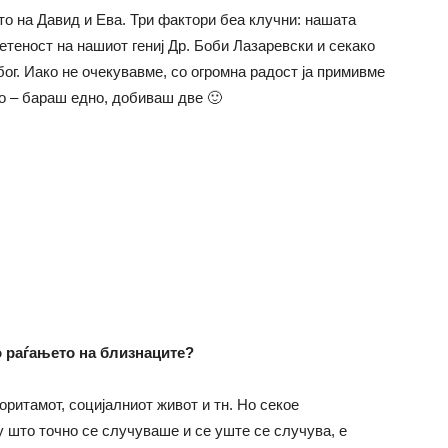
ето на Давид и Ева. Три фактори беа клучни: нашата
ветеност на нашиот гениј Др. Боби Лазаревски и секако
ог. Иако не очекувавме, со огромна радост ја примивме
о – бараш едно, добиваш две 🙂
о раѓањето на близнаците?
оритамот, социјалниот живот и тн. Но секое
 што точно се случуваше и се уште се случува, е