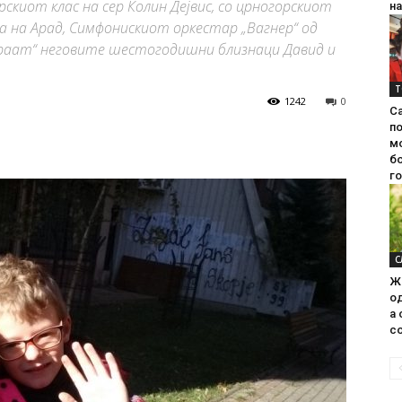
скиот клас на сер Колин Дејвис, со црногорскиот
на
а на Арад, Симфонискиот оркестар „Вагнер“ од
игираат“ неговите шестогодишни близнаци Давид и
Т
1242
0
С
п
м
б
г
С
Ж
од
а 
со