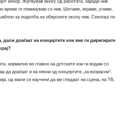
јот избор. Жртвував многу од работата, заради нив
о време го поминувам со нив. Шетаме, играме, учиме,
шаблон за поделба на обврските околу нив. Секогаш по
, дали доаѓаат на концертите кои вие ги диригирате
 крај?
ти, нормално во главно на детските кои ги водам со
 да доаѓаат и на некои од концертите „за возрасни“.
ја, од мали се научени да ме гледаат на сцена, на ТВ,