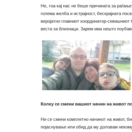
Не, тоа кај нас не беше причината за раѓањ
голема желба и истрајност, бескрајната пос
веројатно главниот координатор-севишниот б
веста за близнаци. Зарем има нешто поубав
Колку се смени вашиот начин на живот п
Ни се смени комплетно начинот на живот, би
појаснување или обид да му доловам некому