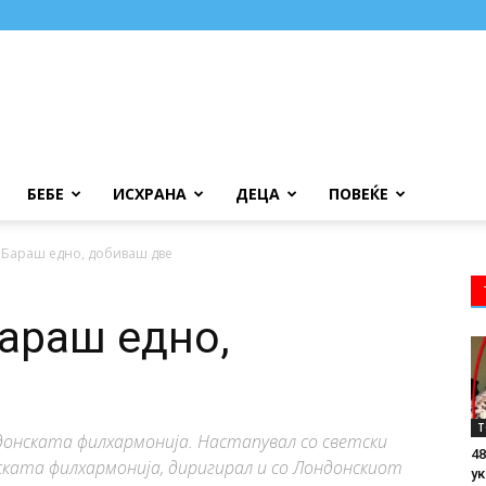
БЕБЕ
ИСХРАНА
ДЕЦА
ПОВЕЌЕ
: Бараш едно, добиваш две
Бараш едно,
Т
донската филхармонија. Настапувал со светски
48
ската филхармонија, диригирал и со Лондонскиот
ук