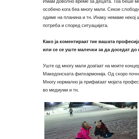
Имам доволно време за децата. Тоа беше мо
особено кога беа многу мали. Секое слободн
одиме на планина и тн. Инаку немаме некој 
потреба и според ситуацијата.
Како ја коментираат тие вашата професија
или се се уште малечки за да доседат до
Уште од многу мали доаѓаат на моите концер
Македонската филхармонија. Од скоро почнаа
Многу нормално ја прифаќаат мојата професи
во медиуми и тн.