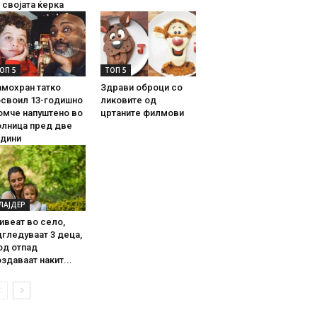
 својата ќерка
ОП 5
ТОП 5
амохран татко
Здрави оброци со
освоил 13-годишно
ликовите од
омче напуштено во
цртаните филмови
олница пред две
одини
ЛАЈДЕР
ивеат во село,
гледуваат 3 деца,
од отпад
здаваат накит...