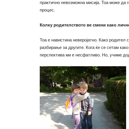
практично невозможна мисија. Тоа може да г
процес.
Колку родителството ве смени како личн
Тоа е навистина неверојатно. Како родител 
разбирање за другите. Кога ќе се сетам как
перспектива ми е несфатливо. Но, учиме до