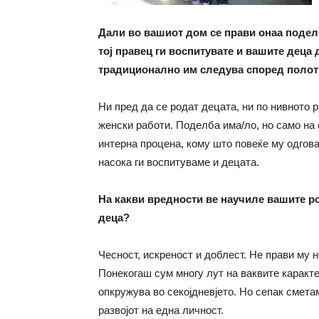
Дали во вашиот дом се прави онаа подел
тој правец ги воспитувате и вашите деца 
традиционално им следува според полот
Ни пред да се родат децата, ни по нивното
женски работи. Поделба има/ло, но само на 
интерна процена, кому што повеќе му одгова
насока ги воспитуваме и децата.
На какви вредности ве научиле вашите ро
деца?
Чесност, искреност и доблест. Не прави му н
Понекогаш сум многу лут на ваквите каракте
опкружува во секојдневјето. Но сепак смета
развојот на една личност.