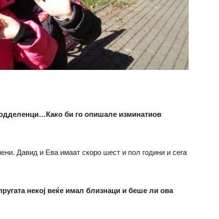
воодделенци…Како би го опишале изминатиов
ни. Давид и Ева имаат скоро шест и пол години и сега
пругата некој веќе имал близнаци и беше ли ова