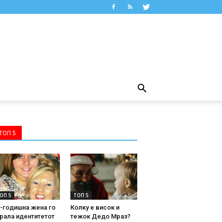
ТОП 5
ОП 5
ТОП 5
-годишна жена го
Колку е висок и
рала идентитетот
тежок Дедо Мраз?