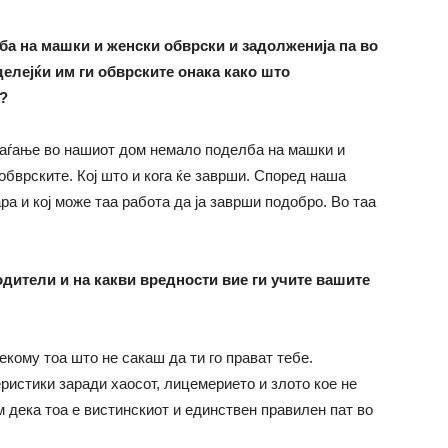
ба на машки и женски обврски и задолженија па во
делејќи им ги обврските онака како што
?
 раѓање во нашиот дом немало поделба на машки и
обврските. Кој што и кога ќе заврши. Според наша
ра и кој може таа работа да ја заврши подобро. Во таа
дители и на какви вредности вие ги учите вашите
екому тоа што не сакаш да ти го прават тебе.
ристики заради хаосот, лицемерието и злото кое не
м дека тоа е вистинскиот и единствен правилен пат во