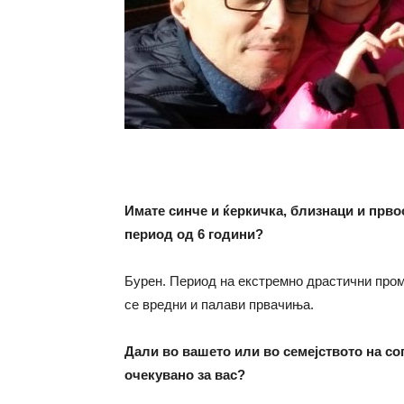
Имате синче и ќеркичка, близнаци и пр
период од 6 години?
Бурен. Период на екстремно драстични проме
се вредни и палави првачиња.
Дали во вашето или во семејството на со
очекувано за вас?