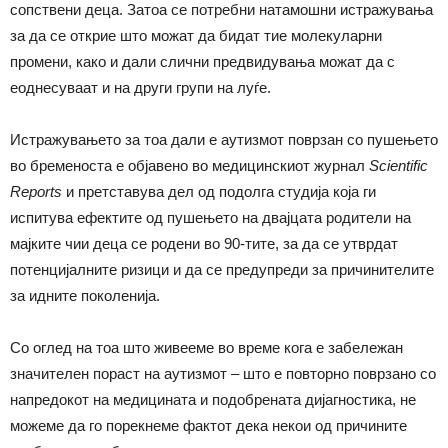
сопствени деца. Затоа се потребни натамошни истражувања
за да се открие што можат да бидат тие молекуларни
промени, како и дали слични предвидувања можат да с
еоднесуваат и на други групи на луѓе.
Истражувањето за тоа дали е аутизмот поврзан со пушењето
во бременоста е објавено во медицинскиот журнал
Scientific
Reports
и претставува дел од подолга студија која ги
испитува ефектите од пушењето на двајцата родители на
мајките чии деца се родени во 90-тите, за да се утврдат
потенцијалните ризици и да се предупреди за причинителите
за идните поколенија.
Со оглед на тоа што живееме во време кога е забележан
значителен пораст на аутизмот – што е повторно поврзано со
напредокот на медицината и подобрената дијагностика, не
можеме да го порекнеме фактот дека некои од причините