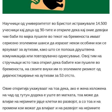
Научници од универзитетот во Бристол истражувале 14.500
учесници кај деца од 90-тите и откриле дека кај оние девојки
чии баби по мајка пушеле во текот на бременоста имаат
сериозно зголемени шанси да изразат некои особини кои се
врзуваат за аутизам, како што се полоша друштвена
комуникација или повторувачко однесување. Овој тим на
стручњаци исто така открил дека бабите кои пушеле во
бременоста, на своите внуки им го зголемиле ризикот од
дијагностицирање на аутизам за 53 отсто.
Овие откритија укажуваат на тоа дека, ако е жена изложена
на чад од тутун додека е уште вп матката, тоа може да
влијае на нејзините јајце клетки во развојот, а со тоа и на
промени кои можат да влијаат и на развојот на нејзините