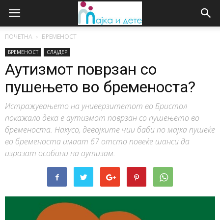
ПОЧЕТНА
БРЕМЕНОСТ
БРЕМЕНОСТ
СЛАЈДЕР
Аутизмот поврзан со
пушењето во бременоста?
Истражувањето на универзитетот во Бристол
покажало дека е аутизмот поврзан со пушењето во
бременоста. Накусо, девојките чии баби по мајка пушеќе
во бременоста имаат 67 отсто повеќе шанси да
изразат особини на аутизам.