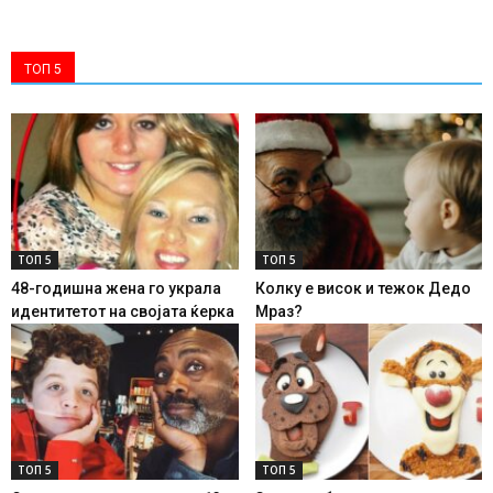
ТОП 5
ТОП 5
ТОП 5
48-годишна жена го украла
Колку е висок и тежок Дедо
идентитетот на својата ќерка
Мраз?
ТОП 5
ТОП 5