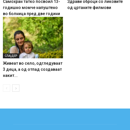
Самохран татко посвоил 13-
Здрави оброци со ликовите
годишно момче напуштено
од цртаните филмови
во болница пред две години
СЛАЈДЕР
Живеат во село, одгледуваат
3 деца, а од отпад создаваат
накит...