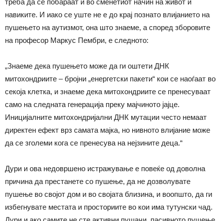
треба да се побараат и во сменетиот начин на живот и
навиките. И иако се уште не е до крај познато влијанието на
пушењето на аутизмот, она што знаеме, а според зборовите
на професор Маркус Пембри, е следното:
„Знаеме дека пушењето може да ги оштети ДНК
митохондриите – бројни „енергетски пакети“ кои се наоѓаат во
секоја клетка, и знаеме дека митохондриите се пренесуваат
само на следната генерација преку мајчиното јајце.
Иницијалните митохондријални ДНК мутации често немаат
директен ефект врз самата мајка, но нивното влијание може
да се зголеми кога се пренесува на нејзините деца.“
Дури и ова недовршено истражување е повеќе од доволна
причина да престанете со пушење, да не дозволувате
пушење во својот дом и во својата близина, и воопшто, да ги
избегнувате местата и просториите во кои има тутунски чад.
Дури и ако самите не сте активни пушачи, пасивното пушење