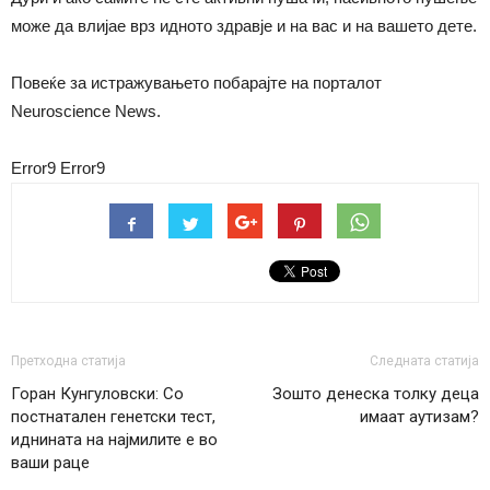
може да влијае врз идното здравје и на вас и на вашето дете.
Повеќе за истражувањето побарајте на порталот
Neuroscience News.
Error9
Error9
Претходна статија
Следната статија
Горан Кунгуловски: Со
Зошто денеска толку деца
постнатален генетски тест,
имаат аутизам?
иднината на најмилите е во
ваши раце