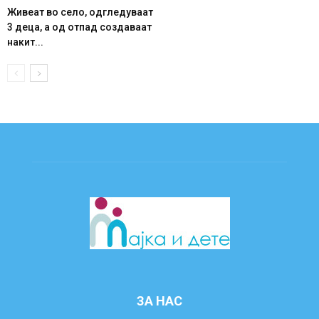
Живеат во село, одгледуваат
3 деца, а од отпад создаваат
накит...
ЗА НАС