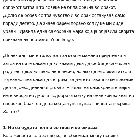
сопругот затоа што повеќе не била среќна во бракот.
„Долго се борев со тоа чувство и во брак останував само
поради детето. Да знаев барем порано колку ќе ми биде
убави“, ијавила една самохрана мајка која ја објавила својата
приказна на порталот Your Tango.
„Понекогаш ми е толку жал за моите мажени пријателки и
затоа на сите сакам да ви кажам дека да се биде самохран
родител дефинитивно не е лесно, но ако детето има татко и
тој навистина сака да се грижи за детето такашто ќе преземе
дел од секојдневниот „товар“ – тогаш на самохраните мајки
им е веројатно дури и подобро отколку на оние кои живеат во
несреќен брак, со деца кои ја чувствуваат нивната несреќа“.
Зошто?
1.
Не се будите полна со гнев и со омраза
Кога живеете во брак во кој ве обземаат многу повеќе