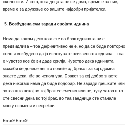
околности. И сега, кога децата не се дома, време е за нив,
време е за дружење со вашите најдобри пријателки.
Возбудена сум заради својата иднина
Нема да кажам дека кога сте во брак иднината ви е
предвидлива – тоа дефинитивно не е, но да се биде повторно
соло и возбудено да ја исчекувате неизвесната иднина – тоа
е чувство кое ќе ви даде крилја. Чувство дека иднината
можеби ќе донесе нешто повеќе од бракот за кој одамна
знаете дека нбе ве исполнува. Бракот за кој добро знаете
дека никогаш нема да биде подобар. Не заради грешките или
затоа што некој во тој брак се сменил или не, туку затоа што
сте свесни дека во тој брак, во таа заедница сте станале
многу осамени и несреќни.
Error9
Error9