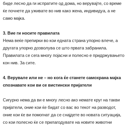
биде лесно да ги испратите од дома, но верувајте, со време
ќе почнете да уживате во нив како жена, индивидуа, а не
само мајка.
3. Вие ги носите правилата
Нема веќе препирки во кои едната страна упорно влече, а
другата упорно дозволува се што првата забранила.
Правилата се сега многу појасни и полесно е придржувањето
кон нив. За сите.
4.
Верувале или не
–
но кога ќе станете самохрана мајка
спознавате кои ви се вистински пријатели
Сигурно нема да ви е многу лесно ако немате круг на такви
пријатели, оние кои ќе бидат со вас во текот на разводот,
оние кои ќе ви помогнат да се снајдете во новата ситуација,
со кои полесно ќе се прилагодувате на новите животни