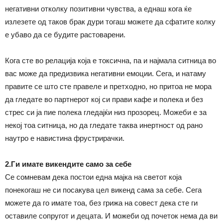
негативни отколку позитивни чувства, а еднаш кога ќе
излезете од таков брак дури тогаш можете да сфатите колку
е убаво да се будите растоварени.
Кога сте во релација која е токсична, па и најмала ситница во
вас може да предизвика негативни емоции. Сега, и натаму
правите се што сте правеле и претходно, но притоа не мора
да гледате во партнерот кој си прави кафе и полека и без
стрес си ја пие полека гледајќи низ прозорец. Можеби е за
некој тоа ситница, но да гледате таква инертност од рано
наутро е навистина фрустрирачки.
2.
Ги имате викендите само за себе
Се сомневам дека постои една мајка на светот која
понекогаш не си посакува цел викенд сама за себе. Сега
можете да го имате тоа, без грижа на совест дека сте ги
оставиле сопругот и децата. И можеби од почеток нема да ви