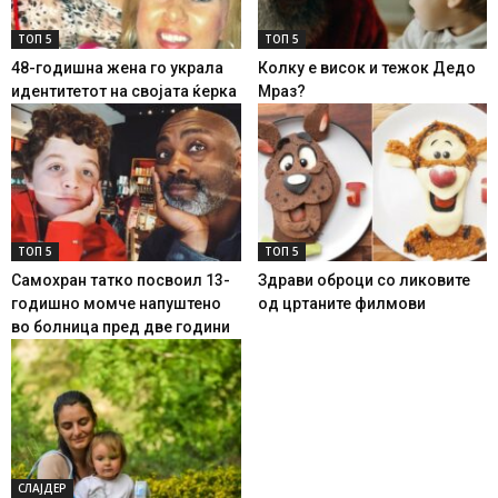
ТОП 5
ТОП 5
48-годишна жена го украла
Колку е висок и тежок Дедо
идентитетот на својата ќерка
Мраз?
ТОП 5
ТОП 5
Самохран татко посвоил 13-
Здрави оброци со ликовите
годишно момче напуштено
од цртаните филмови
во болница пред две години
СЛАЈДЕР