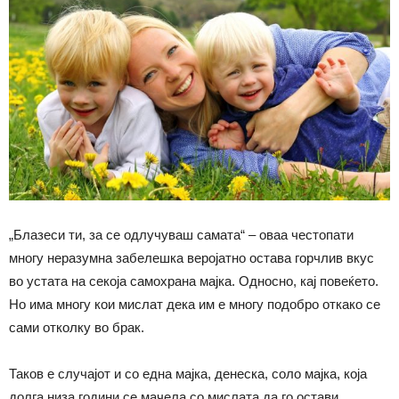
„Блазеси ти, за се одлучуваш самата“ – оваа честопати
многу неразумна забелешка веројатно остава горчлив вкус
во устата на секоја самохрана мајка. Односно, кај повеќето.
Но има многу кои мислат дека им е многу подобро откако се
сами отколку во брак.
Таков е случајот и со една мајка, денеска, соло мајка, која
долга низа години се мачела со мислата да го остави