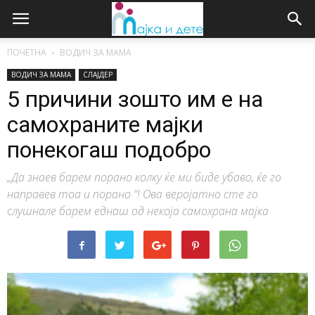
ПОЧЕТНА
ВОДИЧ ЗА МАМА
ВОДИЧ ЗА МАМА
СЛАЈДЕР
5 причини зошто им е на
самохраните мајки
понекогаш подобро
„Да знаев барем порано колку ќе ми биде убаво, ќе го
направев тоа и порано “! Ова веројатно сте го
слушнале барем еднаш од некоја самохрана мајка