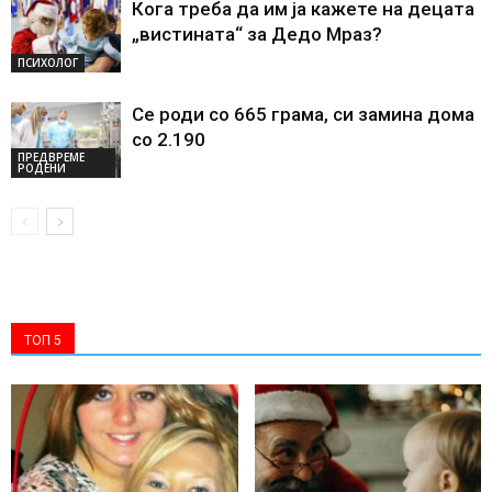
Кога треба да им ја кажете на децата
„вистината“ за Дедо Мраз?
ПСИХОЛОГ
Се роди со 665 грама, си замина дома
со 2.190
ПРЕДВРЕМЕ
РОДЕНИ
ТОП 5