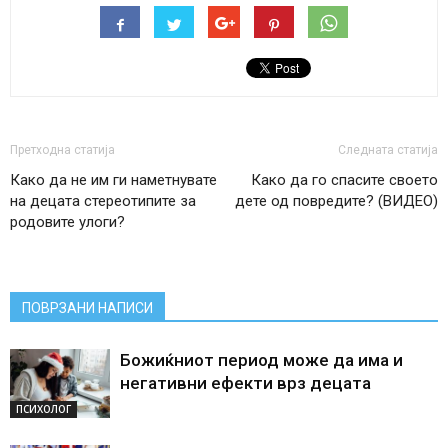
Претходна статија
Следната статија
Како да не им ги наметнувате
Како да го спасите своето
на децата стереотипите за
дете од повредите? (ВИДЕО)
родовите улоги?
ПОВРЗАНИ НАПИСИ
Божиќниот период може да има и
негативни ефекти врз децата
ПСИХОЛОГ