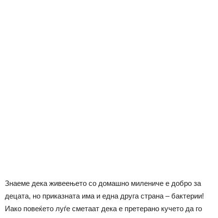
Знаеме дека живеењето со домашно милениче е добро за
децата, но приказната има и една друга страна – бактерии!
Иако повеќето луѓе сметаат дека е претерано кучето да го