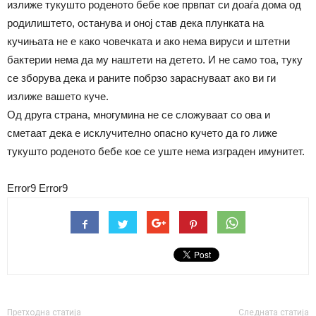
излиже тукушто роденото бебе кое првпат си доаѓа дома од
родилиштето, останува и оној став дека плунката на
кучињата не е како човечката и ако нема вируси и штетни
бактерии нема да му наштети на детето. И не само тоа, туку
се зборува дека и раните побрзо зараснуваат ако ви ги
излиже вашето куче.
Од друга страна, многумина не се сложуваат со ова и
сметаат дека е исклучително опасно кучето да го лиже
тукушто роденото бебе кое се уште нема изграден имунитет.
Error9
Error9
Претходна статија
Следната статија