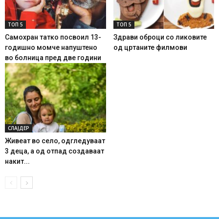
ТОП 5
ТОП 5
Самохран татко посвоил 13-
Здрави оброци со ликовите
годишно момче напуштено
од цртаните филмови
во болница пред две години
СЛАЈДЕР
Живеат во село, одгледуваат
3 деца, а од отпад создаваат
накит...