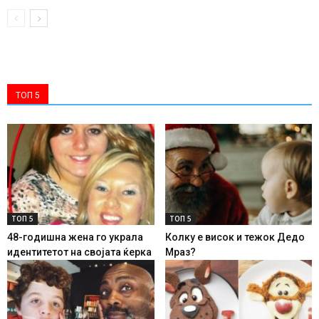
ТОП 5
ТОП 5
ТОП 5
48-годишна жена го украла
Колку е висок и тежок Дедо
идентитетот на својата ќерка
Мраз?