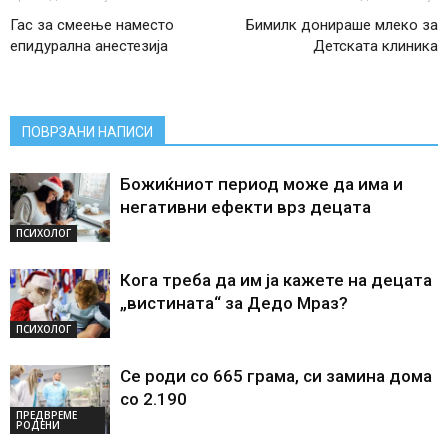
Гас за смеење наместо
Бимилк донираше млеко за
епидурална анестезија
Детската клиника
ПОВРЗАНИ НАПИСИ
Божиќниот период може да има и
негативни ефекти врз децата
ПСИХОЛОГ
Кога треба да им ја кажете на децата
„вистината“ за Дедо Мраз?
ПСИХОЛОГ
Се роди со 665 грама, си замина дома
со 2.190
ПРЕДВРЕМЕ
РОДЕНИ