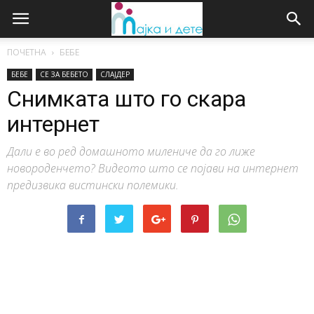
ПОЧЕТНА
БЕБЕ
БЕБЕ
СЕ ЗА БЕБЕТО
СЛАЈДЕР
Снимката што го скара
интернет
Дали е во ред домашното милениче да го лиже
новороденчето? Видеото што се појави на интернет
предизвика вистински полемики.