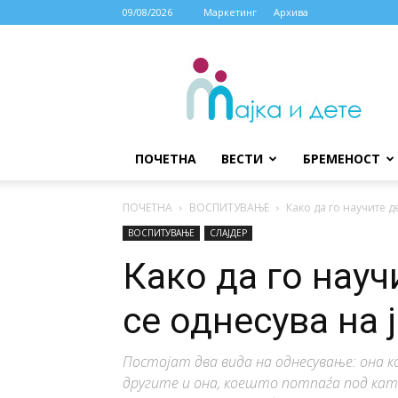
09/08/2026
Маркетинг
Архива
МАЈКА
И
ДЕТЕ
ПОЧЕТНА
ВЕСТИ
БРЕМЕНОСТ
ПОЧЕТНА
ВОСПИТУВАЊЕ
Како да го научите д
ВОСПИТУВАЊЕ
СЛАЈДЕР
Како да го науч
се однесува на 
Постојат два вида на однесување: она 
другите и она, коешто потпаѓа под ка