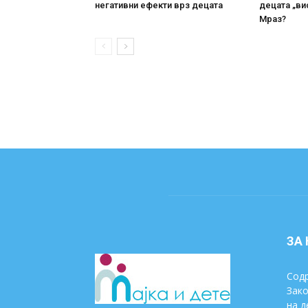
негативни ефекти врз децата
децата „ви
Мраз?
ЗА
Содр
Зако
на д