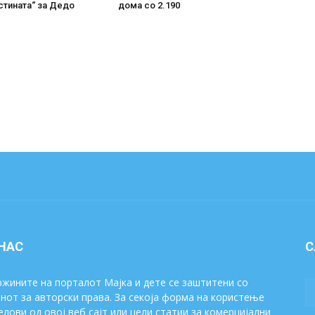
стината“ за Дедо
дома со 2.190
 НАС
С
жините на порталот Мајка и дете се заштитени со
нот за авторски права. За секоја форма на користење
елови од овој веб сајт или цели статии за комерцијални