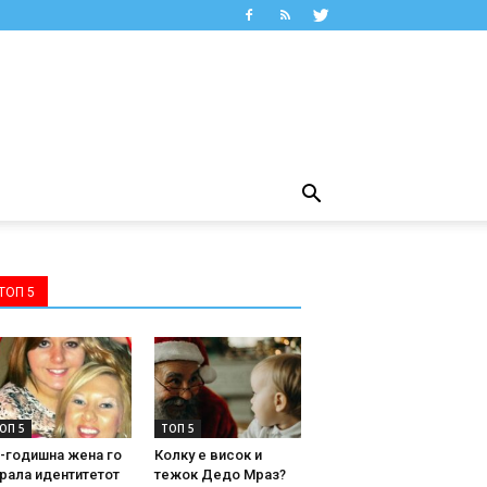
ТОП 5
ОП 5
ТОП 5
-годишна жена го
Колку е висок и
рала идентитетот
тежок Дедо Мраз?