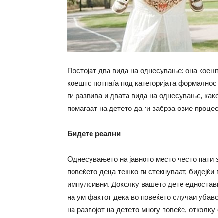
Постојат два вида на однесување: она коешт
коешто потпаѓа под категоријата формалнос
ги развива и двата вида на однесување, как
помагаат на детето да ги забрза овие процес
Бидете реални
Однесувањето на јавното место често пати 
повеќето деца тешко ги стекнуваат, бидејќи 
импулсивни. Доколку вашето дете едноставно
на ум фактот дека во повеќето случаи убаво
на развојот на детето многу повеќе, отколку