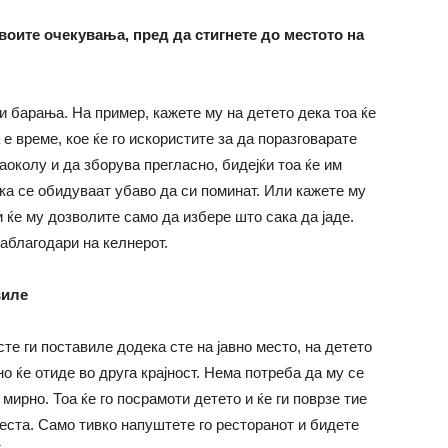
своите очекувања, пред да стигнете до местото на
и барања. На пример, кажете му на детето дека тоа ќе
 е време, кое ќе го искористите за да поразговарате
аоколу и да зборува прегласно, бидејќи тоа ќе им
ака се обидуваат убаво да си поминат. Или кажете му
и ќе му дозволите само да избере што сака да јаде.
заблагодари на келнерот.
виле
те ги поставиле додека сте на јавно место, на детето
о ќе отиде во друга крајност. Нема потреба да му се
мирно. Тоа ќе го посрамоти детето и ќе ги поврзе тие
еста. Само тивко напуштете го ресторанот и бидете