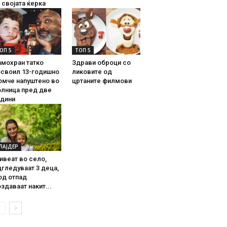
 својата ќерка
ОП 5
ТОП 5
амохран татко
Здрави оброци со
освоил 13-годишно
ликовите од
омче напуштено во
цртаните филмови
олница пред две
одини
ЛАЈДЕР
ивеат во село,
гледуваат 3 деца,
од отпад
здаваат накит...