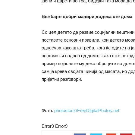
јасни и цврсти во тоа, бидејќи така мора да 
Вежбајте добри манири додека сте дома
Со цел детето да развие социјални вештини
поставите основни правила, кои детето мора
однесува како што треба, кога ќе одите на 
во домот и надвор од домот, така што потруд
пример појаснете му дека оброците во домот
сам ја крева својата чинија од масата, но д
пријатни разговори.
Фото:
photostock/FreeDigitalPhotos.net
Error9
Error9