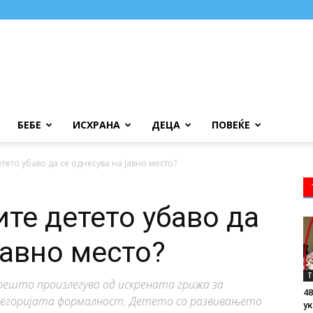
БЕБЕ
ИСХРАНА
ДЕЦА
ПОВЕЌЕ
етето убаво да се однесува на јавно место?
ите детето убаво да
јавно место?
Т
коешто произлегува од искрената грижа за
48
тегоријата формалност. Детето со развивањето
ук