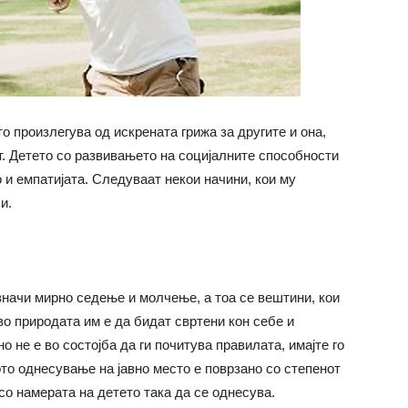
о произлегува од искрената грижа за другите и она,
т. Детето со развивањето на социјалните способности
о и емпатијата. Следуваат некои начини, кои му
и.
значи мирно седење и молчење, а тоа се вештини, кои
во природата им е да бидат свртени кон себе и
 не е во состојба да ги почитува правилата, имајте го
то однесување на јавно место е поврзано со степенот
 со намерата на детето така да се однесува.