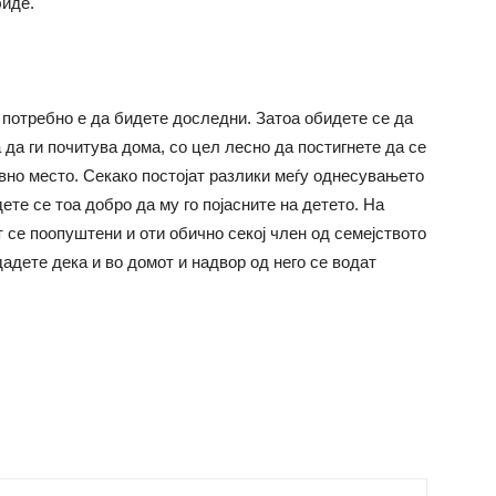
биде.
 потребно е да бидете доследни. Затоа обидете се да
 да ги почитува дома, со цел лесно да постигнете да се
јавно место. Секако постојат разлики меѓу однесувањето
ете се тоа добро да му го појасните на детето. На
 се поопуштени и оти обично секој член од семејството
одадете дека и во домот и надвор од него се водат