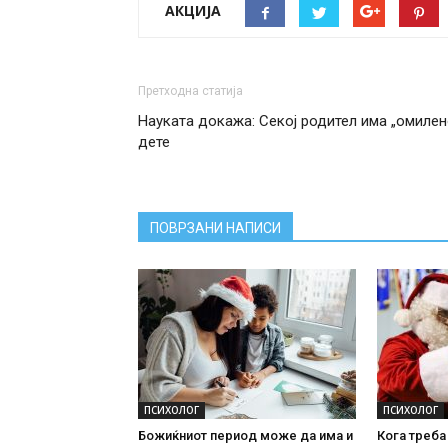
АКЦИЈА
Претходна статија
Науката докажа: Секој родител има „омилен
дете
ПОВРЗАНИ НАПИСИ
ПСИХОЛОГ
ПСИХОЛОГ
Божиќниот период може да има и
Кога треба