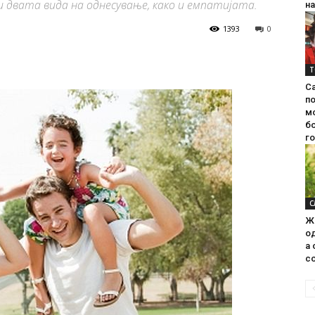
и двата вида на однесување, како и емпатијата.
на
1393
0
Т
С
п
м
б
г
С
Ж
од
а 
со