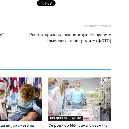
Следната статија
о“
Рано откривање рак на дојка: Направете
самопреглед на градите (ФОТО)
ПРЕДВРЕМЕ РОДЕНИ
 да им ја кажете на
Се роди со 665 грама, си замина