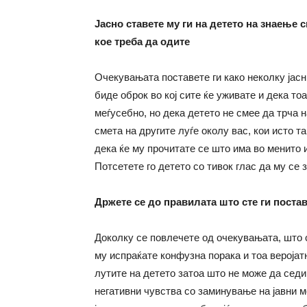
Јасно ставете му ги на детето на знаење 
кое треба да одите
Очекувањата поставете ги како неколку јасн
биде оброк во кој сите ќе уживате и дека тоа
меѓусебно, но дека детето не смее да трча н
смета на другите луѓе околу вас, кои исто т
дека ќе му прочитате се што има во менито 
Потсетете го детето со тивок глас да му се 
Држете се до правилата што сте ги поста
Доколку се повлечете од очекувањата, што с
му испраќате конфузна порака и тоа веројатн
лутите на детето затоа што не може да седи 
негативни чувства со заминување на јавни м