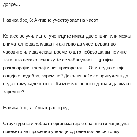
допре…
Навика број 6: Активно учествуваат на часот
Кога се во училиште, учениците имаат две опции: или можат
внимателно да слушаат и активно да учествуваат во
часовите или да чека
ат
времето што побрзо да им помине
така што некако поинаку ќе се забавуваат – цртајќи,
разговарајќи, гледајќи низ прозорецот… Очигледно е која
опција е подобра, зарем не? Доколку веќе се принудени да
седат таму каде што се, би можеле нешто од тоа и да имаат,
зарем не?
Навика број 7: Имаат распоред
Структурата и добрата организација е она што ги издвојува
повеќето натпросечни ученици од оние кои не се толку