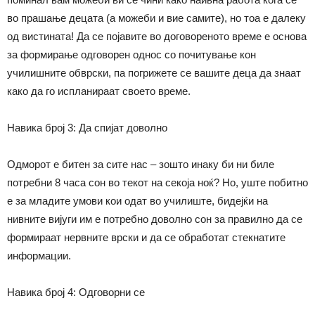
во
прашање децата (а можеби и вие самите), но тоа е далеку
од вистината! Да се појав
и
те во договореното време е основа
за формирање одговорен однос со поч
и
тување кон
училишните об
в
рски, па погрижете се вашите деца да знаат
како да го испланираат своето време.
Навика број 3:
Да спијат доволно
Одморот е битен за сите нас – зошто инаку би ни биле
потребни 8 часа сон во текот на секоја ноќ? Н
о
, уште побитно
е за младите умови кои одат во училиште, бидејќи на
нивните вијуги им е потребно доволно сон за правилно да се
формира
ат
нервните врски и да се обработат стекнатите
информации.
Навика број 4: Одговорни се