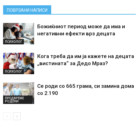
ПОВРЗАНИ НАПИСИ
Божиќниот период може да има и
негативни ефекти врз децата
ПСИХОЛОГ
Кога треба да им ја кажете на децата
„вистината“ за Дедо Мраз?
ПСИХОЛОГ
Се роди со 665 грама, си замина дома
со 2.190
ПРЕДВРЕМЕ
РОДЕНИ