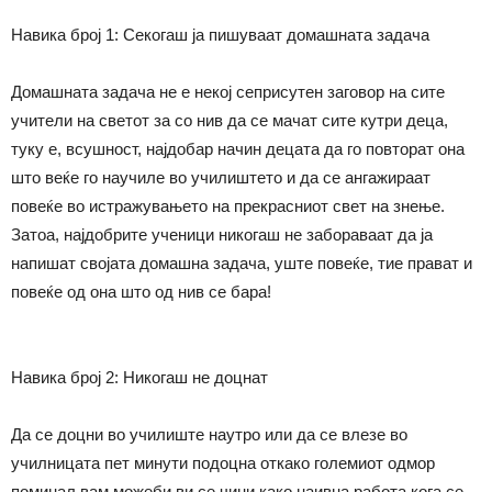
Навика број 1: Секогаш ја пишуваат домашната задача
Домашната задача не е некој сеприсутен заговор на сите
учители на светот за со нив да се мачат сите кутри деца,
туку
е
, всушност, најдобар начин децата да го повторат она
што веќе го научиле во училиштето и да се ангажираат
повеќе во истражувањето на прекрасниот свет на знење.
Затоа, најдобрите ученици никогаш не
забора
ва
ат
да ја
напишат својата домашна задача, уште повеќе, тие прават и
повеќе од она што од нив се бара!
Навика број 2: Никогаш не доцнат
Да се доцни во училиште наутро или да се влезе во
училницата пет минути подоцна откако големиот одмор
поминал вам можеби ви се чини како наивна работа кога се