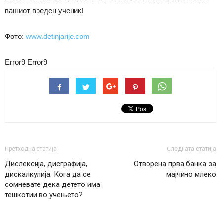
вашиот вреден ученик!
Фото:
www.detinjarije.com
Error9
Error9
Претходна статија
Следната статија
Дислексија, дисграфија,
Отворена прва банка за
дискалкулија: Кога да се
мајчино млеко
сомневате дека детето има
тешкотии во учењето?