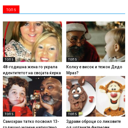
ТОП 5
ТОП 5
ТОП 5
48-годишна жена го украла
Колку е висок и тежок Дедо
идентитетот на својата ќерка
Мраз?
ТОП 5
ТОП 5
Самохран татко посвоил 13-
Здрави оброци со ликовите
годишно момче напуштено
од цртаните филмови