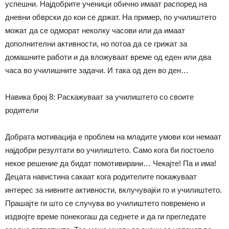
успешни. Најдобрите ученици обично имаат распоред на
дневни обврски до кои се држат. На пример, по училиштето
можат да се одморат неколку часови или да имаат
дополнителни активности, но потоа
да
се грижат за
домашните работи и
да
вложуваат време од еден или два
часа во училишните задачи. И така од ден во ден…
Навика број 8: Раскажуваат за училиште
то
со своите
родители
Добра
та
мотивација е проблем на младите умови кои немаат
најдобри резултати во училиштето. Само кога би постоело
некое решение да бидат помотивирани… Чекајте! Па и има!
Децата
навист
и
на
сакаат кога родителите
покажув
а
ат
интерес за нивните активности, вклучувајќи го и училиштето.
Прашајте ги што се случува во училиштето повремено и
издвојте време понекогаш да седнете и да ги прегледате