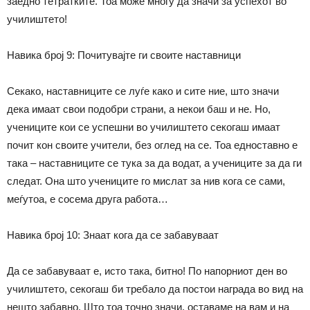
заедно тетратките. Тоа може многу да значи за успехот во
училиштето!
Навика број 9: Почитувајте ги своите наставници
Секако, наставниците се луѓе како и сите ние, што значи
дека имаат свои подобри страни, а некои баш и не. Но,
учениците кои се успешни во училиштето секогаш имаат
почит кон своите учители, без оглед на се. Тоа едноставно е
така – наставниците се тука за да водат, а учениците за да ги
следат. Она што учениците
го
мислат за нив кога се сами,
ме
ѓ
утоа
, е сосема друга работа…
Навика број 10: Знаат кога да се забавуваат
Да се
забавув
аат
е, исто така, битно! По напорниот ден во
училиштето, секогаш би требало да постои награда во вид на
нешто забавно. Што тоа точно значи, оставаме на вам и на