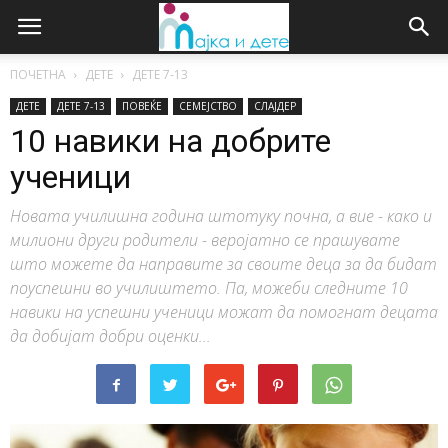
ПОЧЕТНА
ДЕТЕ
ДЕTE 7-13
ДЕТЕ
ДЕTE 7-13
ПОВЕЌЕ
СЕМЕЈСТВО
СЛАЈДЕР
10 навики на добрите
ученици
Новата училишна година штотуку почна, а вие - како и
милиони други родители - веројатно се прашувате
што можете да направите за своите деца за да бидат
поуспешни во училиштето. Па, можеби следните 10
навики на успешни ученици можат да помогнат децата
да добијат добри оценки...