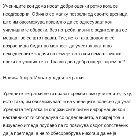
Учениците кои дома носат добри оценки ретко кога се
неодговорни. Обично се малку позрели од своите врсници,
што им овозможува правилно да се однесуваат кон
училишните обврски, без потреба нивните родители да се
мешаат во се што прават. Тие, исто така, доволно се
возрасни да бидат во можност да учествуваат и во
секојдневните задачи на семејството кои немаат никаквi
врски со училиштето. Тоа ви дава добра идеја, зарем не?
Навика број 5: Имаат уредни тетратки
Уредните тетратки не ги прават среќни само учителите, туку,
исто така, им овозможуваат и на учениците полесно да учат.
Уредната тетратка ги содржи сите битни информации кои
наставникот ги споделува со одделението, а покрај тоа и
визуелно
игледа
поубаво па го повикува својот сопств
е
ник
да ја прегледа,
а
не го обе
с
храбрува никогаш да не ја