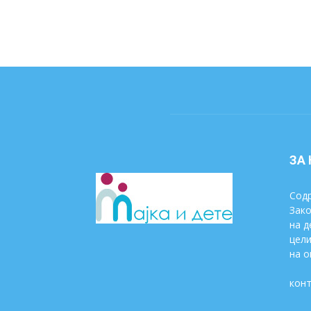
ЗА
Содр
Зако
на д
цели
на о
конт