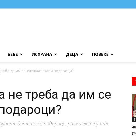
БЕБЕ
ИСХРАНА
ДЕЦА
ПОВЕЌЕ
треба да им се купуваат скапи подароци?
 не треба да им се
 подароци?
Т
трупате детето со подароци, размислете уште
48
ук