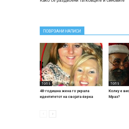
Како се раздвоени татковците и синовите
ПОВРЗАНИ НАПИСИ
ТОП 5
ТОП 5
48-годишна жена го украла
Колку е ви
идентитетот на својата ќерка
Мраз?