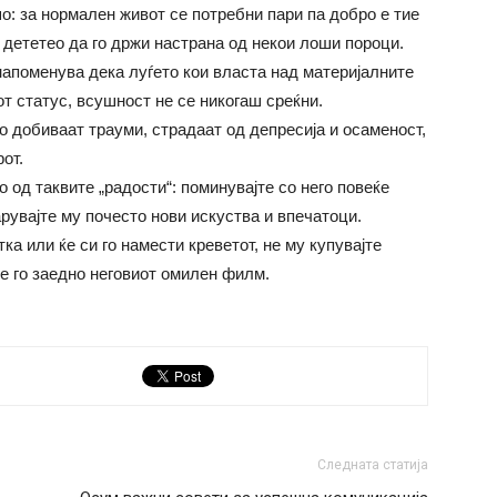
шо: за нормален живот се потребни пари па добро е тие
е дететео да го држи настрана од некои лоши пороци.
апоменува дека луѓето кои власта над материјалните
от статус, всушност не се никогаш среќни.
 добиваат трауми, страдаат од депресија и осаменост,
от.
 од таквите „радости“: поминувајте со него повеќе
рувајте му почесто нови искуства и впечатоци.
ка или ќе си го намести креветот, не му купувајте
те го заедно неговиот омилен филм.
Следната статија