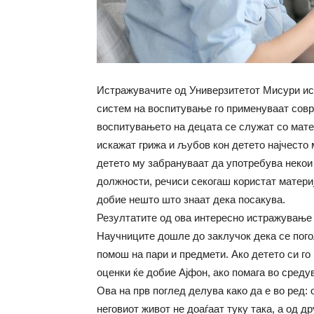
Истражувачите од Универзитетот Мисури исп
систем на воспитување го применуваат совр
воспитувањето на децата се служат со мате
искажат грижа и љубов кон детето најчесто м
детето му забрануваат да употребува некои 
должности, речиси секогаш користат матери
добие нешто што знаат дека посакува.
Резултатите од ова интересно истражување 
Научниците дошле до заклучок дека се пого
помош на пари и предмети. Ако детето си го
оценки ќе добие Ајфон, ако помага во среду
Ова на прв поглед делува како да е во ред:
неговиот живот не доаѓаат туку така, а од д