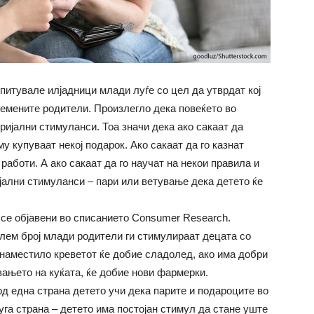
итувале илјадници млади луѓе со цел да утврдат кој
емените родители. Произлегло дека повеќето во
ријални стимуланси. Тоа значи дека ако сакаат да
у купуваат некој подарок. Ако сакаат да го казнат
работи. А ако сакаат да го научат на некои правила и
јални стимуланси – пари или ветување дека детето ќе
се објавени во списанието Consumer Research.
лем број млади родители ги стимулираат децата со
 наместило креветот ќе добие сладолед, ако има добри
вањето на куќата, ќе добие нови фармерки.
 од една страна детето учи дека парите и подароците во
руга страна – детето има постојан стимул да стане уште