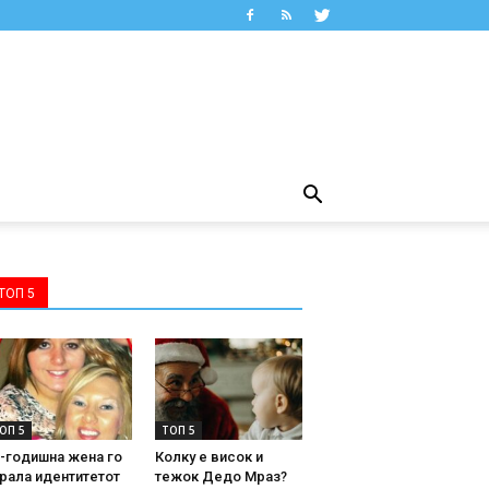
ТОП 5
ОП 5
ТОП 5
-годишна жена го
Колку е висок и
рала идентитетот
тежок Дедо Мраз?