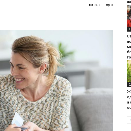
на
263
0
Т
С
п
м
б
г
С
Ж
од
а 
со