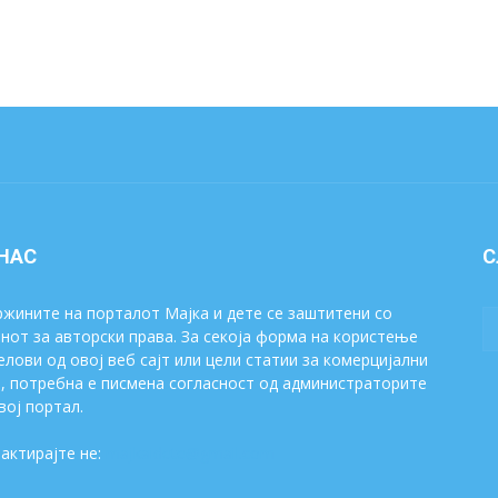
 НАС
С
жините на порталот Мајка и дете се заштитени со
нот за авторски права. За секоја форма на користење
елови од овој веб сајт или цели статии за комерцијални
, потребна е писмена согласност од администраторите
вој портал.
актирајте не:
majkaidete@gmail.com