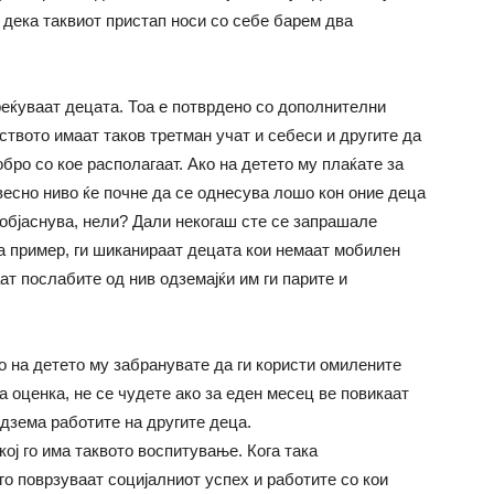
дека таквиот пристап носи со себе барем два
реќуваат децата. Тоа е потврдено со дополнителни
ството имаат таков третман учат и себеси и другите да
бро со кое располагаат. Ако на детето му плаќате за
весно ниво ќе почне да се однесува лошо кон оние деца
у објаснува, нели? Дали некогаш сте се запрашале
а пример, ги шиканираат децата кои немаат мобилен
т послабите од нив одземајќи им ги парите и
о на детето му забранувате да ги користи омилените
 оценка, не се чудете ако за еден месец ве повикаат
дзема работите на другите деца.
ој го има таквото воспитување. Кога така
го поврзуваат социјалниот успех и работите со кои