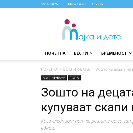
06/08/2026
Маркетинг
Архива
МАЈКА
И
ДЕТЕ
ПОЧЕТНА
ВЕСТИ
БРЕМЕНОСТ
ПОЧЕТНА
ВОСПИТУВАЊЕ
Зошто на децата не 
ВОСПИТУВАЊЕ
ТОП 5
Зошто на децата
купуваат скапи
Кога следниот пат ќе решите да го за
еднаш