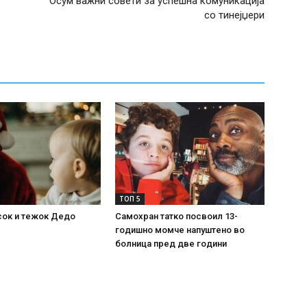
Осум важни совети за успешна комуникација
со тинејџери
ТОП 5
сок и тежок Дедо
Самохран татко посвоил 13-
годишно момче напуштено во
болница пред две години