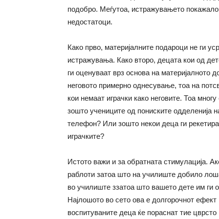
подобро. Меѓутоа, истражувањето покажало 
недостатоци.
Како прво, материјалните подароци не ги ус
истражувања. Како второ, децата кои од дет
ги оценуваат врз основа на материјалното до
неговото примерно однесување, тоа на потс
кои немаат играчки како неговите. Тоа мног
зошто учениците од пониските одделенија н
телефон? Или зошто некои деца ги рекетираа
играчките?
Истото важи и за обратната стимулација. Ак
раблоти затоа што на училиште добило лоша
во училиште ззатоа што вашето дете им ги о
Најлошото во сето ова е долгорочнот ефект к
воспитуваните деца ќе пораснат тие цврсто 