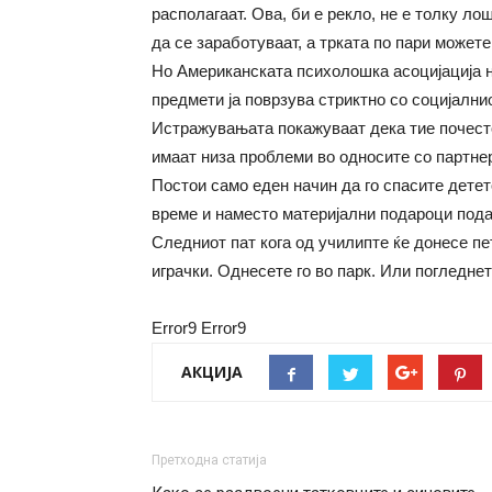
располагаат. Ова, би е рекло, не е толку ло
да се заработуваат, а трката по пари может
Но Американската психолошка асоцијација н
предмети ја поврзува стриктно со социјални
Истражувањата покажуваат дека тие почесто
имаат низа проблеми во односите со партнер
Постои само еден начин да го спасите детето
време и наместо материјални подароци пода
Следниот пат кога од училипте ќе донесе пет
играчки. Однесете го во парк. Или погледне
Error9
Error9
АКЦИЈА
Претходна статија