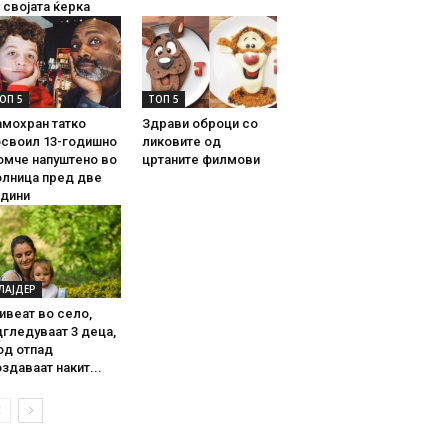
 својата ќерка
ОП 5
ТОП 5
амохран татко
Здрави оброци со
освоил 13-годишно
ликовите од
омче напуштено во
цртаните филмови
олница пред две
одини
ЛАЈДЕР
ивеат во село,
гледуваат 3 деца,
од отпад
здаваат накит...