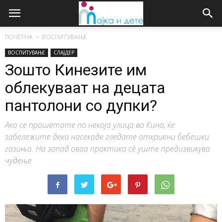
ПОЧЕТНА
ВОСПИТУВАЊЕ
ВОСПИТУВАЊЕ
СЛАЈДЕР
Зошто Кинезите им
облекуваат на децата
пантолони со дупки?
Ако се прошетате по некоја улица во Кина, ќе
забележите дека насекаде гледате откриени бебешки
газиња. На запад оваа практика сѐ уште предизвикува
чудење