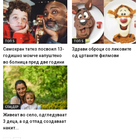
ТОП 5
ТОП 5
Самохран татко посвоил 13-
Здрави оброци со ликовите
годишно момче напуштено
од цртаните филмови
во болница пред две години
СЛАЈДЕР
Живеат во село, одгледуваат
3 деца, а од отпад создаваат
накит...