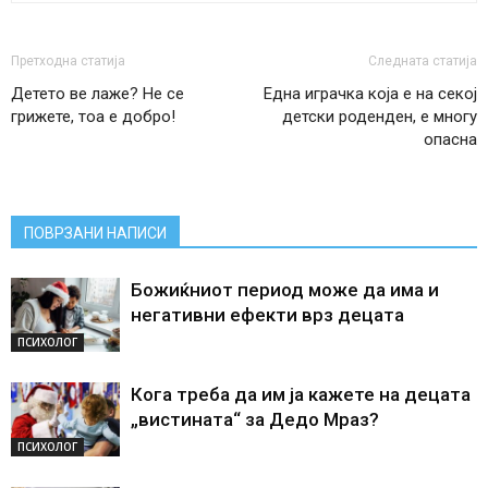
Претходна статија
Следната статија
Детето ве лаже? Не се
Една играчка која е на секој
грижете, тоа е добро!
детски роденден, е многу
опасна
ПОВРЗАНИ НАПИСИ
Божиќниот период може да има и
негативни ефекти врз децата
ПСИХОЛОГ
Кога треба да им ја кажете на децата
„вистината“ за Дедо Мраз?
ПСИХОЛОГ