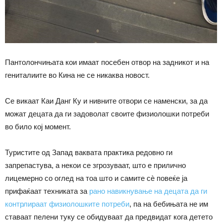
Пантолончињата кои имаат посебен отвор на задникот и на
гениталиите во Кина не се никаква новост.
Се викаат Каи Данг Ку и нивните отвори се наменски, за да
можат децата да ги задоволат своите физиолошки потреби
во било кој момент.
Туристите од Запад ваквата практика редовно ги
запрепастува, а некои се згрозуваат, што е прилично
лицемерно со оглед на тоа што и самите сѐ повеќе ја
прифаќаат техниката за
рано навикнување на децата да ги
контрлираат физиолошките потреби
, па на бебињата не им
ставаат пелени туку се обидуваат да предвидат кога детето