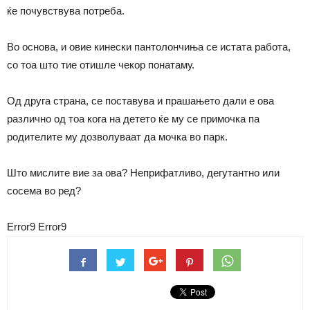
ќе почувствува потреба.
Во основа, и овие кинески пантолончиња се истата работа,
со тоа што тие отишле чекор понатаму.
Од друга страна, се поставува и прашањето дали е ова
различно од тоа кога на детето ќе му се примочка па
родителите му дозволуваат да мочка во парк.
Што мислите вие за ова? Неприфатливо, дегутантно или
сосема во ред?
Error9
Error9