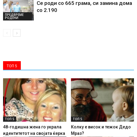
Се роди со 665 грама, си замина дома
со 2.190
ПРЕДВРЕМЕ
РОДЕНИ
ТОП 5
ТОП 5
ТОП 5
48-годишна жена го украла
Колку е висок и тежок Дедо
идентитетот на својата ќерка
Мраз?